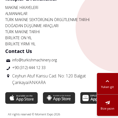
MAKİNE HİKAYELERİ
ALMANAKLAR
TÜRK MAKİNE SEKTÖRÜNÜN ÖRGÜTLENME TARİHİ
DOĞADAN DÜŞÜNME ARAÇLARI
TÜRK MAKİNE TARİHİ
BİRLİKTE ON YIL
BİRLİKTE YİRMİ YIL
Contact Us
info@turkishmachinery.org
+90 (312) 444 12 33
Ceyhun Atuf Kansu Cad. No: 120 Balgat
Çankaya/ANKARA
Yukarı git
Bize yazın
All rights reserved © Moment Expo 2026