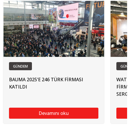
GÜNDEM
GÜN
BAUMA 2025’E 246 TÜRK FİRMASI
WATRE
KATILDI
FİRMA
SERGİ
Devamını oku