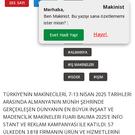
203. SAYI
GÜNDEM
#MAIB
Makinist
M
e
r
h
a
b
a
,
#TÜRKIYENIN MAKINECILERI
B
e
n
M
a
k
i
n
i
s
t
.
B
u
y
a
z
ı
y
ı
s
a
n
a
ö
z
e
t
l
e
m
e
m
i
i
s
t
e
r
m
i
s
i
n
?
|
#BAUMA
Hayır!.
Evet Hadi Yap!
#FUAR
#ALMANYA
#IŞ MAKINELERI
#ISDER
#IŞIM
TÜRKİYE’NİN MAKİNECİLERİ, 7-13 NİSAN 2025 TARİHLERİ
ARASINDA ALMANYA’NIN MÜNİH ŞEHRİNDE
GERÇEKLEŞEN DÜNYANIN EN BÜYÜK İNŞAAT VE
MADENCİLİK MAKİNELERİ FUARI BAUMA 2025’E İNFO
STANT VE REKLAM KAMPANYASI İLE KATILDI. 57
ÜLKEDEN 3.818 FİRMANIN ÜRÜN VE HİZMETLERİNİ