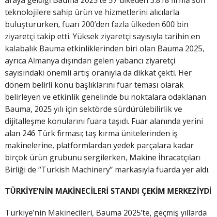
araya geldiği Bauma 2025’te 57 ülkeden 3.818 firma son
teknolojilere sahip ürün ve hizmetlerini alıcılarla
buluştururken, fuarı 200’den fazla ülkeden 600 bin
ziyaretçi takip etti. Yüksek ziyaretçi sayısıyla tarihin en
kalabalık Bauma etkinliklerinden biri olan Bauma 2025,
ayrıca Almanya dışından gelen yabancı ziyaretçi
sayısındaki önemli artış oranıyla da dikkat çekti. Her
dönem belirli konu başlıklarını fuar teması olarak
belirleyen ve etkinlik genelinde bu noktalara odaklanan
Bauma, 2025 yılı için sektörde sürdürülebilirlik ve
dijitalleşme konularını fuara taşıdı. Fuar alanında yerini
alan 246 Türk firması; taş kırma ünitelerinden iş
makinelerine, platformlardan yedek parçalara kadar
birçok ürün grubunu sergilerken, Makine İhracatçıları
Birliği de “Turkish Machinery” markasıyla fuarda yer aldı.
TÜRKİYE’NİN MAKİNECİLERİ STANDI ÇEKİM MERKEZİYDİ
Türkiye’nin Makinecileri, Bauma 2025’te, geçmiş yıllarda