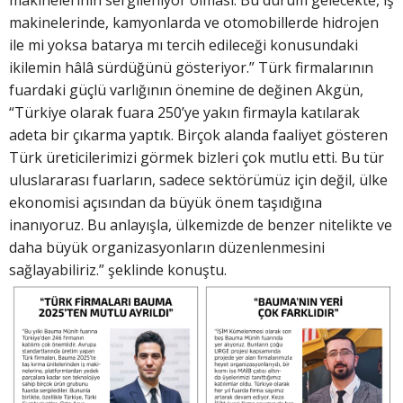
makinelerinin sergileniyor olması. Bu durum gelecekte, iş
makinelerinde, kamyonlarda ve otomobillerde hidrojen
ile mi yoksa batarya mı tercih edileceği konusundaki
ikilemin hâlâ sürdüğünü gösteriyor.” Türk firmalarının
fuardaki güçlü varlığının önemine de değinen Akgün,
“Türkiye olarak fuara 250’ye yakın firmayla katılarak
adeta bir çıkarma yaptık. Birçok alanda faaliyet gösteren
Türk üreticilerimizi görmek bizleri çok mutlu etti. Bu tür
uluslararası fuarların, sadece sektörümüz için değil, ülke
ekonomisi açısından da büyük önem taşıdığına
inanıyoruz. Bu anlayışla, ülkemizde de benzer nitelikte ve
daha büyük organizasyonların düzenlenmesini
sağlayabiliriz.” şeklinde konuştu.