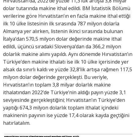
Hırvatistan’da, 2022’de yüzde 11,3’lük artışla 3,8 milyar
dolar tutarında makine ithal edildi. BM İstatistik Bölümü
verilerine göre Hırvatistan’ın en fazla makine ithal ettiği
ilk 10 ülke listesinin ilk sırasında 787 milyon dolarla
Almanya yer alırken, listenin ikinci sırasında bulunan
İtalya’dan 570,5 milyon dolar değerinde makine ithal
edildi, üçüncü sıradaki Slovenya’dan da 366,2 milyon
dolarlık makine alımı yapıldı. Aynı dönemde Hırvatistan’ın
Türkiye’den makine ithalatı ise ilk 10 ülke içerisinde yer
alsak da sınırlı kaldı ve yüzde 32,8’lik artışa rağmen 117,5
milyon dolar değerinde gerçekleşti. Bu veriyle,
Hırvatistan’ın toplam 3,8 milyar dolarlık makine
ithalatından 2022’de Türkiye’nin aldığı payın yüzde 3,1
seviyesinde gerçekleştiğini; Hırvatistan’ın Türkiye’den
yaptığı 674,3 milyon dolarlık toplam ithalat içindeki
makinenin payının ise yüzde 17,4 olarak kayda geçtiğini
hatırlatalım.