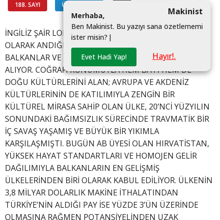
188. SAYI
ÜLKELERDEN
#
Makinist
M
e
r
h
a
b
a
,
B
e
n
M
a
k
i
n
i
s
t
.
B
u
y
a
z
ı
y
ı
s
a
n
a
ö
z
e
t
l
e
m
e
m
i
İNGİLİZ ŞAİR LORD BYRON’IN “ADRİYATİK’İN İNCİSİ”
i
s
t
e
r
m
i
s
i
n
?
|
OLARAK ANDIĞI HIRVATİSTAN, ORTA AVRUPA,
Hayır!.
Evet Hadi Yap!
BALKANLAR VE AKDENİZ’İN KESİŞİM NOKTASINDA YER
ALIYOR. COĞRAFİ KONUMUYLA HEM BATI HEM DE
DOĞU KÜLTÜRLERİNİ ALAN; AVRUPA VE AKDENİZ
KÜLTÜRLERİNİN DE KATILIMIYLA ZENGİN BİR
KÜLTÜREL MİRASA SAHİP OLAN ÜLKE, 20’NCİ YÜZYILIN
SONUNDAKİ BAĞIMSIZLIK SÜRECİNDE TRAVMATİK BİR
İÇ SAVAŞ YAŞAMIŞ VE BÜYÜK BİR YIKIMLA
KARŞILAŞMIŞTI. BUGÜN AB ÜYESİ OLAN HIRVATİSTAN,
YÜKSEK HAYAT STANDARTLARI VE HOMOJEN GELİR
DAĞILIMIYLA BALKANLARIN EN GELİŞMİŞ
ÜLKELERİNDEN BİRİ OLARAK KABUL EDİLİYOR. ÜLKENİN
3,8 MİLYAR DOLARLIK MAKİNE İTHALATINDAN
TÜRKİYE’NİN ALDIĞI PAY İSE YÜZDE 3’ÜN ÜZERİNDE
OLMASINA RAĞMEN POTANSİYELİNDEN UZAK