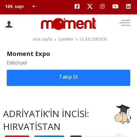
Ana sayfa
İçerikler
ÜLKELERDEN
Moment Expo
Editöryel
Takip Et
ADRİYATİK’İN İNCİSİ:
HIRVATİSTAN