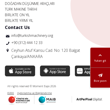
DOĞADAN DÜŞÜNME ARAÇLARI
TÜRK MAKİNE TARİHİ
BİRLİKTE ON YIL
BİRLİKTE YİRMİ YIL
Contact Us
info@turkishmachinery.org
+90 (312) 444 12 33
Ceyhun Atuf Kansu Cad. No: 120 Balgat
Çankaya/ANKARA
Yukarı git
Bize yazın
All rights reserved © Moment Expo 2026
KVKK
Aydınlatma ve Bilgilendirme