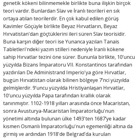
genetik kökeni bilinmemekle birlikte buna ilişkin birçok
teori vardır. Bunlardan Slav ve İranlı teorileri en sık
ortaya atılan teorilerdir. En çok kabul edilen görüş
Kavimler Göçüyle birlikte Beyaz Hırvatların, Beyaz
Hırvatistan'dan göçtüklerini ileri süren Slav teorisidir.
Buna karşın diğer teori ise Yunanca yazılan Tanais
Tabletleri'ndeki yazım stilleri nedeniyle İranlı kökene
sahip Hırvatlar tezini öne sürer. Bununla birlikte, 10’uncu
yüzyılda Bizans İmparatoru VII. Konstantinos tarafından
yazdırılan De Administrand
Imperio'ya göre Hırvatlar,
bugün Hırvatistan olarak bilinen bölgeye 7’nci yüzyılda
gelmişlerdir. 9’uncu yüzyılda Hristiyanlaşan Hırvatlar,
10’uncu yüzyılda Papa tarafından krallık olarak
tanınmıştır. 1102-1918 yılları arasında önce Macaristan,
sonra Avusturya-Macaristan İmparatorluğu'nun
yönetimi altında bulunan ülke 1493'ten 1687’ye kadar
kısmen Osmanlı İmparatorluğu'nun egemenliği altına da
girmiş ve ardından 1918'de Belgrad'da kurulan