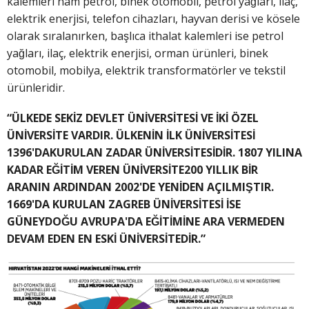
kalemleri ham petrol, binek otomobil, petrol yağları, ilaç,
elektrik enerjisi, telefon cihazları, hayvan derisi ve kösele
olarak sıralanırken, başlıca ithalat kalemleri ise petrol
yağları, ilaç, elektrik enerjisi, orman ürünleri, binek
otomobil, mobilya, elektrik transformatörler ve tekstil
ürünleridir.
“ÜLKEDE SEKİZ DEVLET ÜNİVERSİTESİ VE İKİ ÖZEL
ÜNİVERSİTE VARDIR. ÜLKENİN İLK ÜNİVERSİTESİ
1396'DAKURULAN ZADAR ÜNİVERSİTESİDİR. 1807 YILINA
KADAR EĞİTİM VEREN ÜNİVERSİTE200 YILLIK BİR
ARANIN ARDINDAN 2002'DE YENİDEN AÇILMIŞTIR.
1669'DA KURULAN ZAGREB ÜNİVERSİTESİ İSE
GÜNEYDOĞU AVRUPA'DA EĞİTİMİNE ARA VERMEDEN
DEVAM EDEN EN ESKİ ÜNİVERSİTEDİR.”