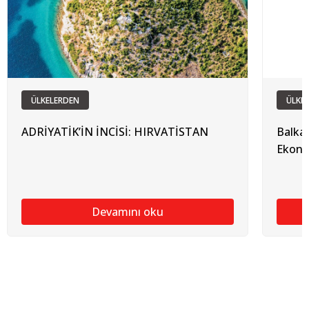
ÜLKELERDEN
ÜLKE
ADRİYATİK’İN İNCİSİ: HIRVATİSTAN
Balkan
Ekonom
Devamını oku