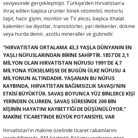
seviyesinde gerçekleşmişti. Türkiye’den Hırvatistan’a
ihraç edilen başlıca ürünler binek otomobil, motorlu
taşıt, hazır giyim, monitör ve TV alıcısı, başlıca ithalat
kalemleri ise diyotlar, transistörler, yarı iletkenler, dökme
veya hurda demir, azotlu mineraller ve gübredir.
“HIRVATİSTAN ORTALAMA 43,3 YAŞLA DÜNYANIN EN
YAŞLI NÜFUSLARINDAN BİRİNE SAHİPTİR. 1857'DE 2,1
MİLYON OLAN HIRVATİSTAN NÜFUSU 1991'DE 4,7
MİLYONA YÜKSELMİŞSE DE BUGÜN ÜLKE NÜFUSU 4
MİLYONUN ALTINDADIR. YAŞANAN BU NÜFUS
KAYBINDA, HIRVATİSTAN BAĞIMSIZLIK SAVAŞI'NIN
ETKİSİ BÜYÜKTÜR. SAVAŞ BOYUNCA YÜZ BİNLERCE KİŞİ
YERİNDEN OLURKEN, SAVAŞ SÜRESİNDE 200 BİN
KİŞİNİN HAYATINI KAYBETTİĞİ DE DÜŞÜNÜLÜYOR.”
MAKİNE TİCARETİNDE BÜYÜK POTANSİYEL VAR
Hırvatistan’ın makine özelinde ticaret rakamlarını