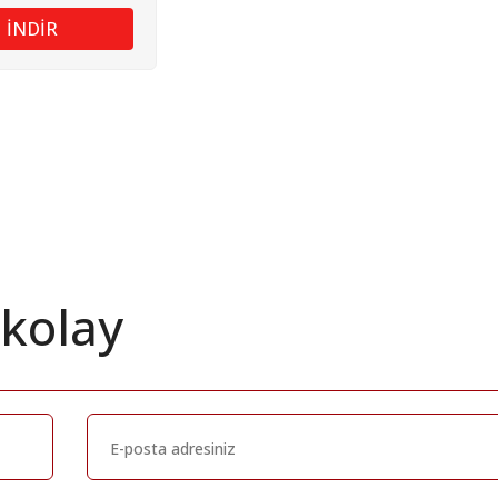
İNDİR
 kolay