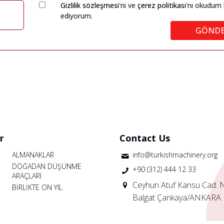
Gizlilik sözleşmesi
'ni ve
çerez politikası
'nı okudum 
ediyorum.
GÖND
r
Contact Us
ALMANAKLAR
info@turkishmachinery.org
DOĞADAN DÜŞÜNME
+90 (312) 444 12 33
ARAÇLARI
Ceyhun Atuf Kansu Cad. 
BİRLİKTE ON YIL
Balgat Çankaya/ANKARA