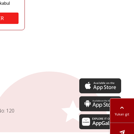
kabul
ER
No: 120
Yukarı git