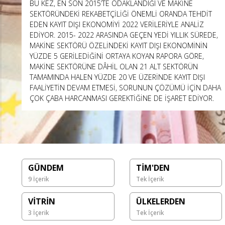
BU KEZ, EN SON 2015’TE ODAKLANDIĞI VE MAKİNE
SEKTÖRÜNDEKİ REKABETÇİLİĞİ ÖNEMLİ ORANDA TEHDİT
EDEN KAYIT DIŞI EKONOMİYİ 2022 VERİLERİYLE ANALİZ
EDİYOR. 2015- 2022 ARASINDA GEÇEN YEDİ YILLIK SÜREDE,
MAKİNE SEKTÖRÜ ÖZELİNDEKİ KAYIT DIŞI EKONOMİNİN
YÜZDE 5 GERİLEDİĞİNİ ORTAYA KOYAN RAPORA GÖRE,
MAKİNE SEKTÖRÜNE DÂHİL OLAN 21 ALT SEKTÖRÜN
TAMAMINDA HALEN YÜZDE 20 VE ÜZERİNDE KAYIT DIŞI
FAALİYETİN DEVAM ETMESİ, SORUNUN ÇÖZÜMÜ İÇİN DAHA
ÇOK ÇABA HARCANMASI GEREKTİĞİNE DE İŞARET EDİYOR.
GÜNDEM
TİM'DEN
9 İçerik
Tek İçerik
VİTRİN
ÜLKELERDEN
3 İçerik
Tek İçerik