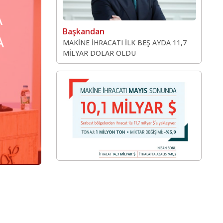
A
AVRUPA MUSLUK VE 
Başkandan
A
ÜRETİCİLERİ BİR KEZ
MAKİNE İHRACATI İLK BEŞ AYDA 11,7
MİLYAR DOLAR OLDU
TÜRKİYE’DE BULUŞ
KEŞFET