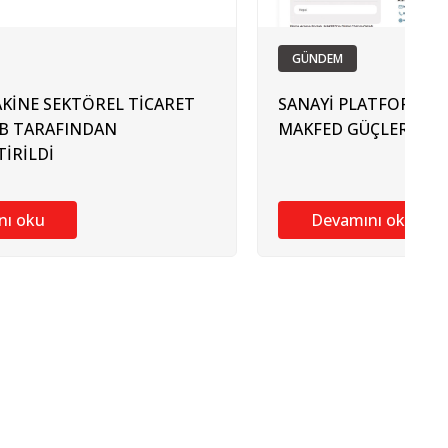
GÜNDEM
KİNE SEKTÖREL TİCARET
SANAYİ PLATFORMU P
İB TARAFINDAN
MAKFED GÜÇLERİNİ B
İRİLDİ
nı oku
Devamını oku