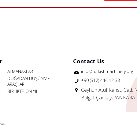
r
Contact Us
ALMANAKLAR
info@turkishmachinery.org
DOĞADAN DÜŞÜNME
+90 (312) 444 12 33
ARAÇLARI
Ceyhun Atuf Kansu Cad. 
BİRLİKTE ON YIL
Balgat Çankaya/ANKARA
rme