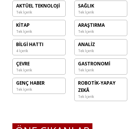
AKTÜEL TEKNOLOJİ
SAĞLIK
AVRUPA MUSLUK VE VANA
Tek İçerik
Tek İçerik
ÜRETİCİLERİ BİR KEZ DAHA
KİTAP
ARAŞTIRMA
Tek İçerik
Tek İçerik
TÜRKİYE’DE BULUŞTU
BİLGİ HATTI
ANALİZ
4 İçerik
Tek İçerik
KEŞFET
ÇEVRE
GASTRONOMİ
Tek İçerik
Tek İçerik
GENÇ HABER
ROBOTİK-YAPAY
Tek İçerik
ZEKÂ
Tek İçerik