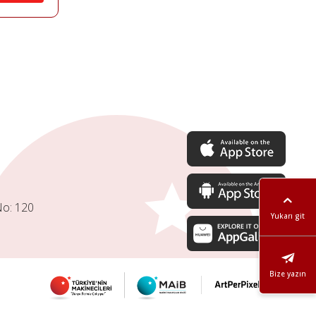
No: 120
Yukarı git
Bize yazın