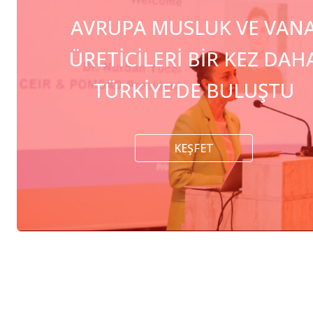
AVRUPA MUSLUK VE VAN
ÜRETİCİLERİ BİR KEZ DAH
TÜRKİYE’DE BULUŞTU
KEŞFET