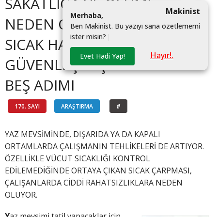
SAKATLIĞA VE ÖLÜME
Makinist
M
e
r
h
a
b
a
,
NEDEN OLABİLİYOR!
B
e
n
M
a
k
i
n
i
s
t
.
B
u
y
a
z
ı
y
ı
s
a
n
a
ö
z
e
t
l
e
m
e
m
i
i
s
t
e
r
m
i
s
i
n
?
|
SICAK HAVALARDA
Hayır!.
Evet Hadi Yap!
GÜVENLİ ÇALIŞMANIN
BEŞ ADIMI
170. SAYI
ARAŞTIRMA
#
YAZ MEVSİMİNDE, DIŞARIDA YA DA KAPALI
ORTAMLARDA ÇALIŞMANIN TEHLİKELERİ DE ARTIYOR.
ÖZELLİKLE VÜCUT SICAKLIĞI KONTROL
EDİLEMEDİĞİNDE ORTAYA ÇIKAN SICAK ÇARPMASI,
ÇALIŞANLARDA CİDDİ RAHATSIZLIKLARA NEDEN
OLUYOR.
Y
az mevsimi tatil yapacaklar için