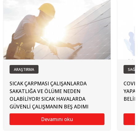
ARAŞTIRMA
SAĞL
SICAK ÇARPMASI ÇALIŞANLARDA
COVI
SAKATLIĞA VE ÖLÜME NEDEN
YAPAB
OLABİLİYOR! SICAK HAVALARDA
BELİR
GÜVENLİ ÇALIŞMANIN BEŞ ADIMI
Devamını oku