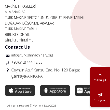
MAKİNE HİKAYELERİ
ALMANAKLAR
TÜRK MAKİNE SEKTÖRÜNÜN ÖRGÜTLENME TARİHİ
DOĞADAN DÜŞÜNME ARAÇLARI
TÜRK MAKİNE TARİHİ
BİRLİKTE ON YIL
BİRLİKTE YİRMİ YIL
Contact Us
info@turkishmachinery.org
+90 (312) 444 12 33
Ceyhun Atuf Kansu Cad. No: 120 Balgat
Çankaya/ANKARA
Yukarı git
Bize yazın
All rights reserved © Moment Expo 2026