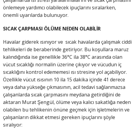
çalışanlarda ısı stresi yaralanmalarını ve sıcak çarpmasını
önlemeye yardımcı olabilecek ipuçlarını sıralarken,
önemli uyarılarda bulunuyor.
SICAK ÇARPMASI ÖLÜME NEDEN OLABİLİR
Havalar giderek ısınıyor ve sıcak havalarda çalışmak ciddi
tehlikeleri de beraberinde getiriyor. Bu koşullara maruz
kalındığında ise genellikle 36°C ila 38°C arasında olan
vücut sıcaklığı normalin üzerine çıkıyor ve vücudun iç
sıcaklığını kontrol edememesi ısı stresine yol açabiliyor.
Özellikle vücut ısısının 10 ila 15 dakika içinde 41 derece
veya daha yükseğe çıkmasının, acil tedavi sağlanmazsa
çalışanlarda sıcak çarpmasını meydana getirdiğini de
aktaran Murat Şengül, ölüme veya kalıcı sakatlığa neden
olabilen bu tehlikenin önüne geçmek için işletmelerin ve
çalışanların dikkat etmesi gereken ipuçlarını şöyle
sıralıyor: