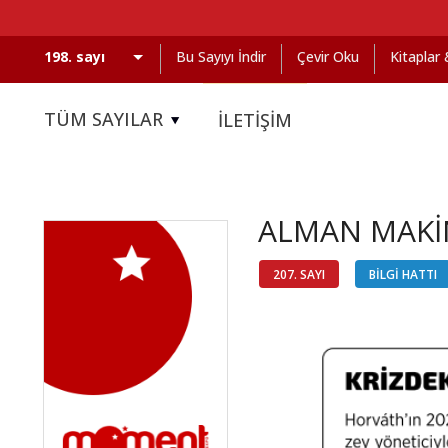
Bu Sayıyı İndir
Çevir Oku
Kitaplar
TÜM SAYILAR
İLETİŞİM
ALMAN MAKİ
207. SAYI
BİLGİ HATTI