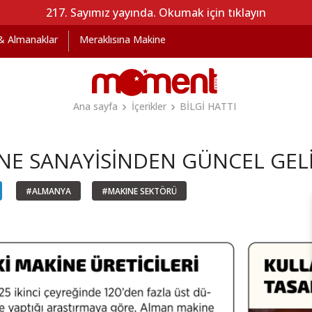
217. Sayımız yayında. Okumak için tıklayın
 & Almanaklar
Meraklısına Makine
Ana sayfa
İçerikler
BİLGİ HATTI
NE SANAYİSİNDEN GÜNCEL GEL
#ALMANYA
#MAKINE SEKTÖRÜ