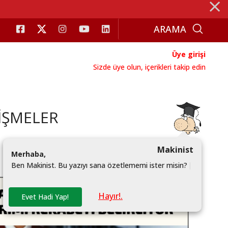
⨯
Üye girişi
Sizde üye olun, içerikleri takip edin
İŞMELER
Makinist
M
e
r
h
a
b
a
,
B
e
n
M
a
k
i
n
i
s
t
.
B
u
y
a
z
ı
y
ı
s
a
n
a
ö
z
e
t
l
e
m
e
m
i
i
s
t
e
r
m
i
s
i
n
?
|
Hayır!.
Evet Hadi Yap!