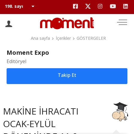
Ana sayfa
İçerikler
GÖSTERGELER
Moment Expo
Editöryel
Takip Et
MAKİNE İHRACATI
OCAK-EYLÜL