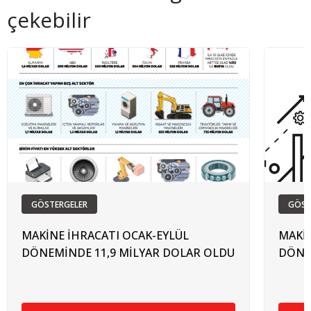
çekebilir
GÖSTERGELER
GÖST
MAKİNE İHRACATI OCAK-EYLÜL
MAKİN
DÖNEMİNDE 11,9 MİLYAR DOLAR OLDU
DÖNE