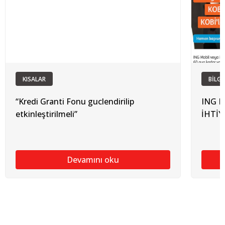
KISALAR
BİLGİ
“Kredi Granti Fonu guclendirilip
ING K
etkinleştirilmeli”
İHTİY
Devamını oku