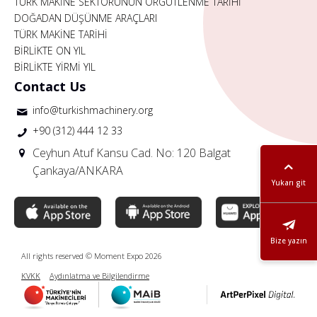
TÜRK MAKİNE SEKTÖRÜNÜN ÖRGÜTLENME TARİHİ
DOĞADAN DÜŞÜNME ARAÇLARI
TÜRK MAKİNE TARİHİ
BİRLİKTE ON YIL
BİRLİKTE YİRMİ YIL
Contact Us
info@turkishmachinery.org
+90 (312) 444 12 33
Ceyhun Atuf Kansu Cad. No: 120 Balgat
Çankaya/ANKARA
Yukarı git
Bize yazın
All rights reserved © Moment Expo 2026
KVKK
Aydınlatma ve Bilgilendirme