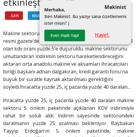
etkinleştirilmeli”
Makinist
M
e
r
h
a
b
a
,
. SAYI
KISALAR
#
B
e
n
M
a
k
i
n
i
s
t
.
B
u
y
a
z
ı
y
ı
s
a
n
a
ö
z
e
t
l
e
m
e
m
i
i
s
t
e
r
m
i
s
i
n
?
|
Makine sektoru 5. onlem paketi ile rahat bir soluk aldı.
Hayır!.
Evet Hadi Yap!
resmi gazete’de de yayınlanan kararla sektorde yuzde 18
olan kdv oranı yuzde 5’e duşuruldu. makine sektorunu
umutlandıran indirimin sektoru hareketlendireceğini
aktaran orta anadolu makine ve aksamları ihracatcıları
birliği başkanı adnan dalgakıran, kredi garanti fonu'na
buyuk bir suratle kaynak aktarılması gerektiğini
soyledi.İhracatta yüzde 25, iç pazarda yüzde 40 daralan...
İhracatta yüzde 25, iç pazarda yüzde 40 daralan makine
sektörü 5. önlem paketinde açıklanan KDV indirimiyle
rahat bir soluk aldı. İndirim sayesinde sektöründeki
daralmanın yüzde 25 azalması bekleniyor. Başbakan
Tayyip Erdoğan'ın 5. önlem paketinde, makine