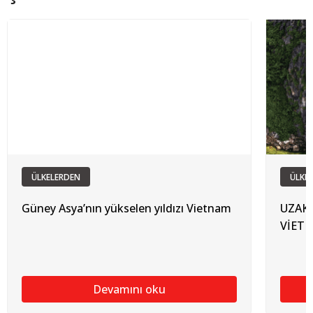
ÜLKELERDEN
ÜLKE
Güney Asya’nın yükselen yıldızı Vietnam
UZAK 
VİET
Devamını oku