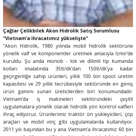
Çağlar Çelikbilek
Akon Hidrolik
Satış Sorumlusu
“Vietnam’a ihracatımız yükselişte”
“Akon Hidrolik, 1980 yılında mobil hidrolik sektörüne
yönelik valf ve komponentler üretmek amacıyla İzmir’de
kuruldu. Şu anda monob - lok ve dilimli tip kumanda
kolları imalatında 35lt/dk’dan 150lt/dk’ya kadar
geçirgenliğe sahip ürünleri, yıllık 100 bin spool üretim
kapasitesi ve 29 yıllık tecrübesiyle sektöründe en geniş
ürün gamını sunan üreticilerden biri konumundadır.
Vietnam’da iş makineleri sektöründeki çeşitli
uygulamalara yönelik olarak hidrolik yön kontrol valfleri
ihraç ediyoruz. Ürünlerimiz traktör ön yükleyicileri, çöp
araçları ve mobil vinç gibi uygulamalarda kullanılıyor.
2011 yılı başından bu y ana Vietnam’a ihracatımız 60 bin