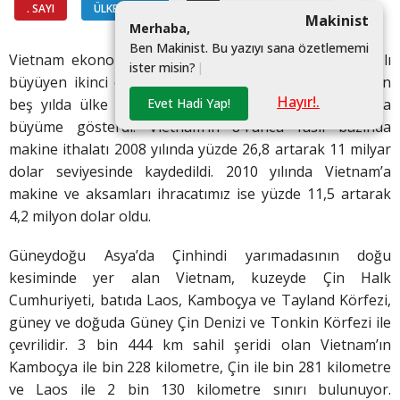
. SAYI
ÜLKELERDEN
#
Makinist
M
e
r
h
a
b
a
,
B
e
n
M
a
k
i
n
i
s
t
.
B
u
y
a
z
ı
y
ı
s
a
n
a
ö
z
e
t
l
e
m
e
m
i
Vietnam ekonomisi, Çin’den sonra son yılların en hızlı
i
s
t
e
r
m
i
s
i
n
?
|
büyüyen ikinci ekonomisi olmasıyla dikkat çekiyor. Son
Hayır!.
Evet Hadi Yap!
beş yılda ülke ekonomisi yaklaşık yüzde 8,4 oranında
büyüme gösterdi. Vietnam’ın 84’üncü fasıl bazında
makine ithalatı 2008 yılında yüzde 26,8 artarak 11 milyar
dolar seviyesinde kaydedildi. 2010 yılında Vietnam’a
makine ve aksamları ihracatımız ise yüzde 11,5 artarak
4,2 milyon dolar oldu.
Güneydoğu Asya’da Çinhindi yarımadasının doğu
kesiminde yer alan Vietnam, kuzeyde Çin Halk
Cumhuriyeti, batıda Laos, Kamboçya ve Tayland Körfezi,
güney ve doğuda Güney Çin Denizi ve Tonkin Körfezi ile
çevrilidir. 3 bin 444 km sahil şeridi olan Vietnam’ın
Kamboçya ile bin 228 kilometre, Çin ile bin 281 kilometre
ve Laos ile 2 bin 130 kilometre sınırı bulunuyor.