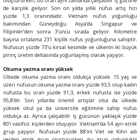
oluştururken, bu oran aynı zamanda çalışabilir iş gücüne
de karşılık geliyor. Son on yılda yıllık nüfus artış hızı
yüzde 1,3 oranındadır. Vietnam nüfus yoğunluğu
bakımından Güneydoğu Asya’da Singapur ve
Filipinler’den sonra 3’üncü sırada geliyor. Kilometre
başına ortalama 231 kişilik nüfus yoğunluğuna sahiptir.
Nüfusun yüzde 73’ü kırsal kesimde ve ülkenin iki büyük
pirinç üretim deltasında yoğunlaşmış olarak yaşıyor.
Okuma yazma oranı yüksek
Ülkede okuma yazma oranı oldukça yüksek. 15 yaş ve
üzeri nüfusun okuma yazma oranı yüzde 93,5 olup kadın
nüfusta bu oran yüzde 91,3, erkek nüfusta ise yüzde
95,8’dir. Son yıllarda önemli artışlar olsa da ülkede
yüksek okul ya da üniversite eğitimine sahip nüfus
oldukça az. Ayrıca çalışabilir iş gücünün yaklaşık yüzde
80’i vasıfsız kişilerden oluşuyor. Vietnam’da 54 ayrı etnik
grup yaşıyor. Nüfusun yüzde 88’ini Viet ve Kihn adı
verilen etnik grup oluştururken, bu grup çoğunlukla