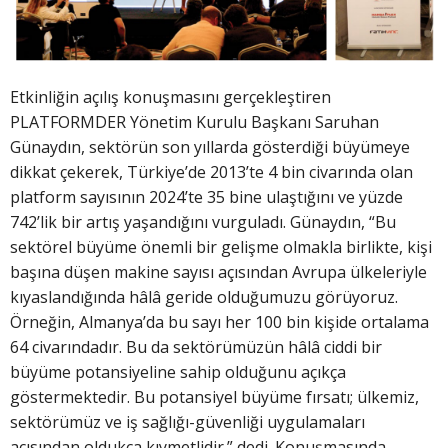
Etkinliğin açılış konuşmasını gerçekleştiren
PLATFORMDER Yönetim Kurulu Başkanı Saruhan
Günaydın, sektörün son yıllarda gösterdiği büyümeye
dikkat çekerek, Türkiye’de 2013’te 4 bin civarında olan
platform sayısının 2024’te 35 bine ulaştığını ve yüzde
742’lik bir artış yaşandığını vurguladı. Günaydın, “Bu
sektörel büyüme önemli bir gelişme olmakla birlikte, kişi
başına düşen makine sayısı açısından Avrupa ülkeleriyle
kıyaslandığında hâlâ geride olduğumuzu görüyoruz.
Örneğin, Almanya’da bu sayı her 100 bin kişide ortalama
64 civarındadır. Bu da sektörümüzün hâlâ ciddi bir
büyüme potansiyeline sahip olduğunu açıkça
göstermektedir. Bu potansiyel büyüme fırsatı; ülkemiz,
sektörümüz ve iş sağlığı-güvenliği uygulamaları
açısından oldukça kıymetlidir.” dedi. Konuşmasında