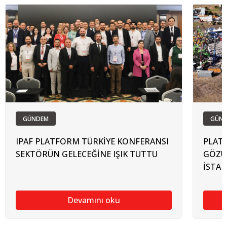
GÜNDEM
GÜN
IPAF PLATFORM TÜRKİYE KONFERANSI
PLAT
SEKTÖRÜN GELECEĞİNE IŞIK TUTTU
GÖZÜ 
İSTAN
Devamını oku