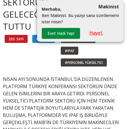
SEKTÖRÜN
Makinist
M
e
r
h
a
b
a
,
GELECEĞİNE IŞIK
B
e
n
M
a
k
i
n
i
s
t
.
B
u
y
a
z
ı
y
ı
s
a
n
a
ö
z
e
t
l
e
m
e
m
i
i
s
t
e
r
m
i
s
i
n
?
|
TUTTU
Hayır!.
Evet Hadi Yap!
203. SAYI
GÜNDEM
#PLATFORMDER
#IPAF
#PERSONEL YÜKSELTICI
NİSAN AYI SONUNDA İSTANBUL’DA DÜZENLENEN
PLATFORM TÜRKİYE KONFERANSI SEKTÖRÜN ÖNDE
GELEN İSİMLERİNİ BİR ARAYA GETİRDİ. PERSONEL
YÜKSELTİCİ PLATFORM SEKTÖRÜ İÇİN HEM TEKNİK
HEM DE STRATEJİK BOYUTLARIYLA FARK YARATAN
BULUŞMA, PLATFORMDER VE IPAF İŞ BİRLİĞİYLE
GERÇEKLEŞTİ. MAİB’İN DE TÜRKİYENİN MAKİNECİLERİ