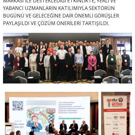
MARKASI İLE DESTEKLEDİĞİ ETKİNLİKTE, YERLİ VE
YABANCI UZMANLARIN KATILIMIYLA SEKTÖRÜN
BUGÜNÜ VE GELECEĞİNE DAİR ÖNEMLİ GÖRÜŞLER
PAYLAŞILDI VE ÇÖZÜM ÖNERİLERİ TARTIŞILDI.