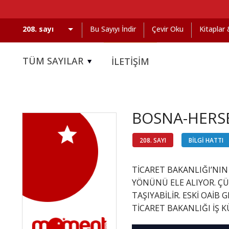
Bu Sayıyı İndir
Çevir Oku
Kitaplar
TÜM SAYILAR
İLETİŞİM
BOSNA-HERSE
208. SAYI
BİLGİ HATTI
TİCARET BAKANLIĞI’NIN
YÖNÜNÜ ELE ALIYOR. ÇÜ
TAŞIYABİLİR. ESKİ OAİB
TİCARET BAKANLIĞI İŞ 