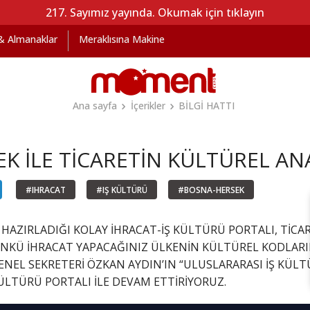
217. Sayımız yayında. Okumak için tıklayın
 & Almanaklar
Meraklısına Makine
Ana sayfa
İçerikler
BİLGİ HATTI
K İLE TİCARETİN KÜLTÜREL AN
#IHRACAT
#IŞ KÜLTÜRÜ
#BOSNA-HERSEK
 HAZIRLADIĞI KOLAY İHRACAT-İŞ KÜLTÜRÜ PORTALI, TİCA
NKÜ İHRACAT YAPACAĞINIZ ÜLKENİN KÜLTÜREL KODLARIN
 GENEL SEKRETERİ ÖZKAN AYDIN’IN “ULUSLARARASI İŞ KÜLTÜ
KÜLTÜRÜ PORTALI İLE DEVAM ETTİRİYORUZ.