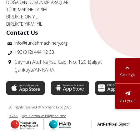
DOĞADAN DÜŞÜNME ARAÇLARI
TÜRK MAKİNE TARİHİ
BİRLİKTE ON YIL
BİRLİKTE YİRMİ YIL
Contact Us
info@turkishmachinery.org
+90 (312) 444 12 33
Ceyhun Atuf Kansu Cad. No: 120 Balgat
Çankaya/ANKARA
Yukarı git
Bize yazın
All rights reserved © Moment Expo 2026
KVKK
Aydınlatma ve Bilgilendirme