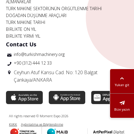
ALMANAKLAR
TÜRK MAKİNE SEKTÖRÜNÜN ÖRGÜTLENME TARİHİ
DOĞADAN DÜŞÜNME ARAÇLARI
TÜRK MAKİNE TARİHİ
BİRLİKTE ON YIL
BİRLİKTE YİRMİ YIL
Contact Us
info@turkishmachinery.org
+90 (312) 444 12 33
Ceyhun Atuf Kansu Cad. No: 120 Balgat
Çankaya/ANKARA
Yukarı git
Bize yazın
All rights reserved © Moment Expo 2026
KVKK
Aydınlatma ve Bilgilendirme