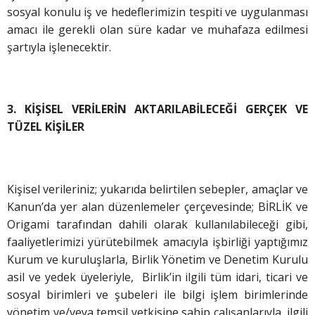
sosyal konulu iş ve hedeflerimizin tespiti ve uygulanması
amacı ile gerekli olan süre kadar ve muhafaza edilmesi
şartıyla işlenecektir.
3. KİŞİSEL VERİLERİN AKTARILABİLECEĞİ GERÇEK VE
TÜZEL KİŞİLER
Kişisel verileriniz; yukarıda belirtilen sebepler, amaçlar ve
Kanun’da yer alan düzenlemeler çerçevesinde; BİRLİK ve
Origami tarafından dahili olarak kullanılabileceği gibi,
faaliyetlerimizi yürütebilmek amacıyla işbirliği yaptığımız
Kurum ve kuruluşlarla, Birlik Yönetim ve Denetim Kurulu
asil ve yedek üyeleriyle, Birlik’in ilgili tüm idari, ticari ve
sosyal birimleri ve şubeleri ile bilgi işlem birimlerinde
yönetim ve/veya temsil yetkisine sahip çalışanlarıyla, ilgili