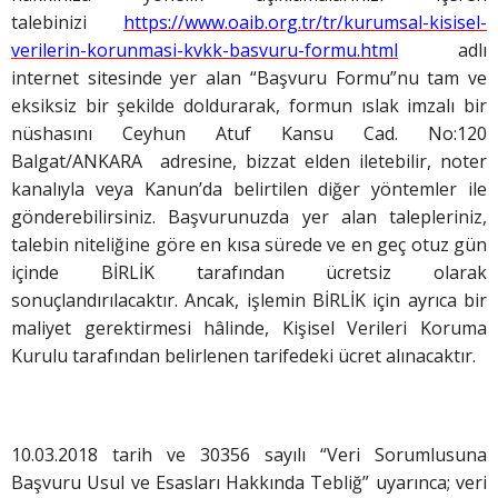
talebinizi
https://www.oaib.org.tr/tr/kurumsal-kisisel-
verilerin-korunmasi-kvkk-basvuru-formu.html
adlı
internet sitesinde yer alan “Başvuru Formu”nu tam ve
eksiksiz bir şekilde doldurarak, formun ıslak imzalı bir
nüshasını Ceyhun Atuf Kansu Cad. No:120
Balgat/ANKARA adresine, bizzat elden iletebilir, noter
kanalıyla veya Kanun’da belirtilen diğer yöntemler ile
gönderebilirsiniz. Başvurunuzda yer alan talepleriniz,
talebin niteliğine göre en kısa sürede ve en geç otuz gün
içinde BİRLİK tarafından ücretsiz olarak
sonuçlandırılacaktır. Ancak, işlemin BİRLİK için ayrıca bir
maliyet gerektirmesi hâlinde, Kişisel Verileri Koruma
Kurulu tarafından belirlenen tarifedeki ücret alınacaktır.
10.03.2018 tarih ve 30356 sayılı “Veri Sorumlusuna
Başvuru Usul ve Esasları Hakkında Tebliğ” uyarınca; veri