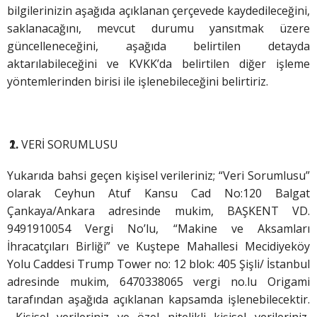
bilgilerinizin aşağıda açıklanan çerçevede kaydedileceğini,
saklanacağını, mevcut durumu yansıtmak üzere
güncelleneceğini, aşağıda belirtilen detayda
aktarılabileceğini ve KVKK’da belirtilen diğer işleme
yöntemlerinden birisi ile işlenebileceğini belirtiriz.
VERİ SORUMLUSU
Yukarıda bahsi geçen kişisel verileriniz; “Veri Sorumlusu”
olarak Ceyhun Atuf Kansu Cad No:120 Balgat
Çankaya/Ankara adresinde mukim, BAŞKENT VD.
9491910054 Vergi No’lu, “Makine ve Aksamları
İhracatçıları Birliği” ve Kuştepe Mahallesi Mecidiyeköy
Yolu Caddesi Trump Tower no: 12 blok: 405 Şişli/ İstanbul
adresinde mukim, 6470338065 vergi no.lu Origami
tarafından aşağıda açıklanan kapsamda işlenebilecektir.
Kişisel verileriniz ve özel nitelikli kişisel verileriniz,