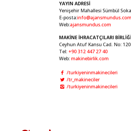
YAYIN ADRESİ
Yenişehir Mahallesi Sümbül Sok
E-posta:
info@ajansmundus.co
Web:
ajansmundus.com
MAKİNE İHRACATÇILARI BİRLİĞ
Ceyhun Atuf Kansu Cad. No: 12
Tel:
+90 312 447 27 40
Web:
makinebirlik.com
/turkiyeninmakinecileri
/tr_makineciler
/turkiyeninmakinecileri