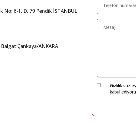
ak No: 6-1, D. 79 Pendik İSTANBUL
m
İ
0 Balgat Çankaya/ANKARA
Gizlilik sözl
kabul ediyor