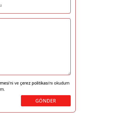
eşmesi
'ni ve
çerez politikası
'nı okudum
um.
GÖNDER