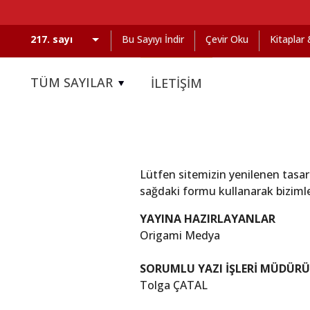
Bu Sayıyı İndir
Çevir Oku
Kitaplar
TÜM SAYILAR
İLETİŞİM
Lütfen sitemizin yenilenen tasarı
sağdaki formu kullanarak bizimle
YAYINA HAZIRLAYANLAR
Origami Medya
SORUMLU YAZI İŞLERİ MÜDÜRÜ
Tolga ÇATAL