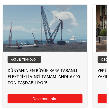
AKTÜEL TEKNOLOJİ
OTO
DÜNYANIN EN BÜYÜK KARA TABANLI
YERLİ
ELEKTRİKLİ VİNCİ TAMAMLANDI: 6.000
YAKI
TON TAŞIYABİLİYOR!
Devamını oku