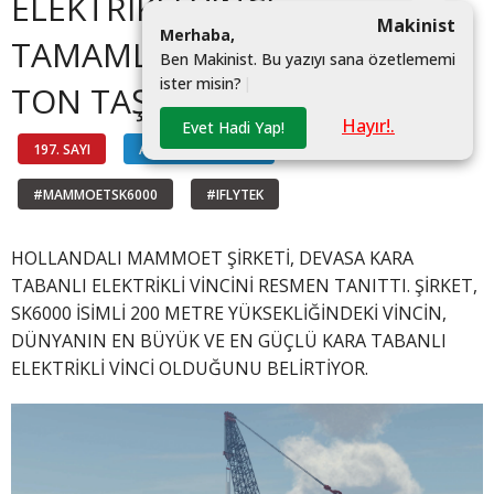
ELEKTRİKLİ VİNCİ
Makinist
M
e
r
h
a
b
a
,
TAMAMLANDI: 6.000
B
e
n
M
a
k
i
n
i
s
t
.
B
u
y
a
z
ı
y
ı
s
a
n
a
ö
z
e
t
l
e
m
e
m
i
i
s
t
e
r
m
i
s
i
n
?
|
TON TAŞIYABİLİYOR!
Hayır!.
Evet Hadi Yap!
197. SAYI
AKTÜEL TEKNOLOJİ
#MAMMOETSK6000
#IFLYTEK
HOLLANDALI MAMMOET ŞİRKETİ, DEVASA KARA
TABANLI ELEKTRİKLİ VİNCİNİ RESMEN TANITTI. ŞİRKET,
SK6000 İSİMLİ 200 METRE YÜKSEKLİĞİNDEKİ VİNCİN,
DÜNYANIN EN BÜYÜK VE EN GÜÇLÜ KARA TABANLI
ELEKTRİKLİ VİNCİ OLDUĞUNU BELİRTİYOR.