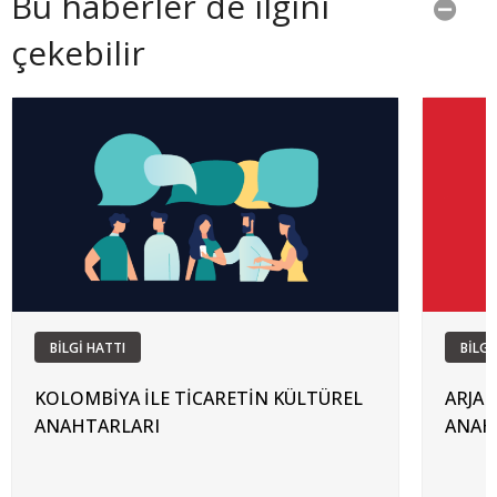
Bu haberler de ilgini
çekebilir
BİLGİ HATTI
BİLGİ
KOLOMBİYA İLE TİCARETİN KÜLTÜREL
ARJAN
ANAHTARLARI
ANAH