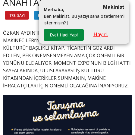
ANAHTARLARI
Makinist
M
e
r
h
a
b
a
,
178. SAYI
BİLGİ HATTI
#
B
e
n
M
a
k
i
n
i
s
t
.
B
u
y
a
z
ı
y
ı
s
a
n
a
ö
z
e
t
l
e
m
e
m
i
i
s
t
e
r
m
i
s
i
n
?
|
ÖZKAN AYDIN’IN HAZIRLADIĞI VE TÜRKİYE’NİN
Hayır!.
Evet Hadi Yap!
MAKİNECİLERİ’NİN YAYIMLADIĞI “ULUSLARARASI İŞ
KÜLTÜRÜ” BAŞLIKLI KİTAP, TİCARETİN GÖZ ARDI
EDİLEN, PEK ÖNEMSENMEYEN AMA ÇOK ÖNEMLİ BİR
YÖNÜNÜ ELE ALIYOR. MOMENT EXPO’NUN BİLGİ HATTI
SAYFALARINDA, ULUSLARARASI İŞ KÜLTÜRÜ
KİTABINDAN İÇERİKLER SUNMANIN, MAKİNE
İHRACATÇILARI İÇİN ÖNEMLİ OLACAĞINA İNANIYORUZ.