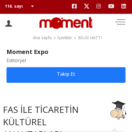
Ana sayfa
İçerikler
BİLGİ HATTI
Moment Expo
Editöryel
Takip Et
FAS İLE TİCARETİN
KÜLTÜREL