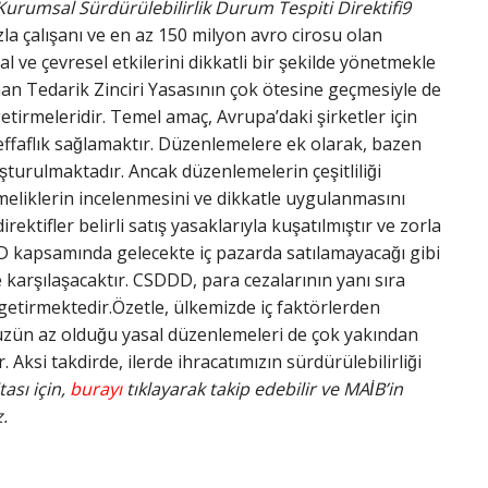
Kurumsal Sürdürülebilirlik Durum Tespiti Direktifi9
a çalışanı ve en az 150 milyon avro cirosu olan
al ve çevresel etkilerini dikkatli bir şekilde yönetmekle
man Tedarik Zinciri Yasasının çok ötesine geçmesiyle de
irmeleridir. Temel amaç, Avrupa’daki şirketler için
̧effaflık sağlamaktır. Düzenlemelere ek olarak, bazen
̧turulmaktadır. Ancak düzenlemelerin çeşitliliği
tmeliklerin incelenmesini ve dikkatle uygulanmasını
ektifler belirli satış yasaklarıyla kuşatılmıştır ve zorla
D kapsamında gelecekte iç pazarda satılamayacağı gibi
 karşılaşacaktır. CSDDD, para cezalarının yanı sıra
getirmektedir.Özetle, ülkemizde iç faktörlerden
müzün az olduğu yasal düzenlemeleri de çok yakından
. Aksi takdirde, ilerde ihracatımızın sürdürülebilirliği
ası için,
burayı
tıklayarak takip edebilir ve MAİB’in
.