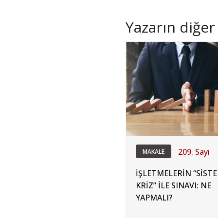
Yazarın diğer 
209. Sayı
MAKALE
İŞLETMELERİN “SİST
KRİZ” İLE SINAVI: NE
YAPMALI?