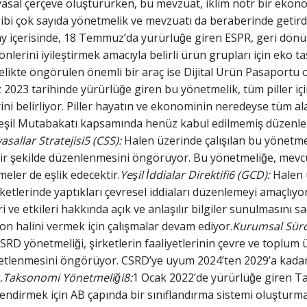
asal çerçeve oluştururken, bu mevzuat, iklim nötr bir ekonom
 gibi çok sayıda yönetmelik ve mevzuatı da beraberinde getird
y içerisinde, 18 Temmuz’da yürürlüğe giren ESPR, geri dönüştür
 yönlerini iyileştirmek amacıyla belirli ürün grupları için eko 
ikte öngörülen önemli bir araç ise Dijital Ürün Pasaportu ol
 2023 tarihinde yürürlüğe giren bu yönetmelik, tüm piller içi
rini belirliyor. Piller hayatın ve ekonominin neredeyse tüm al
şil Mutabakatı kapsamında henüz kabul edilmemiş düzenlemele
asallar Stratejisi5 (CSS):
Halen üzerinde çalışılan bu yönet
ir şekilde düzenlenmesini öngörüyor. Bu yönetmeliğe, mevc
ler de eşlik edecektir.
Yeşil İddialar Direktifi6 (GCD):
Halen ü
etlerinde yaptıkları çevresel iddiaları düzenlemeyi amaçlıyor.
eri ve etkileri hakkında açık ve anlaşılır bilgiler sunulmasın
on halini vermek için çalışmalar devam ediyor.
Kurumsal Sürdü
SRD yönetmeliği, şirketlerin faaliyetlerinin çevre ve toplum 
etlenmesini öngörüyor. CSRD’ye uyum 2024’ten 2029’a kadar k
.
Taksonomi Yönetmeliği8:
1 Ocak 2022’de yürürlüğe giren T
erlendirmek için AB çapında bir sınıflandırma sistemi oluştur