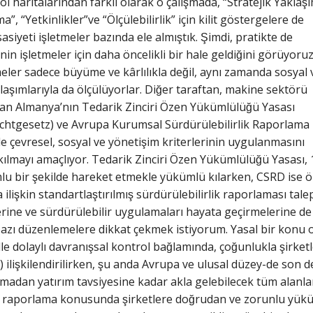
l haritalarından farklı olarak o çalışmada, “Stratejik Yaklaşı
, “Yetkinlikler”ve “Ölçülebilirlik” için kilit göstergelere de
asiyeti işletmeler bazında ele almıştık. Şimdi, pratikte de
nin işletmeler için daha öncelikli bir hale geldiğini görüyoruz
er sadece büyüme ve kârlılıkla değil, aynı zamanda sosyal 
aşımlarıyla da ölçülüyorlar. Diğer taraftan, makine sektörü
 olan Almanya’nın Tedarik Zinciri Özen Yükümlülüğü Yasası
lichtgesetz) ve Avrupa Kurumsal Sürdürülebilirlik Raporlama
rde çevresel, sosyal ve yönetişim kriterlerinin uygulanmasını
 kılmayı amaçlıyor. Tedarik Zinciri Özen Yükümlülüğü Yasası, 
lu bir şekilde hareket etmekle yükümlü kılarken, CSRD ise ön
lişkin standartlaştırılmış sürdürülebilirlik raporlaması tale
ine ve sürdürülebilir uygulamaları hayata geçirmelerine de 
ı düzenlemelere dikkat çekmek istiyorum. Yasal bir konu olar
e dolaylı davranışsal kontrol bağlamında, çoğunlukla şirket
 ilişkilendirilirken, şu anda Avrupa ve ulusal düzey-de son 
umadan yatırım tavsiyesine kadar akla gelebilecek tüm alanlar
 raporlama konusunda şirketlere doğrudan ve zorunlu yüküm