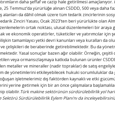
atırımların daha şeffaf ve cazip hale getirilmesi amaçlanıyor.
de, 25 Temmuz’da yürürlüğe alınan CSDDD, 500 veya daha fazl
 iş alanları da dâhil olmak üzere tüm tedarik zincirlerinin sosy
edarik Zinciri Yasası, Ocak 2023’ten beri yürürlükte olan Al
enlemelerin ortak noktası, ulusal düzenlemeleri bir araya get
mak ve ekonomik operatörler, tüketiciler ve yatırımcılar için s
işkin tamamlayıcı yetki devri kanunları veya kuralları da olus
 ve çelişkileri de beraberinde getirebilmektedir. Bu da yöne
tedir. Yasal sonuçlar bazen ağır olabilir: Örneğin, çeşitli dir
üretilen veya ormansızlaşmaya katkıda bulunan ürünler CSDD
en metaller ve mineraller (nadir topraklar) de satış engeliyle
hem de yönetimlerini etkileyebilecek hukuki sorumluluklar da 
oğuşan işletmelerimiz dış faktörden kaynaklı ve etki gücü
erini yerine getirmek için bir an önce çalışmalara başlamalılar
ip olabilir.
Türk makine sektörünün sürdürülebilirlik yol harit
e Sektörü Sürdürülebilirlik Eylem Planı’nı da inceleyebilirsiniz