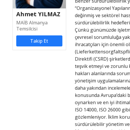
Benzer sürdürülebilirlik yo
“Organizasyonel Yapılanma”
Ahmet YILMAZ
değinmiş ve sektörel hass
MAİB Almanya
sürdürülebilirlik hedefleri
Temsilcisi
Çünkü günümüzde işletmel
çevresel sorumluluğa yakl
Takip Et
ihracatçıları için önemli
(Lieferkettensorgfaltspf
Direktifi (CSRD) şirketle
teşvik etmeyi ve zorunlu
hakları alanlarında sorum
yönetişim uygulamalarına i
daha yakından incelemeler
konusunda Avrupa’daki baz
oynarken ve en iyi ihtimall
ISO 14000, ISO 26000 gibi)
gözlemleniyor. İklim kor
sürdürülebilir yönetim ve