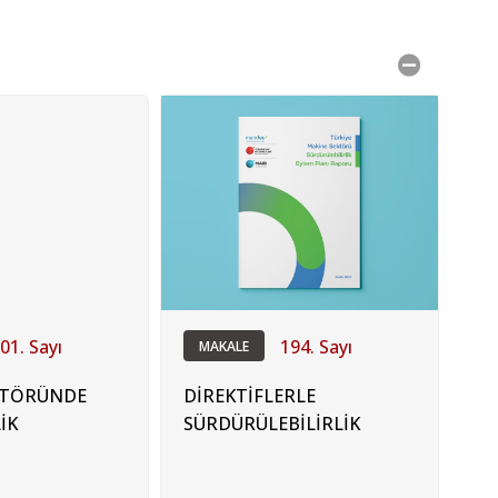
01. Sayı
194. Sayı
MAKALE
KTÖRÜNDE
DİREKTİFLERLE
İK
SÜRDÜRÜLEBİLİRLİK