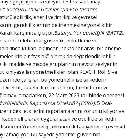
iye geçiş için düzenleyici destek sağlamayı
i2:
Sürdürülebilir Ürünler için Eko tasarım
ülebilirlik, enerji verimliliği ve çevresel
tasarım gerekliliklerinin belirlenmesine yönelik bir
arak karşımıza çıkıyor.
Batarya Yönetmeliği4 (BATT2):
n sürdürülebilirlik, güvenlik, etiketleme ve
anlarında kullanıldığından, sektörler arası bir öneme
r için bir “taslak” olarak da değerlendirilebilir.
melik, madde ve madde gruplarının mevcut seviyenin
ut kimyasallar yönetmelikleri olan REACH, RoHS ve
zerinde çalışılan bu yönetmelik ise şirketlerin
 Direktif, tüketicilere ürünlerin, hizmetlerin ve
ı sağlamayı amaçlarken, 22 Mart 2023 tarihinde önergesi
rülebilirlik Raporlama Direktifi7 (CSRD):
5 Ocak
üzerindeki etkilerini raporlamalarını zorunlu kılıyor ve
ademeli olarak uygulanacak ve özellikle şirketin
aksonomi Yönetmeliği, ekonomik faaliyetlerin çevresel
mayı amaçlıyor. Bu sayede yatırımcı güveninin