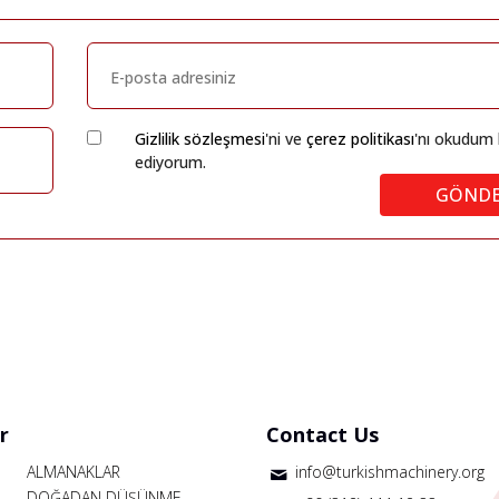
Gizlilik sözleşmesi
'ni ve
çerez politikası
'nı okudum 
ediyorum.
GÖND
r
Contact Us
ALMANAKLAR
info@turkishmachinery.org
DOĞADAN DÜŞÜNME