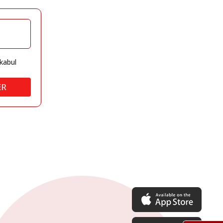
kabul
ER