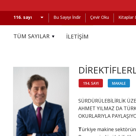
Bu Sayıyı İndir
Çevir Oku
Kitaplar
TÜM SAYILAR
İLETİŞİM
DİREKTİFLER
194. SAYI
MAKALE
SÜRDÜRÜLEBİLİRLİK ÜZ
AHMET YILMAZ DA TÜRK
OKURLARIYLA PAYLAŞIYO
T
ürkiye makine sektörünün 