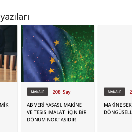
yazıları
208. Sayı
2
MAKALE
MAKALE
EMİK
AB VERİ YASASI, MAKİNE
MAKİNE SE
VE TESİS İMALATI İÇİN BİR
DÖNGÜSELL
DÖNÜM NOKTASIDIR