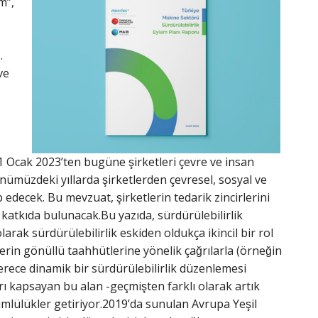
m”,
.
ve
1 Ocak 2023’ten bugüne şirketleri çevre ve insan
ümüzdeki yıllarda şirketlerden çevresel, sosyal ve
p edecek. Bu mevzuat, şirketlerin tedarik zincirlerini
katkıda bulunacak.Bu yazıda, sürdürülebilirlik
ak sürdürülebilirlik eskiden oldukça ikincil bir rol
lerin gönüllü taahhütlerine yönelik çağrılarla (örneğin
derece dinamik bir sürdürülebilirlik düzenlemesi
ı kapsayan bu alan -geçmişten farklı olarak artık
lülükler getiriyor.2019’da sunulan Avrupa Yeşil