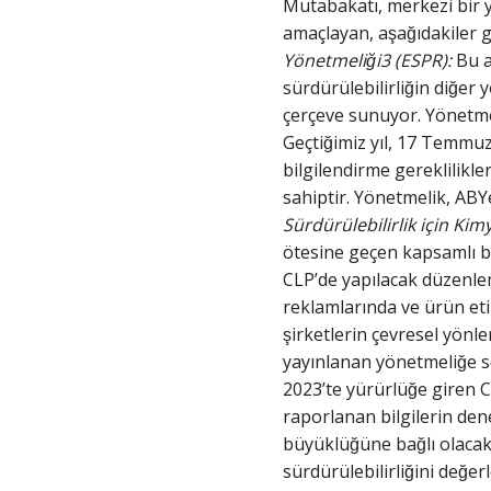
Mutabakatı, merkezi bir y
amaçlayan, aşağıdakiler
Yönetmeliği3 (ESPR):
Bu a
sürdürülebilirliğin diğer
çerçeve sunuyor. Yönetmel
Geçtiğimiz yıl, 17 Temmuz
bilgilendirme gereklilikle
sahiptir. Yönetmelik, ABYe
Sürdürülebilirlik için Kimy
ötesine geçen kapsamlı b
CLP’de yapılacak düzenleme
reklamlarında ve ürün etik
şirketlerin çevresel yönl
yayınlanan yönetmeliğe s
2023’te yürürlüğe giren C
raporlanan bilgilerin den
büyüklüğüne bağlı olacak
sürdürülebilirliğini değ