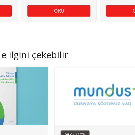
OKU
 ilgini çekebilir
BİLGİ HATTI