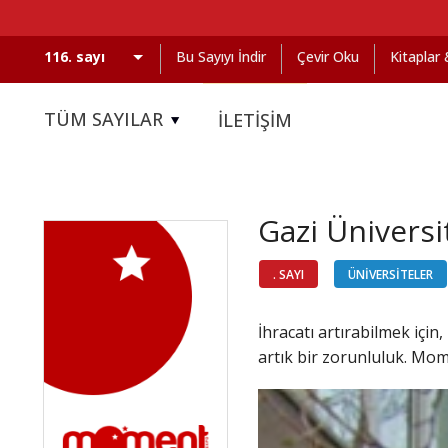
Bu Sayıyı İndir
Çevir Oku
Kitaplar
TÜM SAYILAR
İLETİŞİM
Gazi Üniversi
. SAYI
ÜNİVERSİTELER
İhracatı artırabilmek içi
artık bir zorunluluk. Mome