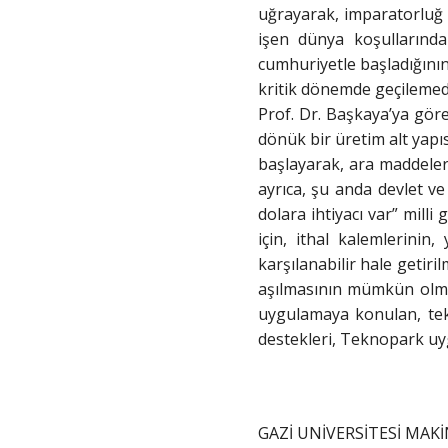
uğrayarak, imparatorluğ 
işen dünya koşullarında
cumhuriyetle başladığını
kritik dönemde geçilemedi
Prof. Dr. Başkaya’ya göre
dönük bir üretim alt yapı
başlayarak, ara maddeler,
ayrıca, şu anda devlet v
dolara ihtiyacı var” mill
için, ithal kalemlerinin
karşılanabilir hale getir
aşılmasının mümkün olmay
uygulamaya konulan, tek
destekleri, Teknopark uyg
GAZİ UNİVERSİTESİ MAKİ