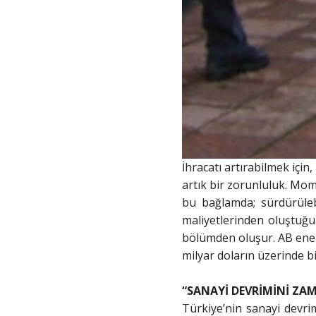
İhracatı artırabilmek içi
artık bir zorunluluk. Mo
bu bağlamda; sürdürülebi
maliyetlerinden oluştuğun
bölümden oluşur. AB enerji
milyar doların üzerinde b
“SANAYİ DEVRİMİNİ ZA
Türkiye’nin sanayi devr