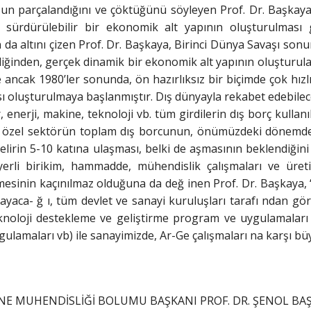
un parçalandığını ve çöktüğünü söyleyen Prof. Dr. Başkaya
 sürdürülebilir bir ekonomik alt yapının oluşturulması
n da altını çizen Prof. Dr. Başkaya, Birinci Dünya Savaşı s
ğinden, gerçek dinamik bir ekonomik alt yapının oluşturulama
 ancak 1980’ler sonunda, ön hazırlıksız bir biçimde çok hızlı
sı oluşturulmaya başlanmıştır. Dış dünyayla rekabet edebile
 enerji, makine, teknoloji vb. tüm girdilerin dış borç kullan
e özel sektörün toplam dış borcunun, önümüzdeki dönemde, 
i gelirin 5-10 katına ulaşması, belki de aşmasının beklendiği
, yerli birikim, hammadde, mühendislik çalışmaları ve üret
ilmesinin kaçınılmaz olduğuna da değ inen Prof. Dr. Başkaya
aca- ğ ı, tüm devlet ve sanayi kuruluşları tarafı ndan görü
noloji destekleme ve geliştirme program ve uygulamaları 
ulamaları vb) ile sanayimizde, Ar-Ge çalışmaları na karşı bü
NE MUHENDİSLİĞİ BOLUMU BAŞKANI PROF. DR. ŞENOL BAŞKA