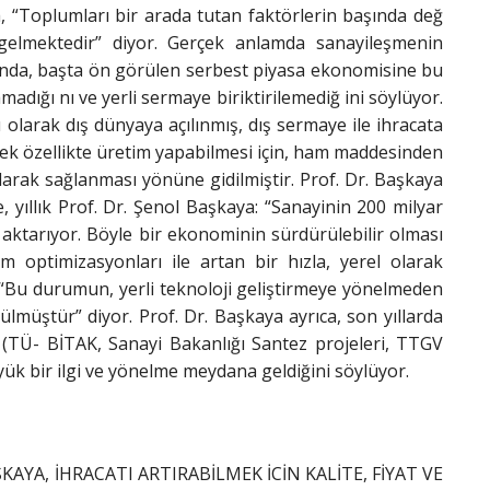
, “Toplumları bir arada tutan faktörlerin başında değ
 gelmektedir” diyor. Gerçek anlamda sanayileşmenin
onunda, başta ön görülen serbest piyasa ekonomisine bu
dığı nı ve yerli sermaye biriktirilemediğ ini söylüyor.
 olarak dış dünyaya açılınmış, dış sermaye ile ihracata
cek özellikte üretim yapabilmesi için, ham maddesinden
ılarak sağlanması yönüne gidilmiştir. Prof. Dr. Başkaya
yıllık Prof. Dr. Şenol Başkaya: “Sanayinin 200 milyar
ni aktarıyor. Böyle bir ekonominin sürdürülebilir olması
im optimizasyonları ile artan bir hızla, yerel olarak
, “Bu durumun, yerli teknoloji geliştirmeye yönelmeden
lmüştür” diyor. Prof. Dr. Başkaya ayrıca, son yıllarda
(TÜ- BİTAK, Sanayi Bakanlığı Santez projeleri, TTGV
yük bir ilgi ve yönelme meydana geldiğini söylüyor.
YA, İHRACATI ARTIRABİLMEK İCİN KALİTE, FİYAT VE