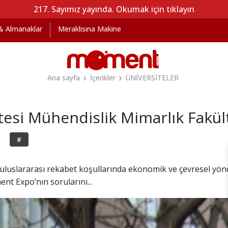
217. Sayımız yayında. Okumak için tıklayın
 & Almanaklar
Meraklısına Makine
Ana sayfa
İçerikler
ÜNİVERSİTELER
tesi Mühendislik Mimarlık Fakül
#
n, uluslararası rekabet koşullarında ekonomik ve çevresel y
nt Expo’nın sorularını...