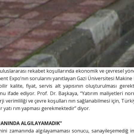
n, uluslararası rekabet koşullarında ekonomik ve çevresel y
ment Expo’nın sorularını yanıtlayan Gazi Üniversitesi Makin
lir kalite, fiyat, servis alt yapısının oluşturulması gerek
u ifade ediyor. Prof. Dr. Başkaya, “Yatırım maliyetleri norm
 verimliliği ve çevre koşulları nın sağlanabilmesi için, Türk
ir yatı rım yapması gerekmektedir” diyor.
MANINDA ALGILAYAMADIK”
imini zamanında algılayamaması sonucu, sanayileşemediğ 