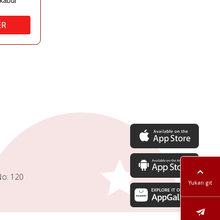
kabul
ER
No: 120
Yukarı git