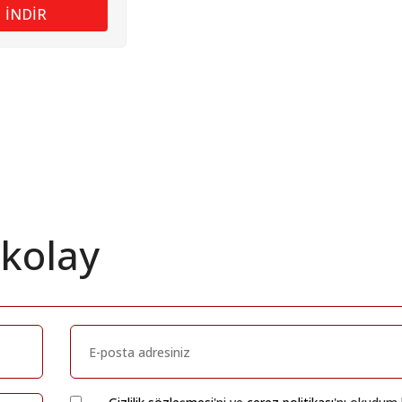
İNDİR
 kolay