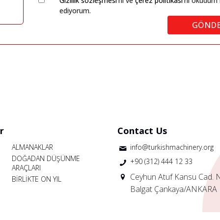
Gizlilik sözleşmesi
'ni ve
çerez politikası
'nı okudum 
ediyorum.
GÖND
r
Contact Us
ALMANAKLAR
info@turkishmachinery.org
DOĞADAN DÜŞÜNME
+90 (312) 444 12 33
ARAÇLARI
Ceyhun Atuf Kansu Cad. 
BİRLİKTE ON YIL
Balgat Çankaya/ANKARA