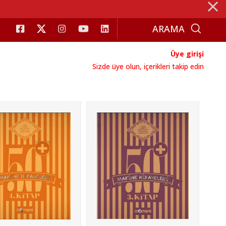
⨯
Üye girişi
Sizde üye olun, içerikleri takip edin