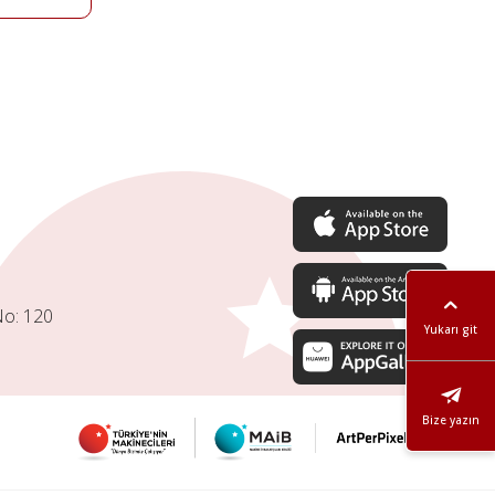
No: 120
Yukarı git
Bize yazın