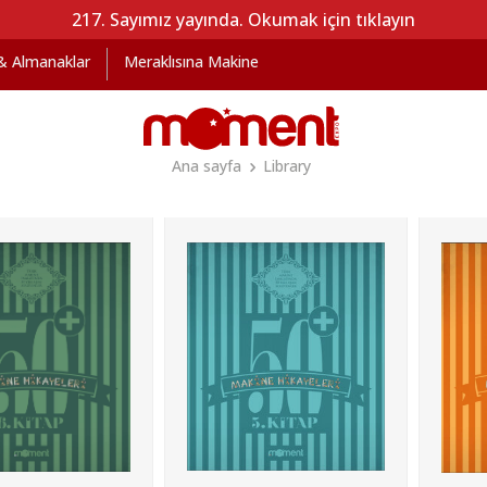
217. Sayımız yayında. Okumak için tıklayın
 & Almanaklar
Meraklısına Makine
Ana sayfa
Library