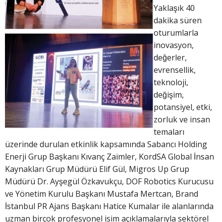
Yaklaşık 40
dakika süren
oturumlarla
inovasyon,
değerler,
evrensellik,
teknoloji,
değişim,
potansiyel, etki,
zorluk ve insan
temaları
üzerinde durulan etkinlik kapsamında Sabancı Holding
Enerji Grup Başkanı Kıvanç Zaimler, KordSA Global İnsan
Kaynakları Grup Müdürü Elif Gül, Migros Up Grup
Müdürü Dr. Ayşegül Özkavukçu, DOF Robotics Kurucusu
ve Yönetim Kurulu Başkanı Mustafa Mertcan, Brand
İstanbul PR Ajans Başkanı Hatice Kumalar ile alanlarında
uzman birçok profesyonel isim açıklamalarıyla sektörel