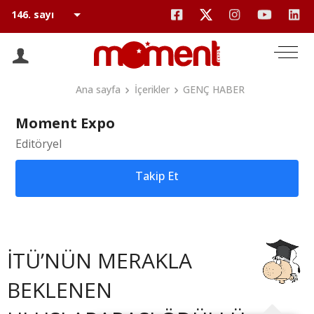
Ana sayfa
İçerikler
GENÇ HABER
Moment Expo
Editöryel
Takip Et
İTÜ’NÜN MERAKLA
BEKLENEN