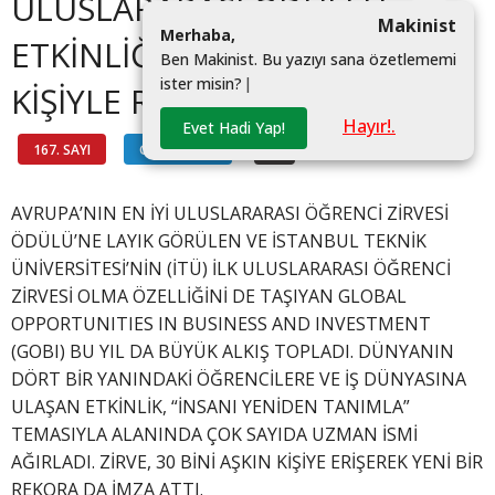
ULUSLARARASI ÖDÜLLÜ
Makinist
M
e
r
h
a
b
a
,
ETKİNLİĞİ GOBI 30 BİN
B
e
n
M
a
k
i
n
i
s
t
.
B
u
y
a
z
ı
y
ı
s
a
n
a
ö
z
e
t
l
e
m
e
m
i
i
s
t
e
r
m
i
s
i
n
?
|
KİŞİYLE REKOR KIRDI
Hayır!.
Evet Hadi Yap!
167. SAYI
GENÇ HABER
#
AVRUPA’NIN EN İYİ ULUSLARARASI ÖĞRENCİ ZİRVESİ
ÖDÜLÜ’NE LAYIK GÖRÜLEN VE İSTANBUL TEKNİK
ÜNİVERSİTESİ’NİN (İTÜ) İLK ULUSLARARASI ÖĞRENCİ
ZİRVESİ OLMA ÖZELLİĞİNİ DE TAŞIYAN GLOBAL
OPPORTUNITIES IN BUSINESS AND INVESTMENT
(GOBI) BU YIL DA BÜYÜK ALKIŞ TOPLADI. DÜNYANIN
DÖRT BİR YANINDAKİ ÖĞRENCİLERE VE İŞ DÜNYASINA
ULAŞAN ETKİNLİK, “İNSANI YENİDEN TANIMLA”
TEMASIYLA ALANINDA ÇOK SAYIDA UZMAN İSMİ
AĞIRLADI. ZİRVE, 30 BİNİ AŞKIN KİŞİYE ERİŞEREK YENİ BİR
REKORA DA İMZA ATTI.