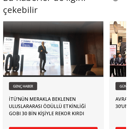
çekebilir
GENÇ HABER
GÜN
İTÜ’NÜN MERAKLA BEKLENEN
AVRAS
ULUSLARARASI ÖDÜLLÜ ETKİNLİĞİ
30’UN
GOBI 30 BİN KİŞİYLE REKOR KIRDI