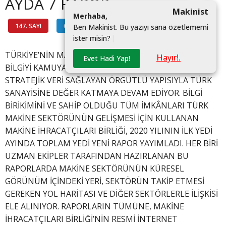
AYDA 7 RAPOR
Makinist
M
e
r
h
a
b
a
,
147. SAYI
GÜNDEM
#
B
e
n
M
a
k
i
n
i
s
t
.
B
u
y
a
z
ı
y
ı
s
a
n
a
ö
z
e
t
l
e
m
e
m
i
i
s
t
e
r
m
i
s
i
n
?
|
TÜRKİYE’NİN MAKİNECİLERİ BİLGİ ÜRETEN, ÜRETTİĞİ
Hayır!.
Evet Hadi Yap!
BİLGİYİ KAMUYA AÇAN VE KAMU OTORİTELERİNE
STRATEJİK VERİ SAĞLAYAN ÖRGÜTLÜ YAPISIYLA TÜRK
SANAYİSİNE DEĞER KATMAYA DEVAM EDİYOR. BİLGİ
BİRİKİMİNİ VE SAHİP OLDUĞU TÜM İMKÂNLARI TÜRK
MAKİNE SEKTÖRÜNÜN GELİŞMESİ İÇİN KULLANAN
MAKİNE İHRACATÇILARI BİRLİĞİ, 2020 YILININ İLK YEDİ
AYINDA TOPLAM YEDİ YENİ RAPOR YAYIMLADI. HER BİRİ
UZMAN EKİPLER TARAFINDAN HAZIRLANAN BU
RAPORLARDA MAKİNE SEKTÖRÜNÜN KÜRESEL
GÖRÜNÜM İÇİNDEKİ YERİ, SEKTÖRÜN TAKİP ETMESİ
GEREKEN YOL HARİTASI VE DİĞER SEKTÖRLERLE İLİŞKİSİ
ELE ALINIYOR. RAPORLARIN TÜMÜNE, MAKİNE
İHRACATÇILARI BİRLİĞİ’NİN RESMİ İNTERNET