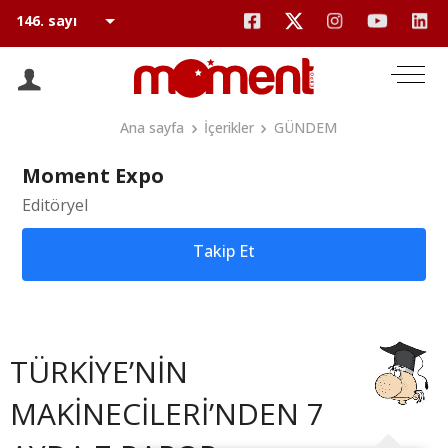
Ana sayfa
İçerikler
GÜNDEM
Moment Expo
Editöryel
Takip Et
TÜRKİYE’NİN
MAKİNECİLERİ’NDEN 7