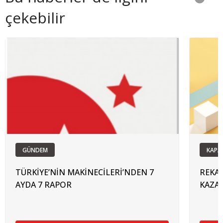
çekebilir
GÜNDEM
KAPA
TÜRKİYE’NİN MAKİNECİLERİ’NDEN 7
REKAB
AYDA 7 RAPOR
KAZA