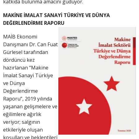
katkıda bulunma amacını güdüyor.
MAKİNE İMALAT SANAYİ TÜRKİYE VE DÜNYA
DEĞERLENDİRME RAPOR
U
MAİB Ekonomi
Danışmanı Dr. Can Fuat
Gürlesel tarafından
dördüncü kez
hazırlanan “Makine
İmalat Sanayi Türkiye
ve Dünya
Değerlendirme
Raporu”, 2019 yılında
yaşanan gelişmelere ve
eğilimlere ağırlık
veriyor; salgının
etkileriyle oluşan
koşulları ve beklentileri