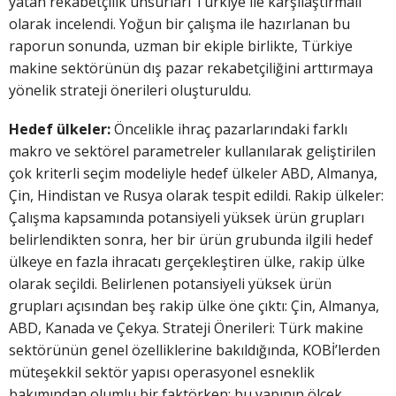
yatan rekabetçilik unsurları Türkiye ile karşılaştırmalı
olarak incelendi. Yoğun bir çalışma ile hazırlanan bu
raporun sonunda, uzman bir ekiple birlikte, Türkiye
makine sektörünün dış pazar rekabetçiliğini arttırmaya
yönelik strateji önerileri oluşturuldu.
Hedef ülkeler:
Öncelikle ihraç pazarlarındaki farklı
makro ve sektörel parametreler kullanılarak geliştirilen
çok kriterli seçim modeliyle hedef ülkeler ABD, Almanya,
Çin, Hindistan ve Rusya olarak tespit edildi. Rakip ülkeler:
Çalışma kapsamında potansiyeli yüksek ürün grupları
belirlendikten sonra, her bir ürün grubunda ilgili hedef
ülkeye en fazla ihracatı gerçekleştiren ülke, rakip ülke
olarak seçildi. Belirlenen potansiyeli yüksek ürün
grupları açısından beş rakip ülke öne çıktı: Çin, Almanya,
ABD, Kanada ve Çekya. Strateji Önerileri: Türk makine
sektörünün genel özelliklerine bakıldığında, KOBİ’lerden
müteşekkil sektör yapısı operasyonel esneklik
bakımından olumlu bir faktörken; bu yapının ölçek