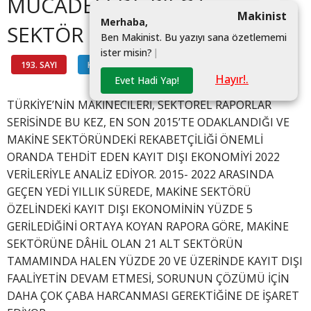
MÜCADELEDE PİLOT
Makinist
M
e
r
h
a
b
a
,
SEKTÖR OLMAYA HAZIR
B
e
n
M
a
k
i
n
i
s
t
.
B
u
y
a
z
ı
y
ı
s
a
n
a
ö
z
e
t
l
e
m
e
m
i
i
s
t
e
r
m
i
s
i
n
?
|
193. SAYI
KAPAK
#
Hayır!.
Evet Hadi Yap!
TÜRKİYE’NİN MAKİNECİLERİ, SEKTÖREL RAPORLAR
SERİSİNDE BU KEZ, EN SON 2015’TE ODAKLANDIĞI VE
MAKİNE SEKTÖRÜNDEKİ REKABETÇİLİĞİ ÖNEMLİ
ORANDA TEHDİT EDEN KAYIT DIŞI EKONOMİYİ 2022
VERİLERİYLE ANALİZ EDİYOR. 2015- 2022 ARASINDA
GEÇEN YEDİ YILLIK SÜREDE, MAKİNE SEKTÖRÜ
ÖZELİNDEKİ KAYIT DIŞI EKONOMİNİN YÜZDE 5
GERİLEDİĞİNİ ORTAYA KOYAN RAPORA GÖRE, MAKİNE
SEKTÖRÜNE DÂHİL OLAN 21 ALT SEKTÖRÜN
TAMAMINDA HALEN YÜZDE 20 VE ÜZERİNDE KAYIT DIŞI
FAALİYETİN DEVAM ETMESİ, SORUNUN ÇÖZÜMÜ İÇİN
DAHA ÇOK ÇABA HARCANMASI GEREKTİĞİNE DE İŞARET