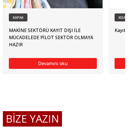
KAPAK
KISAL
MAKİNE SEKTÖRÜ KAYIT DIŞI İLE
Kayıt 
MÜCADELEDE PİLOT SEKTÖR OLMAYA
HAZIR
Devamını oku
BİZE YAZIN