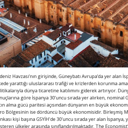
deniz Havzası’nın girişinde, Güneybatı Avrupa’da yer alan İs
kede yarattığı uluslararası trafiği ve krizlerden korunma am
litikalarıyla dünya ticaretine katılımını giderek artırıyor. Dü
nuçlarına göre İspanya 30’uncu sırada yer alırken, nominal
tın alma gücü paritesi açısından dünyanın en büyük ekonomile
ro Bölgesinin ise dördüncü büyük ekonomisidir. Birleşmiş Mil
nkası kişi başına GSYİH'de 30’uncu sırada yer alan İspanya, 
steren ülkeler arasında sınıflandırılmaktadır. The Economi