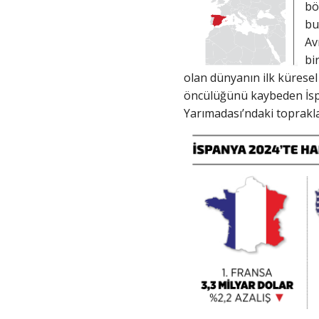
bö
bu
Av
bi
olan dünyanın ilk küresel 
öncülüğünü kaybeden İspan
Yarımadası’ndaki toprakla