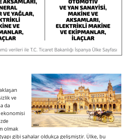
yaklaşan
zlik ve
sa da
ol ekonomisi
üzde
zm olmak
tyapı gibi sahalar oldukça gelişmiştir. Ülke, bu