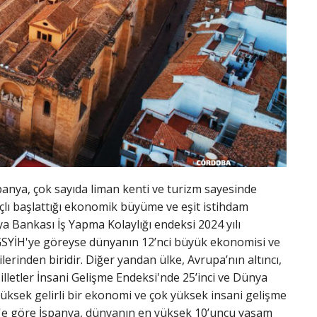
panya, çok sayıda liman kenti ve turizm sayesinde
açlı başlattığı ekonomik büyüme ve eşit istihdam
nya Bankası İş Yapma Kolaylığı endeksi 2024 yılı
 GSYİH'ye göreyse dünyanın 12’nci büyük ekonomisi ve
rinden biridir. Diğer yandan ülke, Avrupa’nın altıncı,
letler İnsani Gelişme Endeksi'nde 25’inci ve Dünya
yüksek gelirli bir ekonomi ve çok yüksek insani gelişme
st'e göre İspanya, dünyanın en yüksek 10’uncu yaşam