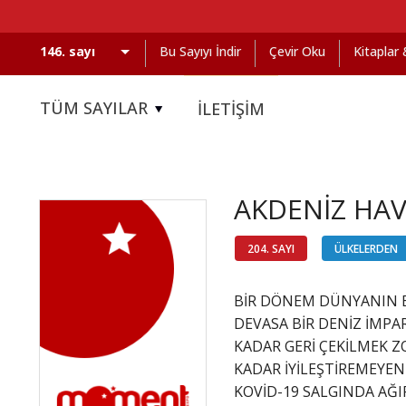
Bu Sayıyı İndir
Çevir Oku
Kitaplar
TÜM SAYILAR
İLETİŞİM
AKDENİZ HAVZ
204. SAYI
ÜLKELERDEN
BİR DÖNEM DÜNYANIN E
DEVASA BİR DENİZ İMPA
KADAR GERİ ÇEKİLMEK ZO
KADAR İYİLEŞTİREMEYE
KOVİD-19 SALGINDA AĞI