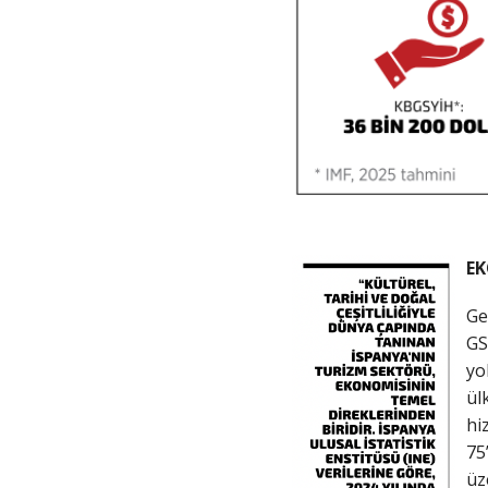
EK
Ge
GS
yo
ül
hi
75
üz