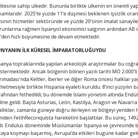
litesine sahip ülkedir. Bununla birlikte ülkenin en önemli yap
kamlarıdır. 2025’te yüzde 11’e düşmesi beklenen işsizlik oran
’sının hizmetler sektöründe ve yüzde 20’sinin imalat sanayiler
runlarına rağmen İspanyol ekonomisi salgının ardından AB o
’den hızlı büyümesine de devam etmektedir.
NYANIN İLK KÜRESEL İMPARATORLUĞUYDU
panya topraklarında yapılan arkeolojik araştırmalar bu coğraf
stermektedir. Ancak bölgenin bilinen yazılı tarihi MÖ 2.000’l
rımadası'nda Keltler, İberler ve diğer Roma öncesi halklar 
thetmesiyle birlikte Hispania eyaleti kuruldu. 8’inci yüzyılı
rafından fethedildi; bu dönemde İslami yönetim altında Endü
line geldi. Başta Asturias, León, Kastilya, Aragon ve Navarr
allıklar, zamanla güneye doğru ilerleyen ve bölgeyi yeniden H
niden FetihReconquista hareketini başlattılar. Bu süreç, 1492 
di. Endülüs döneminde Müslümanlar İspanya ve çevresinde büy
taya koymayı başarmış, Avrupa’da etkileri bugüne kadar gelec