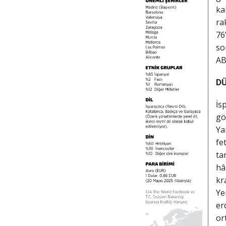
ka
ra
76
so
AB
DÜ
İs
gö
Ya
fe
ta
hâ
kr
Ye
er
or