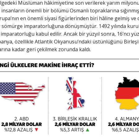
lgedeki Müslüman hâkimiyetine son verilerek yarım milyon
 insanların önemli bir bölümü Osmanlı topraklarına sığınmıştı
rupa’nın en önemli siyasi figürlerinden biri hâline gelmiş ve
r sömürge imparatorluğuna dönüşmüştür. 1492 yılında kurul
imparatorluğu kabul edilir. Ancak bir yüzyıl sonra, 16’ncı yü
ya, özellikle Atlantik Okyanusu’ndaki üstünlüğünü Birleşik Kr
rına kadar geri çekilmek zorunda kaldı.