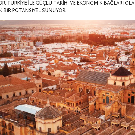
OR. TÜRKİYE İLE GÜÇLÜ TARİHİ VE EKONOMİK BAĞLARI OLA
K BİR POTANSİYEL SUNUYOR.