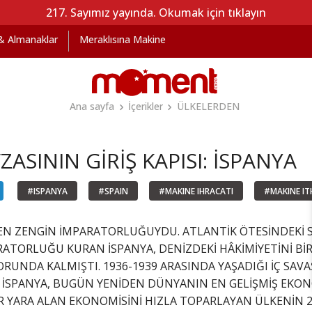
217. Sayımız yayında. Okumak için tıklayın
 & Almanaklar
Meraklısına Makine
Ana sayfa
İçerikler
ÜLKELERDEN
ASININ GİRİŞ KAPISI: İSPANYA
#ISPANYA
#SPAIN
#MAKINE IHRACATI
#MAKINE IT
N ZENGİN İMPARATORLUĞUYDU. ATLANTİK ÖTESİNDEKİ S
RATORLUĞU KURAN İSPANYA, DENİZDEKİ HÂKİMİYETİNİ BİRL
RUNDA KALMIŞTI. 1936-1939 ARASINDA YAŞADIĞI İÇ SAVAŞ
N İSPANYA, BUGÜN YENİDEN DÜNYANIN EN GELİŞMİŞ EKO
R YARA ALAN EKONOMİSİNİ HIZLA TOPARLAYAN ÜLKENİN 2