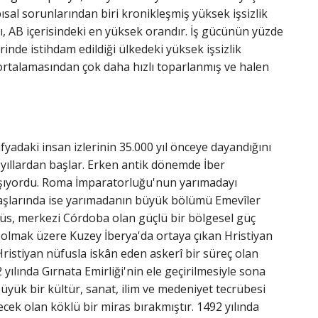
ısal sorunlarından biri kronikleşmiş yüksek işsizlik
ı, AB içerisindeki en yüksek orandır. İş gücünün yüzde
inde istihdam edildiği ülkedeki yüksek işsizlik
rtalamasından çok daha hızlı toparlanmış ve halen
yadaki insan izlerinin 35.000 yıl önceye dayandığını
i yıllardan başlar. Erken antik dönemde İber
yaşıyordu. Roma İmparatorluğu'nun yarımadayı
n başlarında ise yarımadanın büyük bölümü Emevîler
lüs, merkezi Córdoba olan güçlü bir bölgesel güç
a olmak üzere Kuzey İberya'da ortaya çıkan Hristiyan
ristiyan nüfusla iskân eden askerî bir süreç olan
yılında Gırnata Emirliği'nin ele geçirilmesiyle sona
ük bir kültür, sanat, ilim ve medeniyet tecrübesi
ek olan köklü bir miras bırakmıştır. 1492 yılında