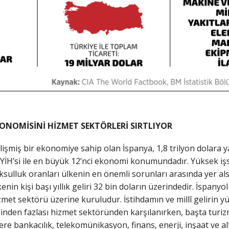
ONOMİSİNİ HİZMET SEKTÖRLERİ SIRTLIYOR
lişmiş bir ekonomiye sahip olan İspanya, 1,8 trilyon dolara 
YİH’si ile en büyük 12’nci ekonomi konumundadır. Yüksek işsi
ksulluk oranları ülkenin en önemli sorunları arasında yer al
kenin kişi başı yıllık geliri 32 bin doların üzerindedir. İspany
zmet sektörü üzerine kuruludur. İstihdamın ve millî gelirin y
’inden fazlası hizmet sektöründen karşılanırken, başta turi
ere bankacılık, telekomünikasyon, finans, enerji, inşaat ve al