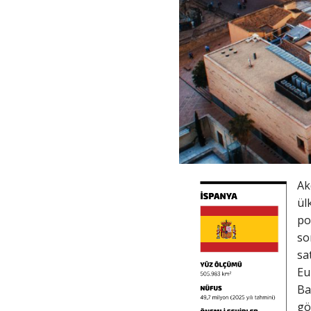
Ak
ül
po
so
sa
Eu
Ba
gö