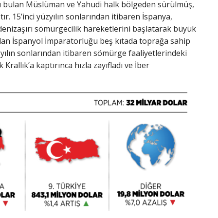
u bulan Müslüman ve Yahudi halk bölgeden sürülmüş,
r. 15’inci yüzyılın sonlarından itibaren İspanya,
 denizaşırı sömürgecilik hareketlerini başlatarak büyük
an İspanyol İmparatorluğu beş kıtada toprağa sahip
zyılın sonlarından itibaren sömürge faaliyetlerindeki
allık’a kaptırınca hızla zayıfladı ve İber