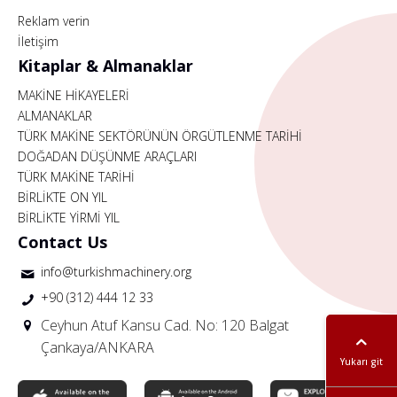
Reklam verin
İletişim
Kitaplar & Almanaklar
MAKİNE HİKAYELERİ
ALMANAKLAR
TÜRK MAKİNE SEKTÖRÜNÜN ÖRGÜTLENME TARİHİ
DOĞADAN DÜŞÜNME ARAÇLARI
TÜRK MAKİNE TARİHİ
BİRLİKTE ON YIL
BİRLİKTE YİRMİ YIL
Contact Us
info@turkishmachinery.org
+90 (312) 444 12 33
Ceyhun Atuf Kansu Cad. No: 120 Balgat
Çankaya/ANKARA
Yukarı git