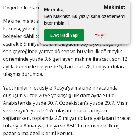
Makinist
Değerli okurlarımız,
M
e
r
h
a
b
a
,
B
e
n
M
a
k
i
n
i
s
t
.
B
u
y
a
z
ı
y
ı
s
a
n
a
ö
z
e
t
l
e
m
e
m
i
Makine imalat sanayisinin ocak-nisan dönemi ihracat
i
s
t
e
r
m
i
s
i
n
?
|
karnesi, yılın ilk dört ayı sonunda Türkiye’nin serbest
Hayır!.
Evet Hadi Yap!
bölgeler dâhil toplam makine ihracatının 1 milyon tonu
aşarak 8,9 milyar dolara ulaştığını söylüyor. Geçen yılın
son çeyreğinde yataya dönen ve bu yılın ilk dört aylık
döneminde yüzde 3,6 gerileyen makine ihracatı, son 12
aylık dönemde ise yüzde 5,4 artarak 28,1 milyar dolara
ulaşmış durumda.
Yaptırımların etkisiyle Rusya’ya makine ihracatında
düşüşün yüzde 20’ye yaklaştığı ilk dört ayda Suudi
Arabistan’da yüzde 30,7, Özbekistan’a yüzde 29,7, Mısır
ve Cezayir’e yüzde 15’e ulaşan ihracat artışları
sağlanırken, toplamda 2,5 milyar dolara yaklaşan ihracat
tutarıyla Almanya, Rusya ve ABD bu dönemde ilk üç
pazar olma özelliklerini korudu.