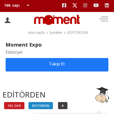
Ana sayfa
İçerikler
EDİTÖRDEN
Moment Expo
Editöryel
Takip Et
EDİTÖRDEN
192. SAYI
EDİTÖRDEN
#