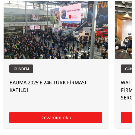
GÜNDEM
GÜN
BAUMA 2025’E 246 TÜRK FİRMASI
WATRE
KATILDI
FİRMA
SERGİ
Devamını oku