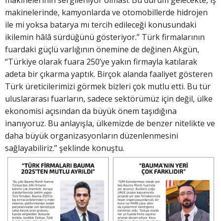
makinelerinin sergileniyor olması. Bu durum gelecekte, iş
makinelerinde, kamyonlarda ve otomobillerde hidrojen
ile mi yoksa batarya mı tercih edileceği konusundaki
ikilemin hâlâ sürdüğünü gösteriyor.” Türk firmalarının
fuardaki güçlü varlığının önemine de değinen Akgün,
“Türkiye olarak fuara 250’ye yakın firmayla katılarak
adeta bir çıkarma yaptık. Birçok alanda faaliyet gösteren
Türk üreticilerimizi görmek bizleri çok mutlu etti. Bu tür
uluslararası fuarların, sadece sektörümüz için değil, ülke
ekonomisi açısından da büyük önem taşıdığına
inanıyoruz. Bu anlayışla, ülkemizde de benzer nitelikte ve
daha büyük organizasyonların düzenlenmesini
sağlayabiliriz.” şeklinde konuştu.