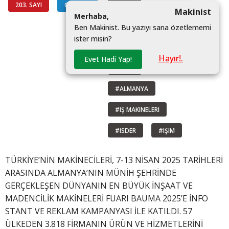
203. SAYI
GÜNDEM
#MAIB
Makinist
M
e
r
h
a
b
a
,
#TÜRKIYENIN MAKINECILERI
B
e
n
M
a
k
i
n
i
s
t
.
B
u
y
a
z
ı
y
ı
s
a
n
a
ö
z
e
t
l
e
m
e
m
i
i
s
t
e
r
m
i
s
i
n
?
|
#BAUMA
Hayır!.
Evet Hadi Yap!
#FUAR
#ALMANYA
#IŞ MAKINELERI
#ISDER
#IŞIM
TÜRKİYE’NİN MAKİNECİLERİ, 7-13 NİSAN 2025 TARİHLERİ
ARASINDA ALMANYA’NIN MÜNİH ŞEHRİNDE
GERÇEKLEŞEN DÜNYANIN EN BÜYÜK İNŞAAT VE
MADENCİLİK MAKİNELERİ FUARI BAUMA 2025’E İNFO
STANT VE REKLAM KAMPANYASI İLE KATILDI. 57
ÜLKEDEN 3.818 FİRMANIN ÜRÜN VE HİZMETLERİNİ