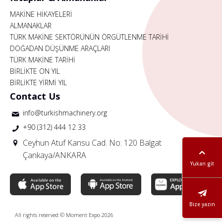
MAKİNE HİKAYELERİ
ALMANAKLAR
TÜRK MAKİNE SEKTÖRÜNÜN ÖRGÜTLENME TARİHİ
DOĞADAN DÜŞÜNME ARAÇLARI
TÜRK MAKİNE TARİHİ
BİRLİKTE ON YIL
BİRLİKTE YİRMİ YIL
Contact Us
info@turkishmachinery.org
+90 (312) 444 12 33
Ceyhun Atuf Kansu Cad. No: 120 Balgat
Çankaya/ANKARA
Yukarı git
Bize yazın
All rights reserved © Moment Expo 2026