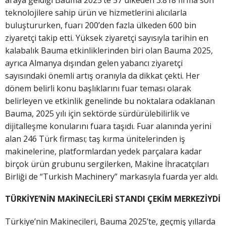
araya geldiği Bauma 2025’te 57 ülkeden 3.818 firma son
teknolojilere sahip ürün ve hizmetlerini alıcılarla
buluştururken, fuarı 200’den fazla ülkeden 600 bin
ziyaretçi takip etti. Yüksek ziyaretçi sayısıyla tarihin en
kalabalık Bauma etkinliklerinden biri olan Bauma 2025,
ayrıca Almanya dışından gelen yabancı ziyaretçi
sayısındaki önemli artış oranıyla da dikkat çekti. Her
dönem belirli konu başlıklarını fuar teması olarak
belirleyen ve etkinlik genelinde bu noktalara odaklanan
Bauma, 2025 yılı için sektörde sürdürülebilirlik ve
dijitalleşme konularını fuara taşıdı. Fuar alanında yerini
alan 246 Türk firması; taş kırma ünitelerinden iş
makinelerine, platformlardan yedek parçalara kadar
birçok ürün grubunu sergilerken, Makine İhracatçıları
Birliği de “Turkish Machinery” markasıyla fuarda yer aldı.
TÜRKİYE’NİN MAKİNECİLERİ STANDI ÇEKİM MERKEZİYDİ
Türkiye’nin Makinecileri, Bauma 2025’te, geçmiş yıllarda