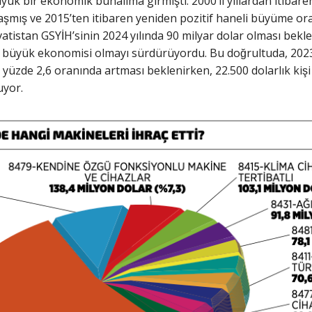
büyük bir ekonomik bunalıma girmişti. 2000’li yıllardan itibar
̧mış ve 2015’ten itibaren yeniden pozitif haneli büyüme oran
atistan GSYİH’sinin 2024 yılında 90 milyar dolar olması bekle
i büyük ekonomisi olmayı sürdürüyordu. Bu doğrultuda, 202
a yüzde 2,6 oranında artması beklenirken, 22.500 dolarlık kişi 
ruyor.