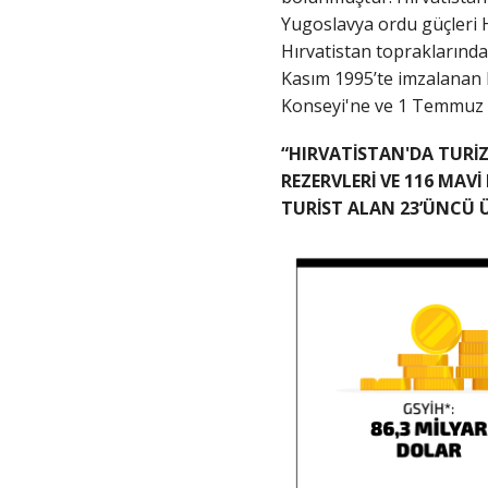
Yugoslavya ordu güçleri Hı
Hırvatistan topraklarında 
Kasım 1995’te imzalanan Er
Konseyi'ne ve 1 Temmuz 201
“HIRVATİSTAN'DA TURİZM
REZERVLERİ VE 116 MAVI
TURİST ALAN 23’ÜNCÜ ÜL