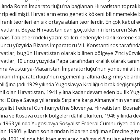
yılında Roma İmparatorluğu'na bağlanan Hırvatistan toprakla
hrip edilmişti. Hırvatların etno genetik kökeni bilinmemekle bi
 İranlı teorileri en sık ortaya atılan teorilerdir. En çok kabul
rvatların, Beyaz Hırvatistan'dan göçtüklerini ileri süren Slav t
nais Tabletleri'ndeki yazım stilleri nedeniyle İranlı kökene s
’uncu yüzyılda Bizans İmparatoru VII. Konstantinos tarafınd
rvatlar, bugün Hırvatistan olarak bilinen bölgeye 7’nci yüzyıld
rvatlar, 10’uncu yüzyılda Papa tarafından krallık olarak tanın
nra Avusturya-Macaristan İmparatorluğu'nun yönetimi altı
manlı İmparatorluğu'nun egemenliği altına da girmiş ve a
llığına (adı 1929 yılında Yugoslavya Krallığı olarak değişmiş
hil olan Hırvatistan, 1941 yılına kadar devam eden bu ilk Yug
kinci Dünya Savaşı yıllarında Sırplara karşı Almanya’nın yanı
syalist Federal Cumhuriyeti’ne Slovenya, Hırvatistan, Bosn
ina ve Kosova özerk bölgeleri dâhil olurken, 1946 yılında de
arak 1963 yılında Yugoslavya Sosyalist Federal Cumhuriyeti adını
n 1980’li yılların sonlarından itibaren dağılma sürecine gi
a 1991 yılında birlikten ayrılarak bağımsızlığını ilan etmişti