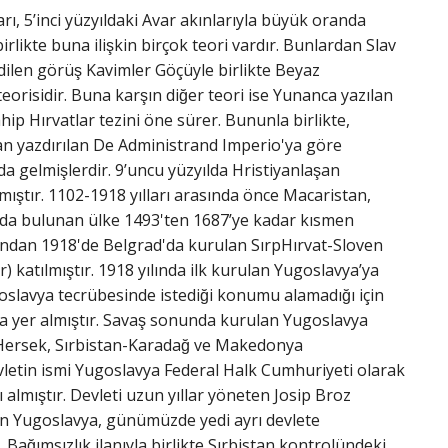
rı, 5’inci yüzyıldaki Avar akınlarıyla büyük oranda
rlikte buna ilişkin birçok teori vardır. Bunlardan Slav
 edilen görüş Kavimler Göçüyle birlikte Beyaz
eorisidir. Buna karşın diğer teori ise Yunanca yazılan
ahip Hırvatlar tezini öne sürer. Bununla birlikte,
an yazdırılan De Administrand
Imperio'ya göre
a gelmişlerdir. 9’uncu yüzyılda Hristiyanlaşan
mıştır. 1102-1918 yılları arasında önce Macaristan,
nda bulunan ülke 1493'ten 1687’ye kadar kısmen
rdından 1918'de Belgrad'da kurulan SırpHırvat-Sloven
tir) katılmıştır. 1918 yılında ilk kurulan Yugoslavya’ya
oslavya tecrübesinde istediği konumu alamadığı için
nda yer almıştır. Savaş sonunda kurulan Yugoslavya
aHersek, Sırbistan-Karadağ ve Makedonya
vletin ismi Yugoslavya Federal Halk Cumhuriyeti olarak
 almıştır. Devleti uzun yıllar yöneten Josip Broz
ren Yugoslavya, günümüzde yedi ayrı devlete
r. Bağımsızlık ilanıyla birlikte Sırbistan kontrolündeki