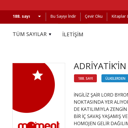
Bu Sayıyı İndir
Çevir Oku
Kitaplar
TÜM SAYILAR
İLETİŞİM
ADRİYATİK’İN
188. SAYI
ÜLKELERDEN
İNGİLİZ ŞAİR LORD BYRO
NOKTASINDA YER ALIYO
DE KATILIMIYLA ZENGİN
BİR İÇ SAVAŞ YAŞAMIŞ 
HOMOJEN GELİR DAĞILIM