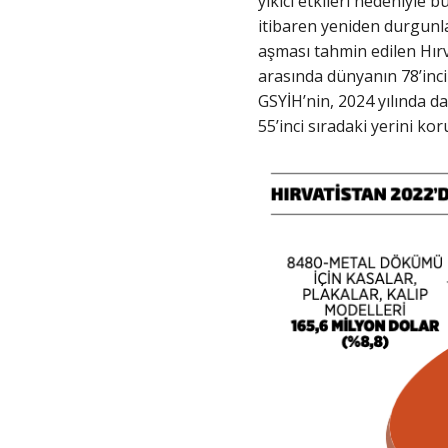
yıkıcı etkileri nedeniyle 
itibaren yeniden durgunlas
aşması tahmin edilen Hırv
arasında dünyanın 78’inc
GSYİH’nin, 2024 yılında d
55’inci sıradaki yerini ko