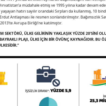
rvatistan’a müdahale etmiş ve 1995 yılına kadar devam edecek
yaşayan hatırı sayılır orandaki Sırpları da kullanmış, 10 bind
dut Antlaşması ile resmen sonlandırılmıştır. Bağımsızlık S
3’te Avrupa Birliği’ne katılmıştır.
 SEKTÖRÜ, ÜLKE GELİRİNİN YAKLAŞIK YÜZDE 20'SİNİ OLU
̇ BAYRAKLI PLAJI, ÜLKE İÇİN BİR ÖVÜNÇ KAYNAĞIDIR. BU
KESİDİR.”