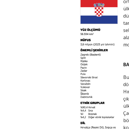
or
ül
dü
ta
se
al
mo
BA
Bu
dö
Hı
çı
ül
Ça
bö
ko