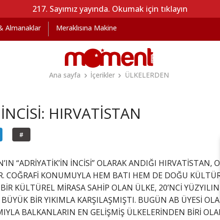
217. Sayımız yayında. Okumak için tıklayın
 & Almanaklar
Meraklısına Makine
Ana sayfa
İçerikler
ÜLKELERDEN
 İNCİSİ: HIRVATİSTAN
#
N’IN “ADRİYATİK’İN İNCİSİ” OLARAK ANDIĞI HIRVATİSTAN,
R. COĞRAFİ KONUMUYLA HEM BATI HEM DE DOĞU KÜLTÜRL
 BİR KÜLTÜREL MİRASA SAHİP OLAN ÜLKE, 20’NCİ YÜZYIL
VE BÜYÜK BİR YIKIMLA KARŞILAŞMIŞTI. BUGÜN AB ÜYESİ O
IYLA BALKANLARIN EN GELİŞMİŞ ÜLKELERİNDEN BİRİ OLAR