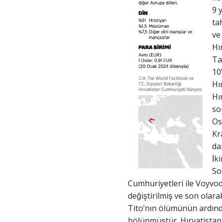
9 
ta
ve
Hı
Ta
10
Hı
Hı
so
Os
Kra
da
İ
So
Cumhuriyetleri ile Voyvod
değiştirilmiş ve son ol
Tito’nın ölümünün ardında
bölünmüştür. Hırvatistan d