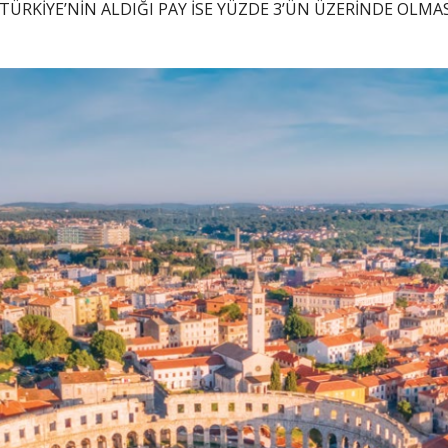
TÜRKİYE’NİN ALDIĞI PAY İSE YÜZDE 3’ÜN ÜZERİNDE OL