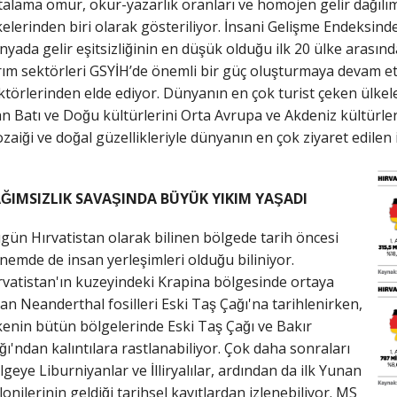
talama ömür, okur-yazarlık oranları ve homojen gelir dağılı
kelerinden biri olarak gösteriliyor. İnsani Gelişme Endeksinde
nyada gelir eşitsizliğinin en düşük olduğu ilk 20 ülke aras
rım sektörleri GSYİH’de önemli bir güç oluşturmaya devam e
ktörlerinden elde ediyor. Dünyanın en çok turist çeken ülkele
an Batı ve Doğu kültürlerini Orta Avrupa ve Akdeniz kültürle
zaiği ve doğal güzellikleriyle dünyanın en çok ziyaret edilen
ĞIMSIZLIK SAVAŞINDA BÜYÜK YIKIM YAŞADI
gün Hırvatistan olarak bilinen bölgede tarih öncesi
nemde de insan yerleşimleri olduğu biliniyor.
rvatistan'ın kuzeyindeki Krapina bölgesinde ortaya
kan Neanderthal fosilleri Eski Taş Çağı'na tarihlenirken,
kenin bütün bölgelerinde Eski Taş Çağı ve Bakır
ğı'ndan kalıntılara rastlanabiliyor. Çok daha sonraları
lgeye Liburniyanlar ve İlliryalılar, ardından da ilk Yunan
lonilerinin geldiği tarihsel kayıtlardan izlenebiliyor. MS