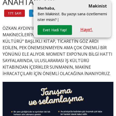
ANAHTARLARI
Makinist
M
e
r
h
a
b
a
,
177. SAYI
BİLGİ HATTI
#
B
e
n
M
a
k
i
n
i
s
t
.
B
u
y
a
z
ı
y
ı
s
a
n
a
ö
z
e
t
l
e
m
e
m
i
i
s
t
e
r
m
i
s
i
n
?
|
ÖZKAN AYDIN’IN HAZIRLADIĞI VE TÜRKİYE’NİN
Hayır!.
Evet Hadi Yap!
MAKİNECİLERİ’NİN YAYIMLADIĞI “ULUSLARARASI İŞ
KÜLTÜRÜ” BAŞLIKLI KİTAP, TİCARETİN GÖZ ARDI
EDİLEN, PEK ÖNEMSENMEYEN AMA ÇOK ÖNEMLİ BİR
YÖNÜNÜ ELE ALIYOR. MOMENT EXPO’NUN BİLGİ HATTI
SAYFALARINDA, ULUSLARARASI İŞ KÜLTÜRÜ
KİTABINDAN İÇERİKLER SUNMANIN, MAKİNE
İHRACATÇILARI İÇİN ÖNEMLİ OLACAĞINA İNANIYORUZ.