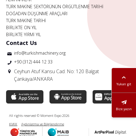
TÜRK MAKİNE SEKTÖRÜNÜN ÖRGÜTLENME TARİHİ
DOĞADAN DÜŞÜNME ARAÇLARI
TÜRK MAKİNE TARİHİ
BİRLİKTE ON YIL
BİRLİKTE YİRMİ YIL
Contact Us
info@turkishmachinery.org
+90 (312) 444 12 33
Ceyhun Atuf Kansu Cad. No: 120 Balgat
Çankaya/ANKARA
Yukarı git
Bize yazın
All rights reserved © Moment Expo 2026
KVKK
Aydınlatma ve Bilgilendirme