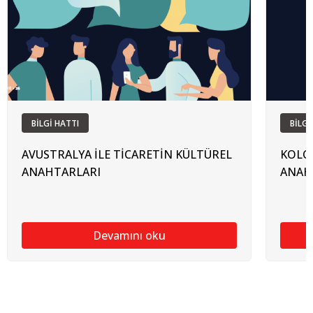
BİLGİ HATTI
BİLGİ
AVUSTRALYA İLE TİCARETİN KÜLTÜREL
KOLOM
ANAHTARLARI
ANAH
Devamını oku