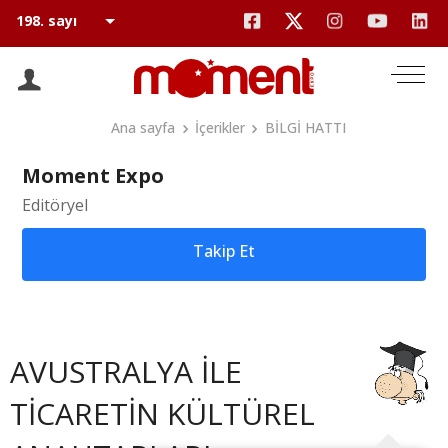
Ana sayfa
İçerikler
BİLGİ HATTI
Moment Expo
Editöryel
Takip Et
AVUSTRALYA İLE
TİCARETİN KÜLTÜREL