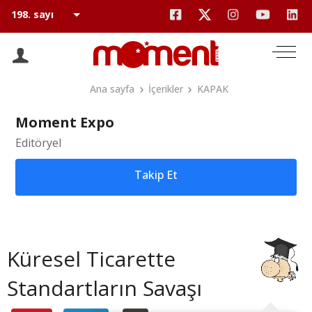
Ana sayfa
İçerikler
KAPAK
Moment Expo
Editöryel
Takip Et
Küresel Ticarette
Standartların Savaşı