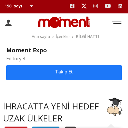
Ana sayfa
İçerikler
BİLGİ HATTI
Moment Expo
Editöryel
Takip Et
İHRACATTA YENİ HEDEF
UZAK ÜLKELER