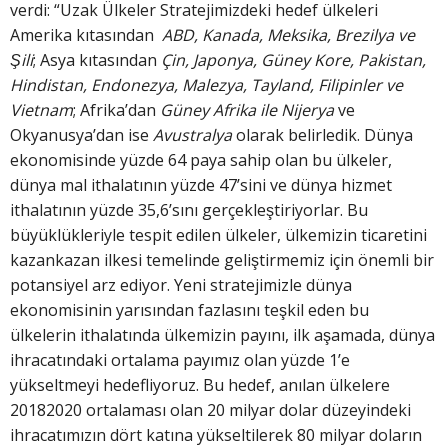
verdi: “Uzak Ülkeler Stratejimizdeki hedef ülkeleri
Amerika kıtasından
ABD, Kanada, Meksika, Brezilya ve
Şili
; Asya kıtasından
Çin, Japonya, Güney Kore, Pakistan,
Hindistan, Endonezya, Malezya, Tayland, Filipinler ve
Vietnam
; Afrika’dan
Güney Afrika ile Nijerya
ve
Okyanusya’dan ise
Avustralya
olarak belirledik. Dünya
ekonomisinde yüzde 64 paya sahip olan bu ülkeler,
dünya mal ithalatının yüzde 47’sini ve dünya hizmet
ithalatının yüzde 35,6’sını gerçekleştiriyorlar. Bu
büyüklükleriyle tespit edilen ülkeler, ülkemizin ticaretini
kazankazan ilkesi temelinde geliştirmemiz için önemli bir
potansiyel arz ediyor. Yeni stratejimizle dünya
ekonomisinin yarısından fazlasını teşkil eden bu
ülkelerin ithalatında ülkemizin payını, ilk aşamada, dünya
ihracatındaki ortalama payımız olan yüzde 1’e
yükseltmeyi hedefliyoruz. Bu hedef, anılan ülkelere
20182020 ortalaması olan 20 milyar dolar düzeyindeki
ihracatımızın dört katına yükseltilerek 80 milyar doların