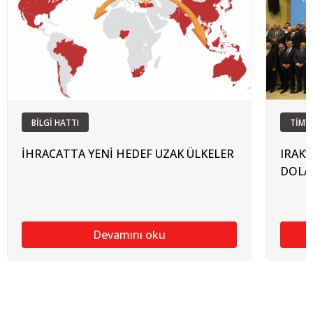
BİLGİ HATTI
TİM'
İHRACATTA YENİ HEDEF UZAK ÜLKELER
IRAK’
DOLA
Devamını oku