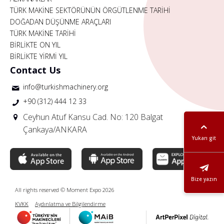
TÜRK MAKİNE SEKTÖRÜNÜN ÖRGÜTLENME TARİHİ
DOĞADAN DÜŞÜNME ARAÇLARI
TÜRK MAKİNE TARİHİ
BİRLİKTE ON YIL
BİRLİKTE YİRMİ YIL
Contact Us
info@turkishmachinery.org
+90 (312) 444 12 33
Ceyhun Atuf Kansu Cad. No: 120 Balgat
Çankaya/ANKARA
Yukarı git
Bize yazın
All rights reserved © Moment Expo 2026
KVKK
Aydınlatma ve Bilgilendirme