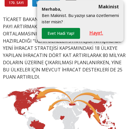
170. SAYI
BİLGİ HATTI
#
Makinist
M
e
r
h
a
b
a
,
B
e
n
M
a
k
i
n
i
s
t
.
B
u
y
a
z
ı
y
ı
s
a
n
a
ö
z
e
t
l
e
m
e
m
i
TİCARET BAKANLIĞI, KÜRESEL TİCARETTEN ALINAN
i
s
t
e
r
m
i
s
i
n
?
|
PAYI ARTIRMAK VE İHRACAT MENZİLİNİ DÜNYA
Hayır!.
Evet Hadi Yap!
ORTALAMASININ ÜZERİNDE ÇIKARMAK İÇİN
HAZIRLADIĞI “UZAK ÜLKELER STRATEJİSİ”Nİ AÇIKLADI.
YENİ İHRACAT STRATEJİSİ KAPSAMINDAKİ 18 ÜLKEYE
YAPILAN İHRACATIN DÖRT KAT ARTIRILARAK 80 MİLYAR
DOLARIN ÜZERİNE ÇIKARILMASI PLANLANIRKEN, YİNE
BU ÜLKELER İÇİN MEVCUT İHRACAT DESTEKLERİ DE 25
PUAN ARTIRILDI.