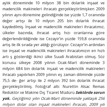
aylık döneminde 10 milyon 38 bin dolarlık inşaat ve
madencilik makineleri ihracatı gerçekleştirilmişken 2009
yılının aynı dönemine gelindiğinde ise yüzde 1,7 oranında
değer artışı ile 10 milyon 205 bin dolarlık ihracat
kaydedilmiş. İnşaat ve madencilik makineleri ihracatımız,
ülkeler bazında, ihracat artış hızı oranlarına göre
değerlendirildiğinde ise Cezayir’in yüzde 159,8 oranında
artış ile ilk sırada yer aldığı görülüyor. Cezayir’in ardından
ise inşaat ve madencilik makineleri ihracatımızın en hızlı
artı ş gösterdiği ikinci ülke Suudi Arabistan olmuş. Söz
konusu ülkeye 2008 yılının Ocak-Mart döneminde 3
milyon 684 bin dolarlık inşaat ve madencilik makineleri
ihracatı yapılırken 2009 yılının eş zaman diliminde yüzde
75,5 de- ğer artışı ile 2 milyon 392 bin dolarlık ihracat
gerçekleştirilmiş. Fotoğraf altı: Nurettin Alsac Remas
Redüktör ve Makine Dış Ticaret Müdürü
Sektörde sorun
yok.
Geçtiğimiz yılın Ocak-Mart döneminde
yaklaşık 256
milyon
dolar olan inşaat makineleri ihracatı,
2009 yılı