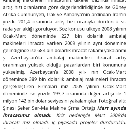
Ambalaj makineleri ihracatımız ülkeler bazında ihracat
artış hızı oranlarına göre değerlendirildiğinde ise Güney
Afrika Cumhuriyeti, Irak ve Almanya’nın ardından İran’ın
yüzde 201,4 oranında artış hızı oranıyla dördüncü sı-
rada yer aldığı görülüyor. Söz konusu ülkeye 2008 yılının
Ocak-Mart döneminde 227 bin dolarlık ambalaj
makineleri ihracatı varken 2009 yılının aynı dönemine
gelindiğinde ise 684 bin dolarlık ihracat rakamı yakalanmı
ş. Azerbaycan’da ambalaj makineleri ihracat artış
oranımızın yüksek olduğu pazarlardan biri konumuna
yükselmiş. Azerbaycan’a 2008 yılı- nın Ocak-Mart
döneminde 389 bin dolarlık ambalaj makineleri ihracatı
gerçekleştiren Firmaları mız 2009 yılının Ocak-Mart
döneminde ise yüzde 193,7 oranında değer artışı ile 1
milyon 142 bin dolar seviyesini yakalamışlar. Fotoğraf altı:
Şinasi Şeker Ser-Ma Makine Şrma Ortağı
Mart ayında
ihracatımız
olmadı.
Kriz nedeniyle Mart 2009’da
ihracatı
mız olmadı. İç piyasada
projeler durduruldu.