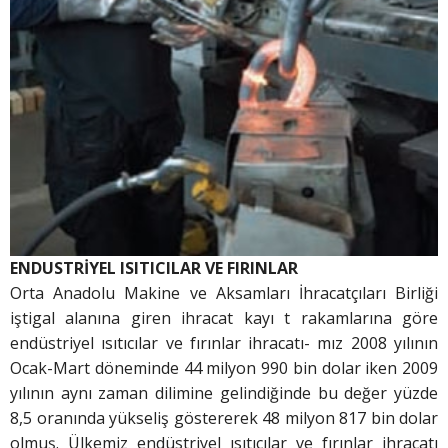
ENDUSTRİYEL ISITICILAR VE FIRINLAR
Orta Anadolu Makine ve Aksamları İhracatçıları Birliği
iştigal alanına giren ihracat kayı t rakamlarına göre
endüstriyel ısıtıcılar ve fırınlar ihracatı- mız 2008 yılının
Ocak-Mart döneminde 44 milyon 990 bin dolar iken 2009
yılının aynı zaman dilimine gelindiğinde bu değer yüzde
8,5 oranında yükseliş göstererek 48 milyon 817 bin dolar
olmuş. Ülkemiz endüstriyel ısıtıcılar ve fırınlar ihracatı