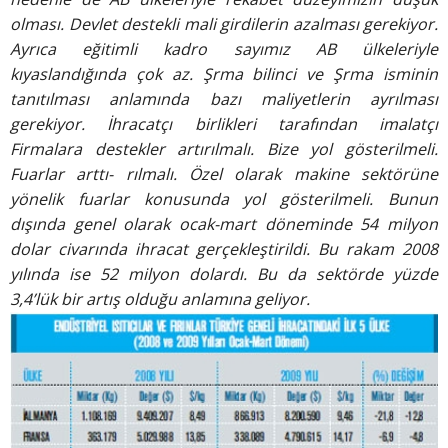
olması.
Devlet destekli mali girdilerin
azalması gerekiyor.
Ayrıca eğitimli
kadro sayımız AB ülkeleriyle
kıyaslandığında çok az. Şrma
bilinci ve Şrma isminin
tanıtılması
anlamında bazı maliyetlerin
ayrılması
gerekiyor. İhracatçı
birlikleri tarafından imalatçı
Firmalara
destekler artırılmalı. Bize
yol gösterilmeli.
Fuarlar arttı-
rılmalı. Özel olarak makine sektörüne
yönelik fuarlar konusunda
yol gösterilmeli.
Bunun
dışında genel olarak
ocak-mart döneminde 54 milyon
dolar civarında ihracat gerçekleştirildi.
Bu rakam 2008
yılında
ise 52 milyon dolardı. Bu da
sektörde yüzde
3,4’lük bir artış
olduğu anlamına geliyor.