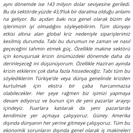
aynı dönemde
ise 143 milyon dolar seviyesine
geriledi.
Bu da sektörde yüzde 43,9’luk bir daralma olduğu anlamı
na geliyor. Bu açıdan bakı
nca genel olarak bizim de
işlerimizin
iyi olmadığını söyleyebilirim.
Tüm dünyayı
etkisi altına
alan global kriz nedeniyle siparişlerimiz
kesilmiş durumda. Tabi
bu durumun ne zaman ve
nasıl
geçeceğini tahmin etmek
güç. Özellikle makine sektörü
için konuşursak krizin önümüzdeki
dönemde daha da
derinleşeceğ
ini düşünüyorum. Özellikle
Haziran ayında
krizin etkilerini
çok daha fazla hissedeceğiz. Tabi
tüm bu
söylediklerim Türkiye’de
veya dünya genelinde krizden
kurtulmak için ekstra bir çaba
harcanmazsa
olabilecekler.
Her şeye rağmen biz işimizi yapmaya
devam ediyoruz ve bunun
için de yeni pazarlar arayışı
içindeyiz. Fuarlara katılarak da
yeni pazarlarda
kendimize yer
açmaya çalışıyoruz. Güney Amerika
dışında dünyanın her yerine
gitmeye çalışıyoruz. Tüm bu
ekonomik sorunların dışında genel
olarak iş makineleri