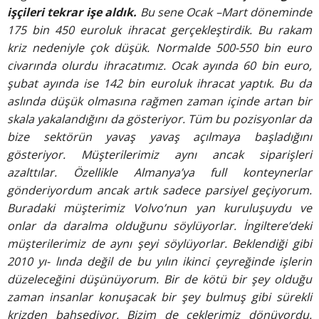
işçileri tekrar
işe aldık.
Bu sene Ocak –Mart döneminde
175 bin 450 euroluk ihracat gerçekleştirdik.
Bu rakam
kriz nedeniyle
çok düşük. Normalde
500-550 bin euro
civarında
olurdu ihracatımız. Ocak ayında
60 bin euro,
şubat ayında ise
142 bin euroluk ihracat yaptık.
Bu da
aslında düşük olmasına
rağmen zaman içinde artan bir
skala yakalandığını da gösteriyor.
Tüm bu pozisyonlar da
bize
sektörün yavaş yavaş açılmaya
başladığını
gösteriyor. Müşterilerimiz
aynı ancak siparişleri
azalttılar. Özellikle Almanya’ya
full konteynerlar
gönderiyordum
ancak artık sadece parsiyel geçiyorum.
Buradaki müşterimiz
Volvo’nun yan kuruluşuydu ve
onlar da daralma olduğunu
söylüyorlar. İngiltere’deki
müşterilerimiz
de aynı şeyi söylüyorlar.
Beklendiği gibi
2010 yı-
lında değil de bu yılın ikinci
çeyreğinde işlerin
düzeleceğini
düşünüyorum. Bir de kötü bir
şey olduğu
zaman insanlar
konuşacak bir şey bulmuş gibi
sürekli
krizden bahsediyor. Bizim
de çeklerimiz dönüyordu.