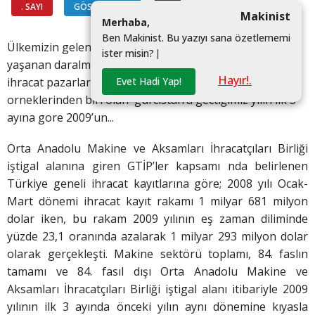
. SAYI
GÖSTERGELER
#
Makinist
M
e
r
h
a
b
a
,
B
e
n
M
a
k
i
n
i
s
t
.
B
u
y
a
z
ı
y
ı
s
a
n
a
ö
z
e
t
l
e
m
e
m
i
Ülkemizin geleneksel makine ihracat pazarlarında
i
s
t
e
r
m
i
s
i
n
?
|
yaşanan daralmaya karşı makine ureticilerimiz yeni
Hayır!.
Evet Hadi Yap!
ihracat pazarlarına acılıyor. bunların en son
orneklerinden biri olan gurcistan’a gectiğimiz yılın ilk 3
ayına gore 2009’un...
Orta Anadolu Makine ve Aksamları İhracatçıları Birliği
iştigal alanına giren GTİP’ler kapsamı nda belirlenen
Türkiye geneli ihracat kayıtlarına göre; 2008 yılı Ocak-
Mart dönemi ihracat kayıt rakamı 1 milyar 681 milyon
dolar iken, bu rakam 2009 yılının eş zaman diliminde
yüzde 23,1 oranında azalarak 1 milyar 293 milyon dolar
olarak gerçekleşti. Makine sektörü toplamı, 84. faslın
tamamı ve 84. fasıl dışı Orta Anadolu Makine ve
Aksamları İhracatçıları Birliği iştigal alanı itibariyle 2009
yılının ilk 3 ayında önceki yılın aynı dönemine kıyasla