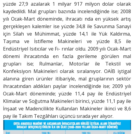
yüzde 27,9 azalarak 1 milyar 917 milyon dolar olarak
kaydedildi. Mal grupları bazında incelendiğinde ise; 2008
yılı Ocak-Mart döneminde, ihracatı nda en yüksek artış
gerçekleşen kalemler ise yüzde 34,8 ile Savunma Sanayi
için Silah ve Mühimmat, yüzde 14,1 ile Yük Kaldırma,
Taşıma ve İstifleme Makineleri ve yüzde 8,5 ile
Endüstriyel Isıtıcılar ve Fı- rınlar oldu. 2009 yılı Ocak-Mart
dönemi ihracatında en fazla gerileme görülen mal
grupları ise; Rulmanlar, Motorlar ile Tekstil ve
Konfeksiyon Makineleri olarak sıralanıyor. OAİB iştigal
alanına giren ürünler itibariyle, mal gruplarının sektör
ihracatından aldıkları paylar incelendiğinde ise; 2009 yılı
Ocak-Mart döneminde; yüzde 11,4 pay ile Endüstriyel
Klimalar ve Soğutma Makineleri birinci, yüzde 11,1 pay ile
İnşaat ve Madencilikte Kullanılan Makineler ikinci ve 8,6
pay ile Takım Tezgâhları üçüncü sırada yer alıyor.