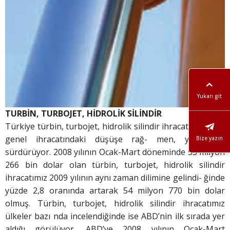
Yukarı git
TURBİN, TURBOJET, HİDROLİK SİLİNDİR
Türkiye türbin, turbojet, hidrolik silindir ihracatı, Türkiye
genel ihracatındaki düşüşe rağ- men, yükselişini
Bize yazın
sürdürüyor. 2008 yılının Ocak-Mart döneminde 53 milyon
266 bin dolar olan türbin, turbojet, hidrolik silindir
ihracatımız 2009 yılının aynı zaman dilimine gelindi- ğinde
yüzde 2,8 oranında artarak 54 milyon 770 bin dolar
olmuş. Türbin, turbojet, hidrolik silindir ihracatımız
ülkeler bazı nda incelendiğinde ise ABD’nin ilk sırada yer
aldığı görülüyor. ABD’ye 2008 yılının Ocak-Mart