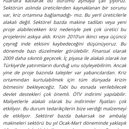
Fuarlara
katılarak bu durumu aşmaya çalı
şıyoruz.
Sektörün aslında üreticilerden
kaynaklanan bir sorunu
var, kriz ortamına bağlamadığı-
mız. Bu yerli üreticilerle
alakalı
değil. Sektörel bazda makine tadilatı
veya yeni
proje alabilecekken
kriz nedeniyle pek çok üretici
bu
projelerini askıya aldı. Krizin
2010’un ikinci veya üçüncü
çeyreğ
inde etkisini kaybedeceğini
düşünüyoruz. Bu
dönemde bazı
düzelmeler görülebilir. Finansal
olarak
2009 daha sıkıntılı geçecek.
İç piyasa ile alakalı olarak
ise
Türkiye’de yatırımların durduğ
unu söyleyebilirim. Ancak
yine
de proje bazında talepler var
yabancılardan. Kriz
ortamından
kurtulabilmek için tüm dünyada
krizin
bitmesini bekleyeceğiz. Tabi
bu esnada verilebilecek
devlet
destekleri çok önemli. ÖTV indirimi
yapılabilir.
Maliyetlerle alakalı
olarak bu indirimler fiyatları çok
etkiliyor. Bu durum tedarikçilerin
bize verdiği malzemeyi
de etkiliyor.
Sektörel bazda bakarsak ise
ambalaj
makineleri sektörü bu yıl
Ocak-Mart döneminde yaklaşık