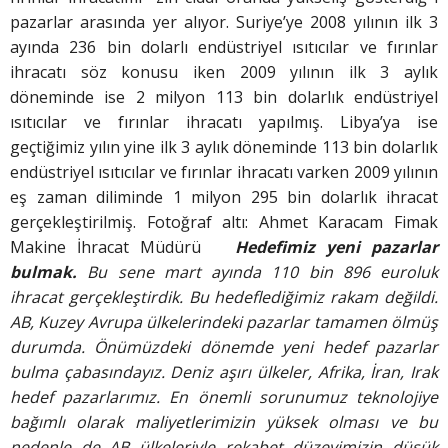
pazarlar arasında yer alıyor. Suriye’ye 2008 yılının ilk 3
ayında 236 bin dolarlı endüstriyel ısıtıcılar ve fırınlar
ihracatı söz konusu iken 2009 yılının ilk 3 aylık
döneminde ise 2 milyon 113 bin dolarlık endüstriyel
ısıtıcılar ve fırınlar ihracatı yapılmış. Libya’ya ise
geçtiğimiz yılın yine ilk 3 aylık döneminde 113 bin dolarlık
endüstriyel ısıtıcılar ve fırınlar ihracatı varken 2009 yılının
eş zaman diliminde 1 milyon 295 bin dolarlık ihracat
gerçekleştirilmiş. Fotoğraf altı: Ahmet Karacam Fimak
Makine İhracat Müdürü
Hedefimiz yeni
pazarlar
bulmak.
Bu sene mart ayında 110 bin
896 euroluk
ihracat gerçekleştirdik.
Bu hedeflediğimiz rakam
değildi.
AB, Kuzey Avrupa ülkelerindeki
pazarlar tamamen ölmüş
durumda. Önümüzdeki dönemde
yeni hedef pazarlar
bulma
çabasındayız. Deniz aşırı
ülkeler, Afrika, İran, Irak
hedef
pazarlarımız. En önemli sorunumuz
teknolojiye
bağımlı olarak
maliyetlerimizin yüksek olması
ve bu
nedenle de AB ülkeleriyle
rekabet düzeyimizin düşük