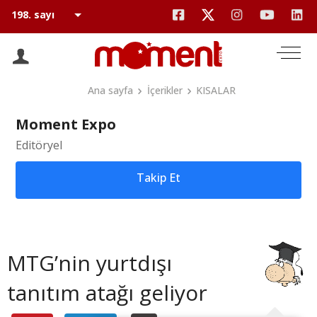
Ana sayfa
İçerikler
KISALAR
Moment Expo
Editöryel
Takip Et
MTG’nin yurtdışı
tanıtım atağı geliyor