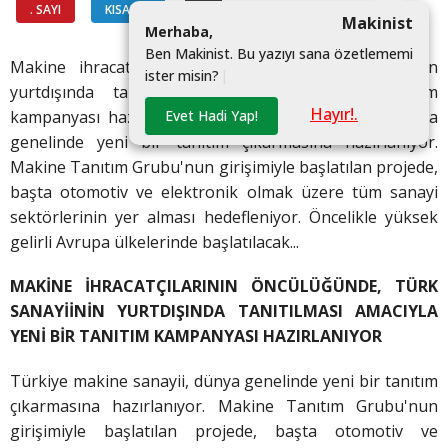
. SAYI
KISALAR
#
Makinist
M
e
r
h
a
b
a
,
B
e
n
M
a
k
i
n
i
s
t
.
B
u
y
a
z
ı
y
ı
s
a
n
a
ö
z
e
t
l
e
m
e
m
i
Makine ihracatçılarının öncülüğünde, türk sanayiinin
i
s
t
e
r
m
i
s
i
n
?
|
yurtdışında tanıtılması amacıyla yeni bir tanıtım
Hayır!.
Evet Hadi Yap!
kampanyası hazırlanıyor.Türkiye makine sanayii, dünya
genelinde yeni bir tanıtım çıkarmasına hazırlanıyor.
Makine Tanıtım Grubu'nun girişimiyle başlatılan projede,
başta otomotiv ve elektronik olmak üzere tüm sanayi
sektörlerinin yer alması hedefleniyor. Öncelikle yüksek
gelirli Avrupa ülkelerinde başlatılacak...
MAKİNE İHRACATÇILARININ ÖNCÜLÜĞÜNDE, TÜRK
SANAYİİNİN YURTDIŞINDA TANITILMASI AMACIYLA
YENİ BİR TANITIM KAMPANYASI HAZIRLANIYOR
Türkiye makine sanayii, dünya genelinde yeni bir tanıtım
çıkarmasına hazırlanıyor. Makine Tanıtım Grubu'nun
girişimiyle başlatılan projede, başta otomotiv ve