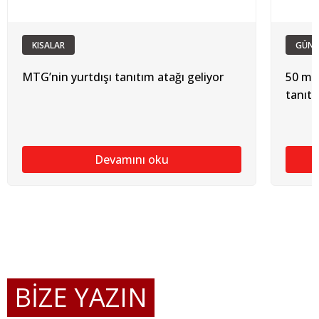
KISALAR
GÜN
MTG’nin yurtdışı tanıtım atağı geliyor
50 mil
tanıtı
Devamını oku
BİZE YAZIN