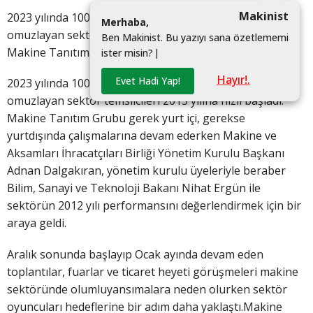
Makinist
2023 yılında 100 milyar dolar makine ihracatı hedefini
M
e
r
h
a
b
a
,
omuzlayan sektör temsilcileri 2013 yılına hızlı başladı.
B
e
n
M
a
k
i
n
i
s
t
.
B
u
y
a
z
ı
y
ı
s
a
n
a
ö
z
e
t
l
e
m
e
m
i
Makine Tanıtım...
i
s
t
e
r
m
i
s
i
n
?
|
Hayır!.
Evet Hadi Yap!
2023 yılında 100 milyar dolar makine ihracatı hedefini
omuzlayan sektör temsilcileri 2013 yılına hızlı başladı.
Makine Tanıtım Grubu gerek yurt içi, gerekse
yurtdışında çalışmalarına devam ederken Makine ve
Aksamları İhracatçıları Birliği Yönetim Kurulu Başkanı
Adnan Dalgakıran, yönetim kurulu üyeleriyle beraber
Bilim, Sanayi ve Teknoloji Bakanı Nihat Ergün ile
sektörün 2012 yılı performansını değerlendirmek için bir
araya geldi.
Aralık sonunda başlayıp Ocak ayında devam eden
toplantılar, fuarlar ve ticaret heyeti görüşmeleri makine
sektöründe olumluyansımalara neden olurken sektör
oyuncuları hedeflerine bir adım daha yaklaştı.Makine