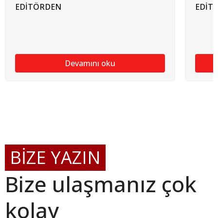
EDİTÖRDEN
EDİT
Devamını oku
BİZE YAZIN
Bize ulaşmanız çok
kolay