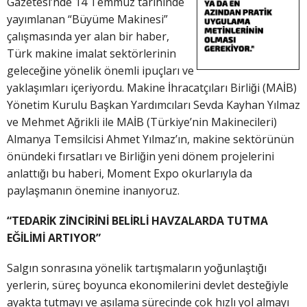
Gazetesi’nde 14 Temmuz tarihinde
yayımlanan “Büyüme Makinesi”
çalışmasında yer alan bir haber,
Türk makine imalat sektörlerinin
geleceğine yönelik önemli ipuçları ve
yaklaşımları içeriyordu. Makine İhracatçıları Birliği (MAİB)
Yönetim Kurulu Başkan Yardımcıları Sevda Kayhan Yılmaz
ve Mehmet Ağrikli ile MAİB (Türkiye’nin Makinecileri)
Almanya Temsilcisi Ahmet Yılmaz’ın, makine sektörünün
önündeki fırsatları ve Birliğin yeni dönem projelerini
anlattığı bu haberi, Moment Expo okurlarıyla da
paylaşmanın önemine inanıyoruz.
“TEDARİK ZİNCİRİNİ BELİRLİ HAVZALARDA TUTMA
EĞİLİMİ ARTIYOR”
Salgın sonrasına yönelik tartışmaların yoğunlaştığı
yerlerin, süreç boyunca ekonomilerini devlet desteğiyle
ayakta tutmayı ve aşılama sürecinde çok hızlı yol almayı