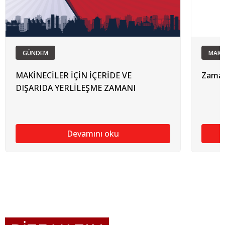
GÜNDEM
MAKİ
MAKİNECİLER İÇİN İÇERİDE VE
Zamanı
DIŞARIDA YERLİLEŞME ZAMANI
Devamını oku