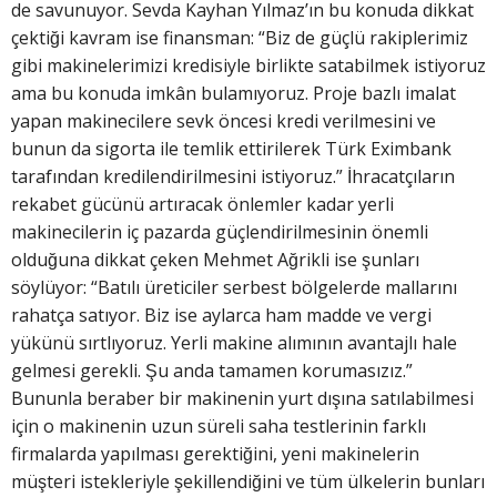
de savunuyor. Sevda Kayhan Yılmaz’ın bu konuda dikkat
çektiği kavram ise finansman: “Biz de güçlü rakiplerimiz
gibi makinelerimizi kredisiyle birlikte satabilmek istiyoruz
ama bu konuda imkân bulamıyoruz. Proje bazlı imalat
yapan makinecilere sevk öncesi kredi verilmesini ve
bunun da sigorta ile temlik ettirilerek Türk Eximbank
tarafından kredilendirilmesini istiyoruz.” İhracatçıların
rekabet gücünü artıracak önlemler kadar yerli
makinecilerin iç pazarda güçlendirilmesinin önemli
olduğuna dikkat çeken Mehmet Ağrikli ise şunları
söylüyor: “Batılı üreticiler serbest bölgelerde mallarını
rahatça satıyor. Biz ise aylarca ham madde ve vergi
yükünü sırtlıyoruz. Yerli makine alımının avantajlı hale
gelmesi gerekli. Şu anda tamamen korumasızız.”
Bununla beraber bir makinenin yurt dışına satılabilmesi
için o makinenin uzun süreli saha testlerinin farklı
firmalarda yapılması gerektiğini, yeni makinelerin
müşteri istekleriyle şekillendiğini ve tüm ülkelerin bunları