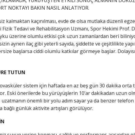
ÇIKLAMADA, YÜRÜYÜŞTEN ETKİLİ SONUÇ ALMANIN DOKUZ
ÖRT NOKTAYI BAKIN NASIL ANLATIYOR.
iz kalmaktan kaçınılması, evde de olsa mutlaka düzenli egze
Fizik Tedavi ve Rehabilitasyon Uzmanı, Spor Hekimi Prof. Dr.
yku üzerine olumlu etkisi çok uzun zamanlardan beri biliniyor
izin aynen ilaç gibi yeterli sayıda, şiddette ve çeşitlilikte ya
ersize başlarsa ciddi olumlu katkılar görmeye başlar. Dolayı
ÜRE TUTUN
ovasküler sistem için haftada en az beş gün 30 dakika orta t
or. Eski önerilerde bu yürüyüşlerin 10’ar dakikadan uzun ol
eri uzatmanın önemli bir yolu adım sayar ya da benzer telefo
ğlı günlük aktivite artışları görülüyor.
İN
̆iniz suyun yerine konması, sağlık ve performans açısından 