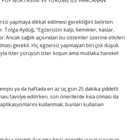
 PÜF NOKTASINI VE YÜRÜME İLE HARCANAN
rsiz yapmaya dikkat edilmesi gerektiğini belirten
 Tolga Aydoğ, “Egzersizin kalp, kemikler, kaslar,
. Ancak sağlık açısından bu sistemler üzerine etkileri
pılması gerekli. Hiç egzersiz yapmayan biri çok düşük
sıyla ister yürüyün ister koşun ama mutlaka hareket
empo ya da haftada en az üç gün 25 dakika şiddetli
ması tavsiye edilirken, son önerilerde kısa olması da
n aplikasyonlarını kullanmak; bunları kullanan
oldukça önemli. Susama hissi genelde vücut suyunun