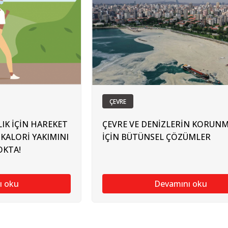
ÇEVRE
IK İÇİN HAREKET
ÇEVRE VE DENİZLERİN KORUNM
KALORİ YAKIMINI
İÇİN BÜTÜNSEL ÇÖZÜMLER
OKTA!
ı oku
Devamını oku