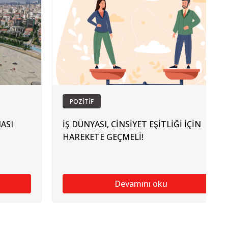
POZİTİF
ASI
İŞ DÜNYASI, CİNSİYET EŞİTLİĞİ İÇİN
HAREKETE GEÇMELİ!
Devamını oku