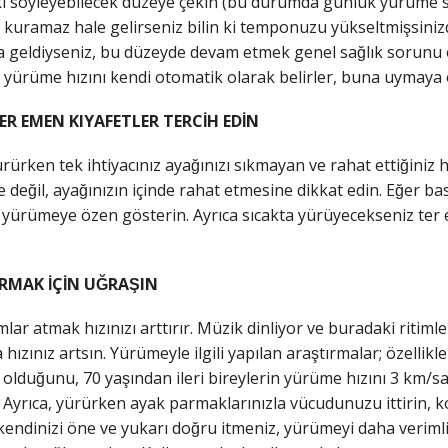
kı söyleyebilecek düzeye çekin (bu durumda günlük yürüme
 kuramaz hale gelirseniz bilin ki temponuzu yükseltmişsinizdi
a geldiyseniz, bu düzeyde devam etmek genel sağlık sorunu
t yürüme hızını kendi otomatik olarak belirler, buna uymaya o
ER EMEN KIYAFETLER TERCİH EDİN
̈rürken tek ihtiyacınız ayağınızı sıkmayan ve rahat ettiğiniz h
e değil, ayağınızın içinde rahat etmesine dikkat edin. Eğer b
yürümeye özen gösterin. Ayrıca sıcakta yürüyecekseniz te
MAK İÇİN UĞRAŞIN
mlar atmak hızınızı arttırır. Müzik dinliyor ve buradaki ritimle 
hızınız artsın. Yürümeyle ilgili yapılan araştırmalar; özellikl
ili olduğunu, 70 yaşından ileri bireylerin yürüme hızını 3 km/
Ayrıca, yürürken ayak parmaklarınızla vücudunuzu ittirin, kolla
endinizi öne ve yukarı doğru itmeniz, yürümeyi daha verimli 