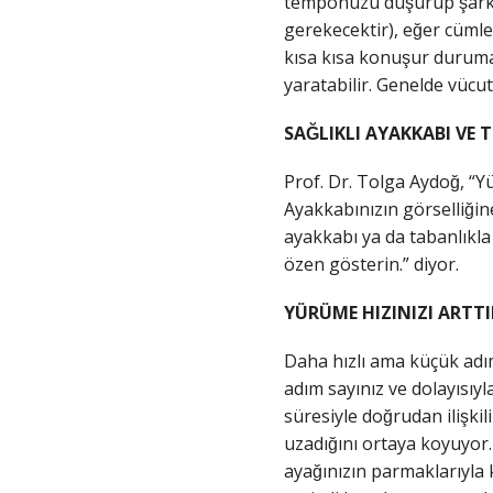
temponuzu düşürüp şar
gerekecektir), eğer cümle
kısa kısa konuşur durum
yaratabilir. Genelde vücu
SAĞLIKLI AYAKKABI VE T
Prof. Dr. Tolga Aydoğ, “Yu
Ayakkabınızın görselliğin
ayakkabı ya da tabanlıkla 
özen gösterin.” diyor.
YÜRÜME HIZINIZI ARTTIR
Daha hızlı ama küçük adı
adım sayınız ve dolayısıyla 
süresiyle doğrudan ilişk
uzadığını ortaya koyuyor. 
ayağınızın parmaklarıyla k