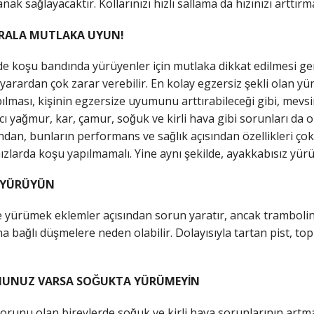
k sağlayacaktır. Kollarınızı hızlı sallama da hızınızı arttırma
URALA MUTLAKA UYUN!
e koşu bandında yürüyenler için mutlaka dikkat edilmesi ger
ardan çok zarar verebilir. En kolay egzersiz şekli olan yür
apılması, kişinin egzersize uyumunu arttırabileceği gibi, mevsi
ı yağmur, kar, çamur, soğuk ve kirli hava gibi sorunları da or
dan, bunların performans ve sağlık açısından özellikleri çok
zlarda koşu yapılmamalı. Yine aynı şekilde, ayakkabısız yürü
ÜRÜYÜN
yürümek eklemler açısından sorun yaratır, ancak trambolin 
bağlı düşmelere neden olabilir. Dolayısıyla tartan pist, top
NUNUZ VARSA SOĞUKTA YÜRÜMEYİN
r sorunu olan bireylerde soğuk ve kirli hava sorunlarının art