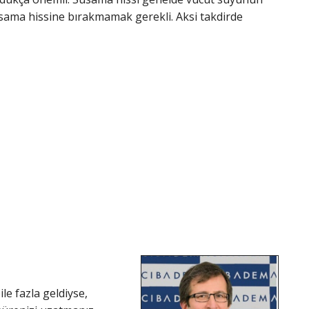
i susama hissine bırakmamak gerekli. Aksi takdirde
ile fazla geldiyse,