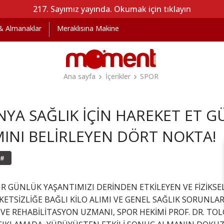
217. Sayımız yayında. Okumak için tıklayın
 & Almanaklar
Meraklısına Makine
Ana sayfa
İçerikler
SPOR
NYA SAĞLIK İÇİN HAREKET ET 
MINI BELİRLEYEN DÖRT NOKTA!
#
DIR GÜNLÜK YAŞANTIMIZI DERİNDEN ETKİLEYEN VE FİZİKSE
ETSİZLİĞE BAĞLI KİLO ALIMI VE GENEL SAĞLIK SORUNLAR
İ VE REHABİLİTASYON UZMANI, SPOR HEKİMİ PROF. DR. T