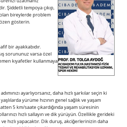
 sürenizi uzatmanız
r. Şiddetli tempoya çıkıp,
 olan bireylerde problem
̈zen gösterin.
afif bir ayakkabıdır.
asış sorununuz varsa özel
r emen kıyafetler kullanmaya
adımınızı ayarlıyorsanız, daha hızlı şarkılar seçin ki
e yaşlılarda yürüme hızının genel sağlık ve yaşam
saatten 5 km/saate çıkardığında yaşam süresinin
rınızı hızlı sallayın ve dik yürüyün. Özellikle gerideki
ve hızlı yapacaktır. Dik duruş, akciğerlerinizin daha