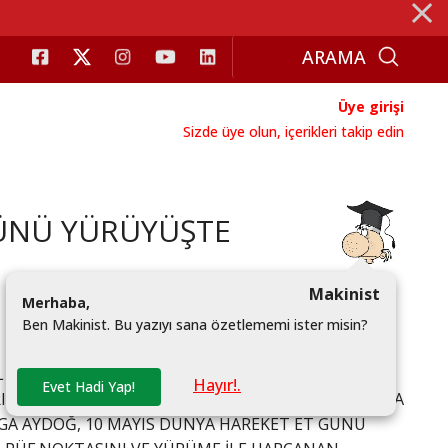
⨯
Üye girişi
Sizde üye olun, içerikleri takip edin
GÜNÜ YÜRÜYÜŞTE
Makinist
M
e
r
h
a
b
a
,
B
e
n
M
a
k
i
n
i
s
t
.
B
u
y
a
z
ı
y
ı
s
a
n
a
ö
z
e
t
l
e
m
e
m
i
i
s
t
e
r
m
i
s
i
n
?
|
L AKTİVİTELERİMİZİ BÜYÜK ÖLÇÜDE KESİNTİYE
Hayır!.
Evet Hadi Yap!
I İÇİN YÜKSEK RİSK OLUŞTURUYOR. ACIBADEM FULYA
OLGA AYDOĞ, 10 MAYIS DÜNYA HAREKET ET GÜNÜ