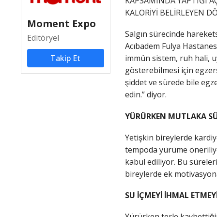
KAPSAMINDA YAPTIĞI A
KALORİYİ BELİRLEYEN D
Moment Expo
Salgın sürecinde harekets
Editöryel
Acıbadem Fulya Hastanesi 
Takip Et
immün sistem, ruh hali, u
gösterebilmesi için egzers
şiddet ve sürede bile egz
edin.” diyor.
YÜRÜRKEN MUTLAKA S
Yetişkin bireylerde kardiy
tempoda yürüme öneriliy
kabul ediliyor. Bu sürel
bireylerde ek motivasyona ba
SU İÇMEYİ İHMAL ETMEY
Yürürken terle kaybettig