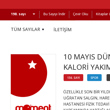
Bu Sayıyı İndir
Çevir Oku
Kitaplar
TÜM SAYILAR
İLETİŞİM
10 MAYIS DÜ
KALORİ YAKI
156. SAYI
SPOR
ÖZELLİKLE SON BİR YIL
UĞRATAN SALGIN, HAREK
HASTANESİ FİZİK TEDAV