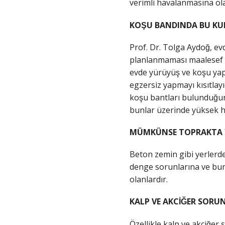
verimli havalanmasına olana
KOŞU BANDINDA BU K
Prof. Dr. Tolga Aydoğ, evd
planlanmaması maalesef yar
evde yürüyüş ve koşu y
egzersiz yapmayı kısıtlayıc
koşu bantları bulunduğun
bunlar üzerinde yüksek hı
MÜMKÜNSE TOPRAKTA Y
Beton zemin gibi yerlerde 
denge sorunlarına ve buna 
olanlardır.
KALP VE AKCİĞER SORU
Özellikle kalp ve akciğe