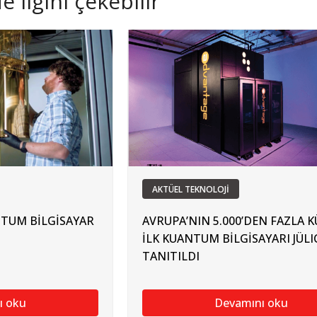
 ilgini çekebilir
AKTÜEL TEKNOLOJİ
TUM BİLGİSAYAR
AVRUPA’NIN 5.000’DEN FAZLA K
İLK KUANTUM BİLGİSAYARI JÜLI
TANITILDI
ı oku
Devamını oku