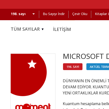
Bu Sayıyı İndir
Çevir Oku
Kitaplar
TÜM SAYILAR
İLETİŞİM
MICROSOFT 
196. SAYI
AKTÜEL TEKN
DÜNYANIN EN ÖNEMLİ T
DEVAM EDİYOR. KUANTU
YENİ ORTAKLIKLAR KURD
Kuantum hesaplama bellek