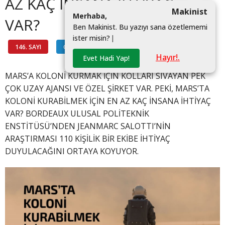
AZ KAÇ İNSANA İHTİYAÇ
Makinist
M
e
r
h
a
b
a
,
VAR?
B
e
n
M
a
k
i
n
i
s
t
.
B
u
y
a
z
ı
y
ı
s
a
n
a
ö
z
e
t
l
e
m
e
m
i
i
s
t
e
r
m
i
s
i
n
?
|
146. SAYI
GENÇ MOMENT
#
Hayır!.
Evet Hadi Yap!
MARS’A KOLONİ KURMAK İÇİN KOLLARI SIVAYAN PEK
ÇOK UZAY AJANSI VE ÖZEL ŞİRKET VAR. PEKİ, MARS’TA
KOLONİ KURABİLMEK İÇİN EN AZ KAÇ İNSANA İHTİYAÇ
VAR? BORDEAUX ULUSAL POLİTEKNİK
ENSTİTÜSÜ’NDEN JEANMARC SALOTTI’NİN
ARAŞTIRMASI 110 KİŞİLİK BİR EKİBE İHTİYAÇ
DUYULACAĞINI ORTAYA KOYUYOR.