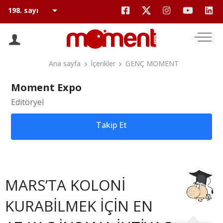
Ana sayfa
İçerikler
GENÇ MOMENT
Moment Expo
Editöryel
Takip Et
MARS’TA KOLONİ
KURABİLMEK İÇİN EN