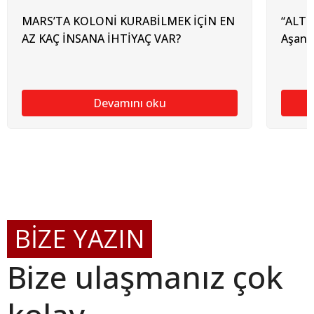
MARS’TA KOLONİ KURABİLMEK İÇİN EN
“ALTIN
AZ KAÇ İNSANA İHTİYAÇ VAR?
Aşan 
Devamını oku
BİZE YAZIN
Bize ulaşmanız çok