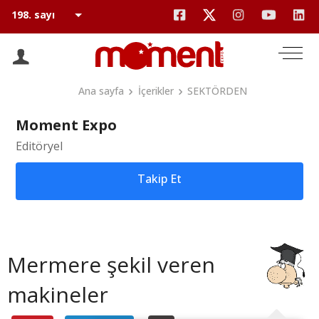
Ana sayfa
İçerikler
SEKTÖRDEN
Moment Expo
Editöryel
Takip Et
Mermere şekil veren
makineler