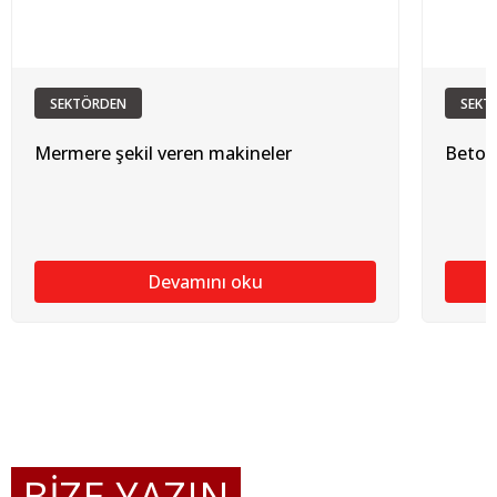
SEKTÖRDEN
SEKT
Mermere şekil veren makineler
Betona
Devamını oku
BİZE YAZIN