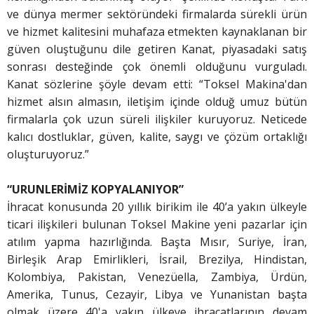
ve dünya mermer sektöründeki firmalarda sürekli ürün
ve hizmet kalitesini muhafaza etmekten kaynaklanan bir
güven oluştuğunu dile getiren Kanat, piyasadaki satış
sonrası desteğinde çok önemli olduğunu vurguladı.
Kanat sözlerine şöyle devam etti: “Toksel Makina'dan
hizmet alsın almasın, iletişim içinde olduğ umuz bütün
firmalarla çok uzun süreli ilişkiler kuruyoruz. Neticede
kalıcı dostluklar, güven, kalite, saygı ve çözüm ortaklığı
oluşturuyoruz.”
“URUNLERİMİZ KOPYALANIYOR”
İhracat konusunda 20 yıllık birikim ile 40’a yakın ülkeyle
ticari ilişkileri bulunan Toksel Makine yeni pazarlar için
atılım yapma hazırlığında. Başta Mısır, Suriye, İran,
Birleşik Arap Emirlikleri, İsrail, Brezilya, Hindistan,
Kolombiya, Pakistan, Venezüella, Zambiya, Ürdün,
Amerika, Tunus, Cezayir, Libya ve Yunanistan başta
olmak üzere 40'a yakın ülkeye ihracatlarının devam