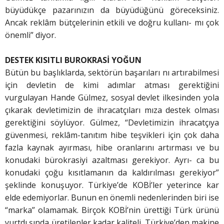
büyüdükçe pazarınızın da büyüdüğünü göreceksiniz.
Ancak reklâm bütçelerinin etkili ve doğru kullanı- mı çok
önemli” diyor.
DESTEK KISITLI BUROKRASİ YOĞUN
Bütün bu başlıklarda, sektörün başarıları nı artırabilmesi
için devletin de kimi adımlar atması gerektiğini
vurgulayan Hande Gülmez, sosyal devlet ilkesinden yola
çıkarak devletimizin de ihracatçıları mıza destek olması
gerektiğini söylüyor. Gülmez, “Devletimizin ihracatçıya
güvenmesi, reklâm-tanıtım hibe teşvikleri için çok daha
fazla kaynak ayırması, hibe oranlarını artırması ve bu
konudaki bürokrasiyi azaltması gerekiyor. Ayrı- ca bu
konudaki çoğu kısıtlamanın da kaldırılması gerekiyor”
şeklinde konuşuyor. Türkiye’de KOBİ’ler yeterince kar
elde edemiyorlar. Bunun en önemli nedenlerinden biri ise
“marka” olamamak. Birçok KOBİ’nin ürettiği Türk ürünü
yurtdı şında üretilenler kadar kaliteli. Türkiye’den makine