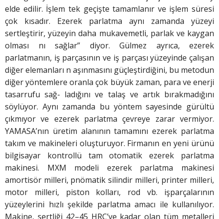
elde edilir. İşlem tek geçişte tamamlanır ve işlem süresi
çok kısadır. Ezerek parlatma aynı zamanda yüzeyi
sertleştirir, yüzeyin daha mukavemetli, parlak ve kaygan
olması nı sağlar” diyor. Gülmez ayrıca, ezerek
parlatmanın, iş parçasının ve iş parçası yüzeyinde çalışan
diğer elemanları n aşınmasını güçleştirdiğini, bu metodun
diğer yöntemlere oranla çok büyük zaman, para ve enerji
tasarrufu sağ- ladığını ve talaş ve artık bırakmadığını
söylüyor. Aynı zamanda bu yöntem sayesinde gürültü
çıkmıyor ve ezerek parlatma çevreye zarar vermiyor.
YAMASA’nın üretim alanının tamamını ezerek parlatma
takım ve makineleri oluşturuyor. Firmanın en yeni ürünü
bilgisayar kontrollü tam otomatik ezerek parlatma
makinesi. MXM modeli ezerek parlatma makinesi
amortisör milleri, pnömatik silindir milleri, printer milleri,
motor milleri, piston kolları, rod vb. işparçalarının
yüzeylerini hızlı şekilde parlatma amacı ile kullanılıyor.
Makine, sertliği 42–45 HRC’ye kadar olan tüm metalleri