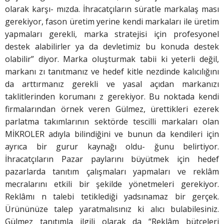
olarak karşı- mızda. İhracatçıların süratle markalaş ması
gerekiyor, fason üretim yerine kendi markaları ile üretim
yapmaları gerekli, marka stratejisi için profesyonel
destek alabilirler ya da devletimiz bu konuda destek
olabilir” diyor. Marka oluşturmak tabii ki yeterli değil,
markanı zı tanıtmanız ve hedef kitle nezdinde kalıcılığını
da arttırmanız gerekli ve yasal açıdan markanızı
taklitlerinden korumanı z gerekiyor. Bu noktada kendi
firmalarından örnek veren Gülmez, ürettikleri ezerek
parlatma takımlarının sektörde tescilli markaları olan
MİKROLER adıyla bilindiğini ve bunun da kendileri için
ayrıca bir gurur kaynağı oldu- ğunu belirtiyor.
İhracatçıların Pazar paylarını büyütmek için hedef
pazarlarda tanıtım çalışmaları yapmaları ve reklâm
mecralarını etkili bir şekilde yönetmeleri gerekiyor.
Reklâmı n talebi tetiklediği yadsınamaz bir gerçek.
Ürününüze talep yaratmalısınız ki alıcı bulabilesiniz.
Gülmez tanıtımla ilgili olarak da “Reklâm bütçeleri