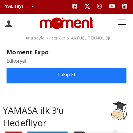
Ana sayfa
İçerikler
AKTÜEL TEKNOLOJİ
Moment Expo
Editöryel
Takip Et
YAMASA ilk 3’u
Hedefliyor