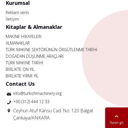
Kurumsal
Reklam verin
İletişim
Kitaplar & Almanaklar
MAKİNE HİKAYELERİ
ALMANAKLAR
TÜRK MAKİNE SEKTÖRÜNÜN ÖRGÜTLENME TARİHİ
DOĞADAN DÜŞÜNME ARAÇLARI
TÜRK MAKİNE TARİHİ
BİRLİKTE ON YIL
BİRLİKTE YİRMİ YIL
Contact Us
info@turkishmachinery.org
+90 (312) 444 12 33
Ceyhun Atuf Kansu Cad. No: 120 Balgat
Çankaya/ANKARA
Yukarı git