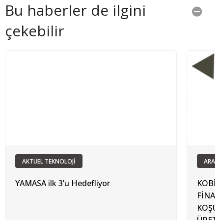
Bu haberler de ilgini
çekebilir
AKTÜEL TEKNOLOJİ
ARAŞ
YAMASA ilk 3’u Hedefliyor
KOBİ’
FİNA
KOŞUL