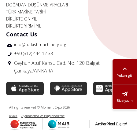
DOĞADAN DÜŞÜNME ARAÇLARI
TÜRK MAKİNE TARİHİ
BİRLİKTE ON YIL
BİRLİKTE YİRMİ YIL
Contact Us
info@turkishmachinery.org
+90 (312) 444 12 33
Ceyhun Atuf Kansu Cad. No: 120 Balgat
Çankaya/ANKARA
Yukarı git
Bize yazın
All rights reserved © Moment Expo 2026
KVKK
Aydınlatma ve Bilgilendirme