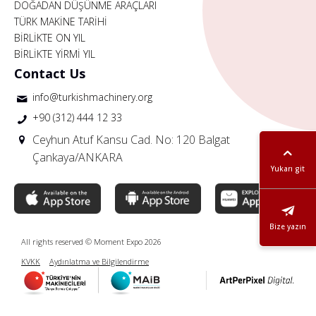
DOĞADAN DÜŞÜNME ARAÇLARI
TÜRK MAKİNE TARİHİ
BİRLİKTE ON YIL
BİRLİKTE YİRMİ YIL
Contact Us
info@turkishmachinery.org
+90 (312) 444 12 33
Ceyhun Atuf Kansu Cad. No: 120 Balgat
Çankaya/ANKARA
Yukarı git
Bize yazın
All rights reserved © Moment Expo 2026
KVKK
Aydınlatma ve Bilgilendirme