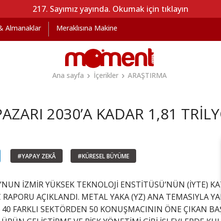
217. Sayımız yayında. Okumak için tıklayın
 & Almanaklar
Meraklısına Makine
Ana sayfa
İçerikler
ARAŞTIRMA
PAZARI 2030’A KADAR 1,81 TRİ
#YAPAY ZEKÂ
#KÜRESEL BÜYÜME
NUN İZMİR YÜKSEK TEKNOLOJİ ENSTİTÜSÜ’NÜN (İYTE) KATK
Ç RAPORU AÇIKLANDI. METAL YAKA (YZ) ANA TEMASIYLA Y
 40 FARKLI SEKTÖRDEN 50 KONUŞMACININ ÖNE ÇIKAN BAŞL