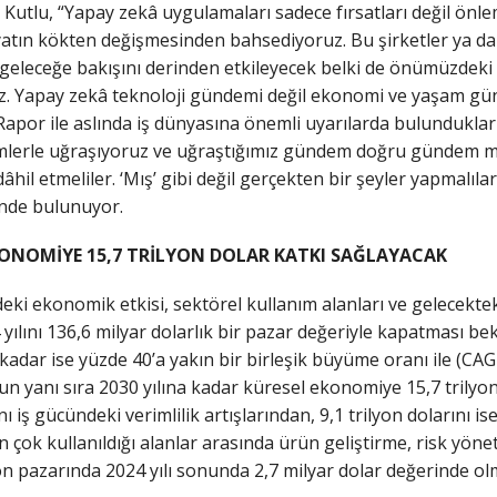
Kutlu, “Yapay zekâ uygulamaları sadece fırsatları değil önlem
tın kökten değişmesinden bahsediyoruz. Bu şirketler ya da y
ve geleceğe bakışını derinden etkileyecek belki de önümüzde
Yapay zekâ teknoloji gündemi değil ekonomi ve yaşam günde
Rapor ile aslında iş dünyasına önemli uyarılarda bulundukların
mlerle uğraşıyoruz ve uğraştığımız gündem doğru gündem mi
âhil etmeliler. ‘Mış’ gibi değil gerçekten bir şeyler yapmalıl
inde bulunuyor.
KONOMİYE 15,7 TRİLYON DOLAR KATKI SAĞLAYACAK
i ekonomik etkisi, sektörel kullanım alanları ve gelecekte
yılını 136,6 milyar dolarlık bir pazar değeriyle kapatması be
 kadar ise yüzde 40’a yakın bir birleşik büyüme oranı ile (CA
n yanı sıra 2030 yılına kadar küresel ekonomiye 15,7 trilyo
nı iş gücündeki verimlilik artışlarından, 9,1 trilyon dolarını i
ok kullanıldığı alanlar arasında ürün geliştirme, risk yöneti
 pazarında 2024 yılı sonunda 2,7 milyar dolar değerinde ol