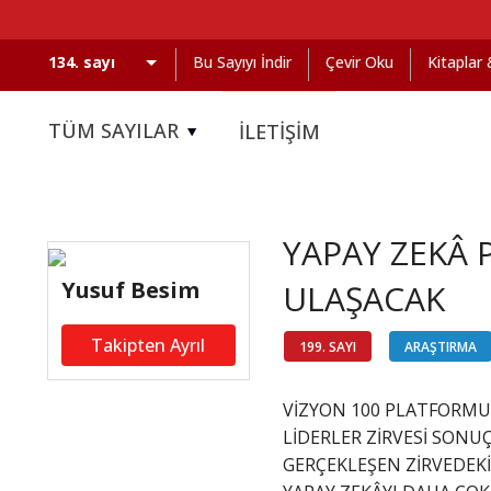
Bu Sayıyı İndir
Çevir Oku
Kitaplar
TÜM SAYILAR
İLETİŞİM
YAPAY ZEKÂ 
Yusuf Besim
ULAŞACAK
Takipten Ayrıl
199. SAYI
ARAŞTIRMA
VİZYON 100 PLATFORMU’
LİDERLER ZİRVESİ SONU
GERÇEKLEŞEN ZİRVEDEKİ