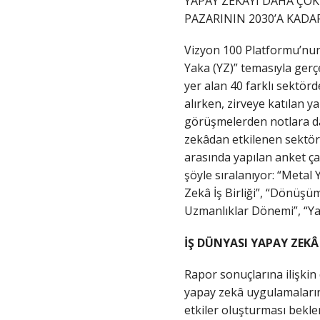
YAPAY ZEKÂYI DAHA ÇOK 
PAZARININ 2030’A KADA
Vizyon 100 Platformu’nun 
Yaka (YZ)” temasıyla gerçe
yer alan 40 farklı sektör
alırken, zirveye katılan 
görüşmelerden notlara da 
zekâdan etkilenen sektörl
arasında yapılan anket çal
şöyle sıralanıyor: “Metal
Zekâ İş Birliği”, “Dönüşüm v
Uzmanlıklar Dönemi”, “Ya
İŞ DÜNYASI YAPAY ZEKÂ İ
Rapor sonuçlarına ilişki
yapay zekâ uygulamaların
etkiler oluşturması beklen