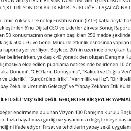
ÜRÜN GELİŞTİRME VE RİSK YÖNETİMİ GİBİ İŞLEVLERDE KUL
R 1,81 TRİLYON DOLARLIK BİR BÜYÜKLÜĞE ULAŞACAĞINA D
İzmir Yüksek Teknoloji Enstitüsü’nün (İYTE) katkılarıyla hazı
kleştirilen 6’ncı Dijital CEO ve Liderler Zirvesi Sonuç Raporu
den 50 konuşmacının öne çıkan başlıkları 250 madde şeklinde
yaklaşık 500 CEO ve Genel Müdürle etkinlik esnasında yapılan 
raporda yer veriliyor. Böylece, 20’nin üzerinde öne çıkan b
er belirlenirken, yaklaşık 40 yöneticiden oluşan Danışma Ku
ışmasıyla elde edilen puanlama neticesinde belirlenen 10 önce
 Yaka Dönemi”, “CEO’ların Dönüşümü”, “Kaliteli ve Doğru Veri
e Liderlik”, “Sürdürülebilirlik”, “Verimlilik ve Hız”, “Birlikteli
pay Zekâ ile Üretimin Geleceği” ve “Yapay Zekânın Etik Kull
LE İLGİLİ ‘MIŞ’ GİBİ DEĞİL GERÇEKTEN BİR ŞEYLER YAPMAL
n değerlendirmeme bulunan Vizyon 100 Danışma Kurulu Başka
ın hızla hayatımıza girdiği ve yaşamımızı değiştirmeye başl
diğini ifade ediyor. Fırsat ve tehditlerin yapay zekâ uygulam