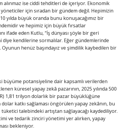
 alınmaz ise ciddi tehditleri de içeriyor. Ekonomik
öneticiler için sıradan bir gündem değil. Hepimizin
ki 10 yılda büyük oranda bunu konuşacağımız bir
midir ve hepimiz için büyük fırsatlar
ı ifade eden Kutlu, “İş dünyası şöyle bir geri
 diye kendilerine sormalılar. Eğer gündemlerinde
ar. Oyunun henüz başındayız ve şimdilik kaybedilen bir
ki büyüme potansiyeline dair kapsamlı verilerden
klenen küresel yapay zekâ pazarının, 2025 yılında 500
GR) 1,81 trilyon dolarlık bir pazar büyüklüğüne
n dolar katkı sağlaması öngörülen yapay zekânın, bu
se tüketici talebindeki artıştan sağlayacağı kaydediliyor.
mi ve tedarik zinciri yönetimi yer alırken, yapay
ması bekleniyor.