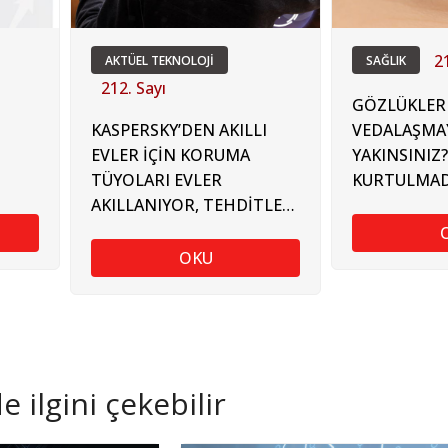
2
AKTÜEL TEKNOLOJİ
SAĞLIK
212. Sayı
GÖZLÜKLER
KASPERSKY’DEN AKILLI
VEDALAŞMA
EVLER İÇİN KORUMA
YAKINSINIZ
TÜYOLARI EVLER
KURTULMAD
AKILLANIYOR, TEHDİTLER
BEŞ YÖNTE
ARTIYOR!
OKU
 ilgini çekebilir