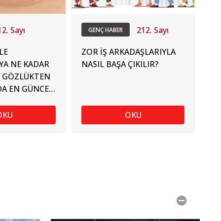
12. Sayı
212. Sayı
GENÇ HABER
LE
ZOR İŞ ARKADAŞLARIYLA
YA NE KADAR
NASIL BAŞA ÇIKILIR?
? GÖZLÜKTEN
A EN GÜNCEL
M
OKU
OKU