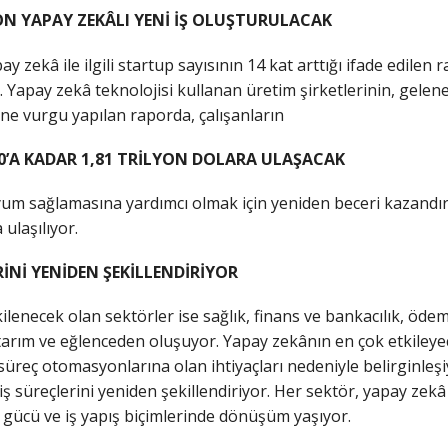
ON YAPAY ZEKÂLI YENİ İŞ OLUŞTURULACAK
y zekâ ile ilgili startup sayısının 14 kat arttığı ifade edile
Yapay zekâ teknolojisi kullanan üretim şirketlerinin, gelen
ne vurgu yapılan raporda, çalışanların
30’A KADAR 1,81 TRİLYON DOLARA ULAŞACAK
yum sağlamasına yardımcı olmak için yeniden beceri kazandır
 ulaşılıyor.
RİNİ YENİDEN ŞEKİLLENDİRİYOR
lenecek olan sektörler ise sağlık, finans ve bankacılık, ödem
, tarım ve eğlenceden oluşuyor. Yapay zekânın en çok etkileyece
üreç otomasyonlarına olan ihtiyaçları nedeniyle belirginleşiy
 süreçlerini yeniden şekillendiriyor. Her sektör, yapay zekâ 
 gücü ve iş yapış biçimlerinde dönüşüm yaşıyor.