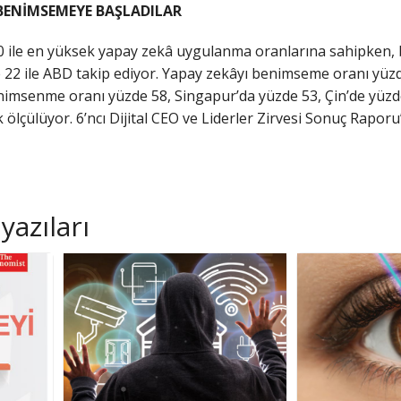
 BENİMSEMEYE BAŞLADILAR
0 ile en yüksek yapay zekâ uygulanma oranlarına sahipken, b
e 22 ile ABD takip ediyor. Yapay zekâyı benimseme oranı yüzd
imsenme oranı yüzde 58, Singapur’da yüzde 53, Çin’de yüzde
 ölçülüyor. 6’ncı Dijital CEO ve Liderler Zirvesi Sonuç Rapo
yazıları