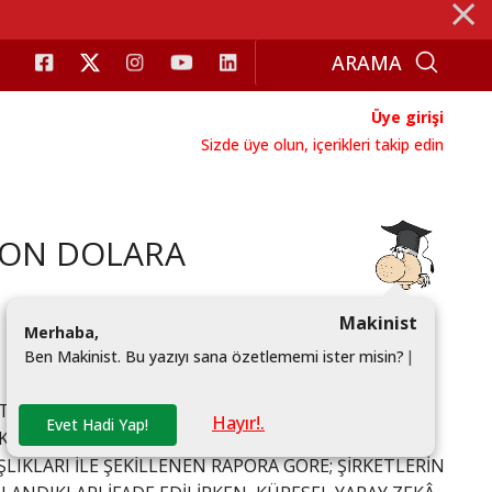
⨯
Üye girişi
Sizde üye olun, içerikleri takip edin
LYON DOLARA
Makinist
M
e
r
h
a
b
a
,
B
e
n
M
a
k
i
n
i
s
t
.
B
u
y
a
z
ı
y
ı
s
a
n
a
ö
z
e
t
l
e
m
e
m
i
i
s
t
e
r
m
i
s
i
n
?
|
ILARIYLA HAZIRLADIĞI 6’NCI DİJİTAL CEO VE
Hayır!.
Evet Hadi Yap!
AKLAŞIK 500 CEO VE GENEL MÜDÜRÜN KATILIMIYLA
IKLARI İLE ŞEKİLLENEN RAPORA GÖRE; ŞİRKETLERİN