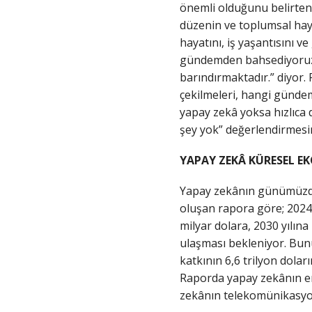
önemli olduğunu belirten 
düzenin ve toplumsal haya
hayatını, iş yaşantısını 
gündemden bahsediyoruz. 
barındırmaktadır.” diyor. 
çekilmeleri, hangi günde
yapay zekâ yoksa hızlıca d
şey yok” değerlendirmes
YAPAY ZEKÂ KÜRESEL E
Yapay zekânın günümüzdek
oluşan rapora göre; 2024 
milyar dolara, 2030 yılına
ulaşması bekleniyor. Bunu
katkının 6,6 trilyon doları
Raporda yapay zekânın en ç
zekânın telekomünikasyon