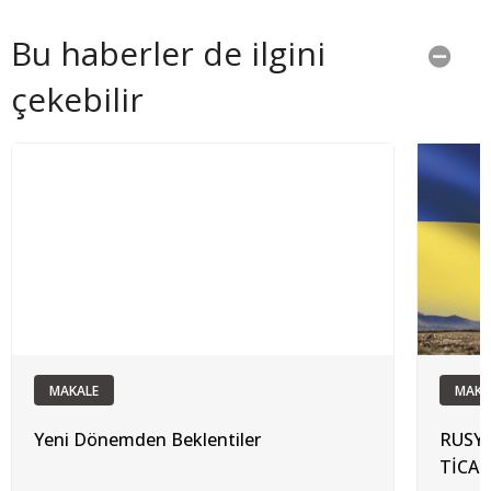
Bu haberler de ilgini
çekebilir
MAKALE
MAKA
Yeni Dönemden Beklentiler
RUSYA
TİCAR