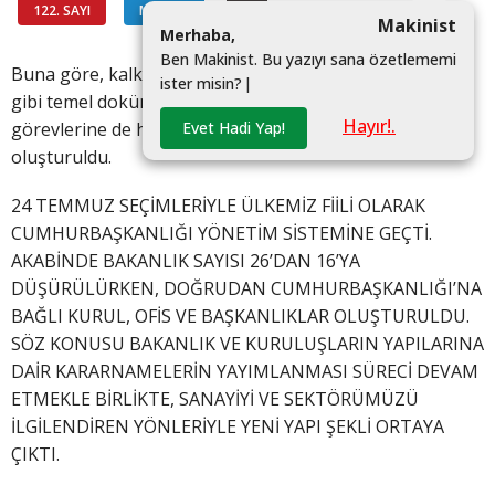
122. SAYI
MAKALE
#
Makinist
M
e
r
h
a
b
a
,
B
e
n
M
a
k
i
n
i
s
t
.
B
u
y
a
z
ı
y
ı
s
a
n
a
ö
z
e
t
l
e
m
e
m
i
Buna göre, kalkınma planları ve orta vadeli programlar
i
s
t
e
r
m
i
s
i
n
?
|
gibi temel dokümanları hazırlayan Kalkınma Bakanlığı
Hayır!.
Evet Hadi Yap!
görevlerine de haiz olan Strateji ve Bütçe Başkanlığı
oluşturuldu.
24 TEMMUZ SEÇİMLERİYLE ÜLKEMİZ FİİLİ OLARAK
CUMHURBAŞKANLIĞI YÖNETİM SİSTEMİNE GEÇTİ.
AKABİNDE BAKANLIK SAYISI 26’DAN 16’YA
DÜŞÜRÜLÜRKEN, DOĞRUDAN CUMHURBAŞKANLIĞI’NA
BAĞLI KURUL, OFİS VE BAŞKANLIKLAR OLUŞTURULDU.
SÖZ KONUSU BAKANLIK VE KURULUŞLARIN YAPILARINA
DAİR KARARNAMELERİN YAYIMLANMASI SÜRECİ DEVAM
ETMEKLE BİRLİKTE, SANAYİYİ VE SEKTÖRÜMÜZÜ
İLGİLENDİREN YÖNLERİYLE YENİ YAPI ŞEKLİ ORTAYA
ÇIKTI.