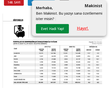
148. SAYI
GÖSTERGELER
#
Makinist
M
e
r
h
a
b
a
,
B
e
n
M
a
k
i
n
i
s
t
.
B
u
y
a
z
ı
y
ı
s
a
n
a
ö
z
e
t
l
e
m
e
m
i
i
s
t
e
r
m
i
s
i
n
?
|
Hayır!.
Evet Hadi Yap!