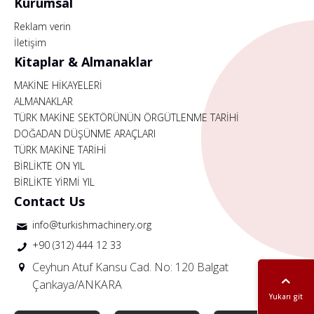
Kurumsal
Reklam verin
İletişim
Kitaplar & Almanaklar
MAKİNE HİKAYELERİ
ALMANAKLAR
TÜRK MAKİNE SEKTÖRÜNÜN ÖRGÜTLENME TARİHİ
DOĞADAN DÜŞÜNME ARAÇLARI
TÜRK MAKİNE TARİHİ
BİRLİKTE ON YIL
BİRLİKTE YİRMİ YIL
Contact Us
info@turkishmachinery.org
+90 (312) 444 12 33
Ceyhun Atuf Kansu Cad. No: 120 Balgat
Çankaya/ANKARA
Yukarı git