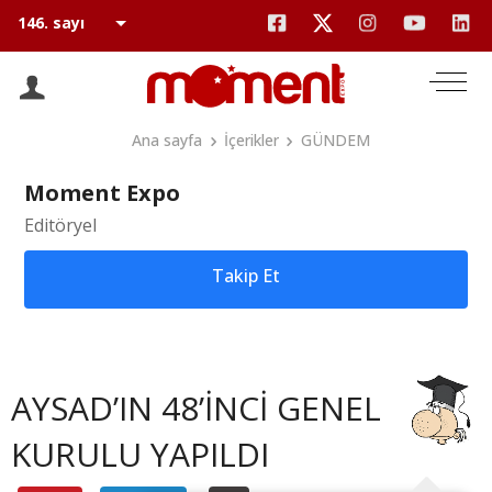
Ana sayfa
İçerikler
GÜNDEM
Moment Expo
Editöryel
Takip Et
AYSAD’IN 48’İNCİ GENEL
KURULU YAPILDI