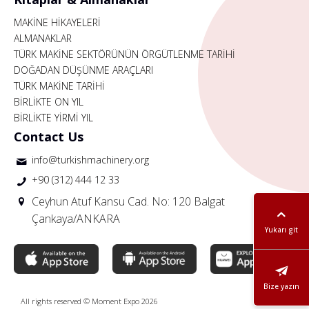
MAKİNE HİKAYELERİ
ALMANAKLAR
TÜRK MAKİNE SEKTÖRÜNÜN ÖRGÜTLENME TARİHİ
DOĞADAN DÜŞÜNME ARAÇLARI
TÜRK MAKİNE TARİHİ
BİRLİKTE ON YIL
BİRLİKTE YİRMİ YIL
Contact Us
info@turkishmachinery.org
+90 (312) 444 12 33
Ceyhun Atuf Kansu Cad. No: 120 Balgat
Çankaya/ANKARA
Yukarı git
Bize yazın
All rights reserved © Moment Expo 2026