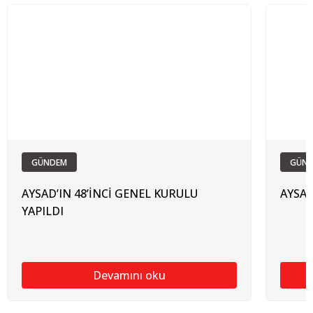
GÜNDEM
GÜN
AYSAD’IN 48’İNCİ GENEL KURULU
AYSAD’
YAPILDI
Devamını oku