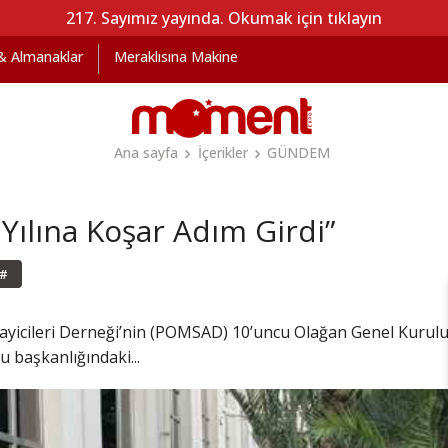
217. Sayımız yayında. Okumak için tıklayın
 & Almanaklar
Meraklısına Makine
Ana sayfa
İçerikler
GÜNDEM
ılına Koşar Adım Girdi”
#
cileri Derneği’nin (POMSAD) 10’uncu Olağan Genel Kurulu 21
u başkanlığındaki...