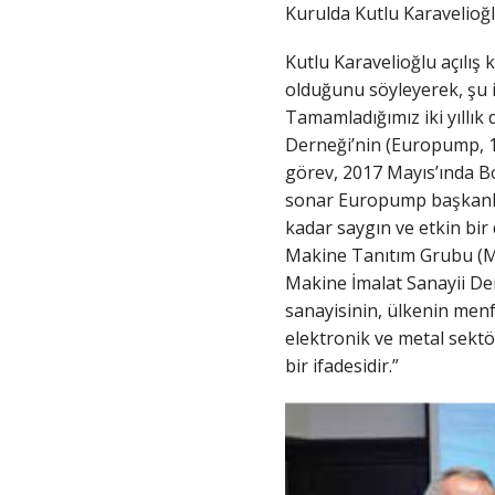
Kurulda Kutlu Karavelioğl
Kutlu Karavelioğlu açılış
olduğunu söyleyerek, şu i
Tamamladığımız iki yıllık
Derneği’nin (Europump, 1
görev, 2017 Mayıs’ında B
sonar Europump başkanlığ
kadar saygın ve etkin bir 
Makine Tanıtım Grubu (MT
Makine İmalat Sanayii D
sanayisinin, ülkenin menf
elektronik ve metal sekt
bir ifadesidir.”