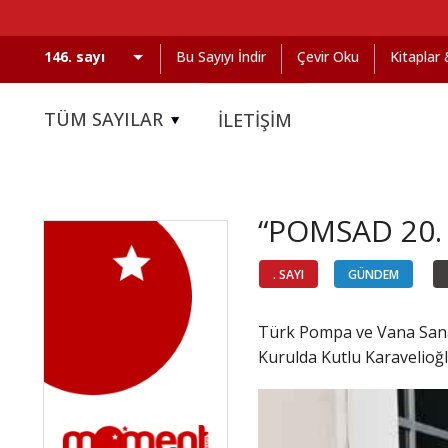
Bu Sayıyı İndir
Çevir Oku
Kitaplar
TÜM SAYILAR
İLETİŞİM
“POMSAD 20. Y
. SAYI
GÜNDEM
Türk Pompa ve Vana Sanayi
Kurulda Kutlu Karavelioğl