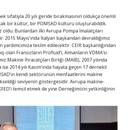
ek sıfatıyla 20 yılı geride bırakmasının oldukça önemli
tak bir kültür, bir POMSAD kültürü oluşturabildik.
z oldu. Bunlardan ilki Avrupa Pompa İmalatçıları
r. 2015 Mayıs’ında İtalyan başkandan devraldığımız
 yardımcımıza teslim edilecektir. CEIR başkanlığından
olan Fransızların Profluid’i, Almanların VDMA’sı
ız Makine İhracatçıları Birliği (MAİB), 2007 yılında
se 2014 yılı Kasım’ında hayata geçen 17 dernekli
MSAD’ın kendi sektörünün menfaatlerini makine
ükseldiği seviyenin göstergesidir. Avrupa makine-
D’i temsil etmek de yine Derneğimizin yetkinliğinin