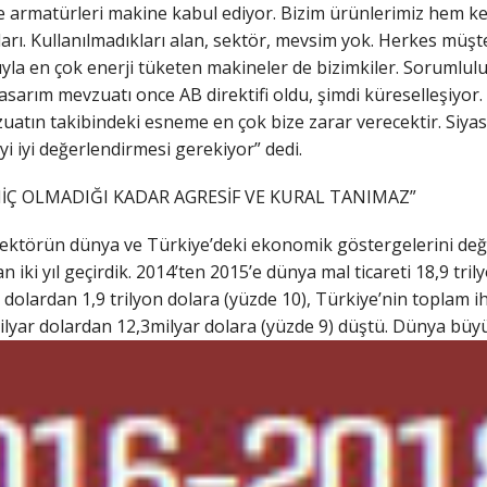
e armatürleri makine kabul ediyor. Bizim ürünlerimiz hem k
arı. Kullanılmadıkları alan, sektör, mevsim yok. Herkes müşter
sıyla en çok enerji tüketen makineler de bizimkiler. Sorumlul
 tasarım mevzuatı once AB direktifi oldu, şimdi küreselleşiyor
vzuatın takibindeki esneme en çok bize zarar verecektir. Siy
i iyi değerlendirmesi gerekiyor” dedi.
İÇ OLMADIĞI KADAR AGRESİF VE KURAL TANIMAZ”
törün dünya ve Türkiye’deki ekonomik göstergelerini değer
 iki yıl geçirdik. 2014’ten 2015’e dünya mal ticareti 18,9 tri
n dolardan 1,9 trilyon dolara (yüzde 10), Türkiye’nin toplam i
ilyar dolardan 12,3
milyar dolara (yüzde 9) düştü. Dünya büy