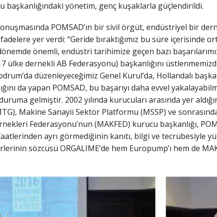
u başkanlığındaki yönetim, genç kuşaklarla güçlendirildi.
 konuşmasında POMSAD’ın bir sivil örgüt, endüstriyel bir dern
fadelere yer verdi: “Geride bıraktığımız bu süre içerisinde or
 dönemde önemli, endüstri tarihimize geçen bazı başarılarımı
7 ülke dernekli AB Federasyonu) başkanlığını üstlenmemizdi
odrum’da düzenleyeceğimiz Genel Kurul’da, Hollandalı başkan
ını da yapan POMSAD, bu başarıyı daha evvel yakalayabilmiş 
duruma gelmiştir. 2002 yılında kurucuları arasında yer aldığım
G), Makine Sanayii Sektör Platformu (MSSP) ve sonrasında i
ernekleri Federasyonu’nun (MAKFED) kurucu başkanlığı, PO
aatlerinden ayrı görmediğinin kanıtı, bilgi ve tecrübesiyle y
örlerinin sözcüsü ORGALIME’de hem Europump’ı hem de MAKFE