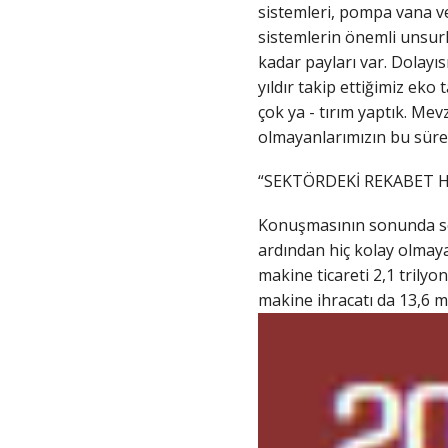
sistemleri, pompa vana v
sistemlerin önemli unsurl
kadar payları var. Dolayı
yıldır takip ettiğimiz eko
çok ya - tırım yaptık. Me
olmayanlarımızın bu sürey
“SEKTÖRDEKİ REKABET H
Konuşmasının sonunda sek
ardından hiç kolay olmayan
makine ticareti 2,1 trilyo
makine ihracatı da 13,6 m