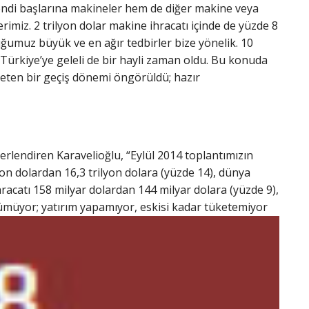
endi başlarına makineler hem de diğer makine veya
imiz. 2 trilyon dolar makine ihracatı içinde de yüzde 8
uğumuz büyük ve en ağır tedbirler bize yönelik. 10
. Türkiye’ye geleli de bir hayli zaman oldu. Bu konuda
aseten bir geçiş dönemi öngörüldü; hazır
lendiren Karavelioğlu, “Eylül 2014 toplantımızın
lyon dolardan 16,3 trilyon dolara (yüzde 14), dünya
hracatı 158 milyar dolardan 144 milyar dolara (yüzde 9),
ümüyor; yatırım yapamıyor, eskisi kadar tüketemiyor