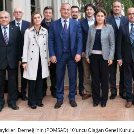
cileri Derneği’nin (POMSAD) 10’uncu Olağan Genel Kurulu 21