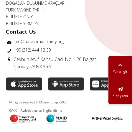
DOĞADAN DÜŞÜNME ARAÇLARI
TÜRK MAKİNE TARİHİ
BİRLİKTE ON YIL
BİRLİKTE YİRMİ YIL
Contact Us
info@turkishmachinery.org
+90 (312) 444 12 33
Ceyhun Atuf Kansu Cad. No: 120 Balgat
Çankaya/ANKARA
Yukarı git
Bize yazın
All rights reserved © Moment Expo 2026
KVKK
Aydınlatma ve Bilgilendirme