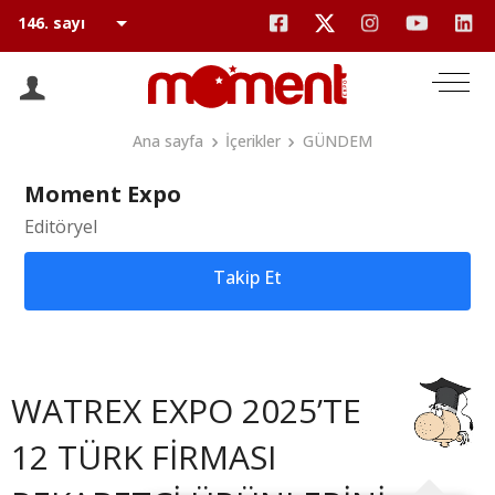
Ana sayfa
İçerikler
GÜNDEM
Moment Expo
Editöryel
Takip Et
WATREX EXPO 2025’TE
12 TÜRK FİRMASI