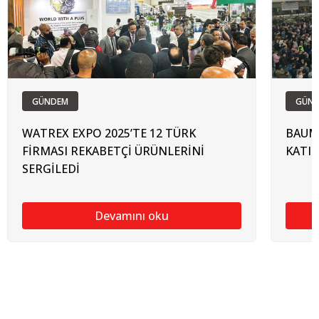
GÜNDEM
GÜN
WATREX EXPO 2025’TE 12 TÜRK
BAUMA
FİRMASI REKABETÇİ ÜRÜNLERİNİ
KATIL
SERGİLEDİ
Devamını oku