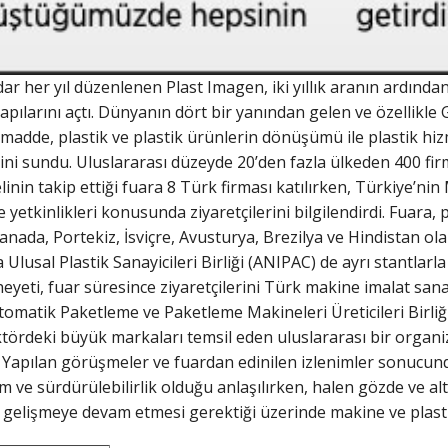
r her yıl düzenlenen Plast Imagen, iki yıllık aranın ardında
pılarını açtı. Dünyanın dört bir yanından gelen ve özellikle 
dde, plastik ve plastik ürünlerin dönüşümü ile plastik hizm
erini sundu. Uluslararası düzeyde 20’den fazla ülkeden 400 fi
nin takip ettiği fuara 8 Türk firması katılırken, Türkiye’nin
 yetkinlikleri konusunda ziyaretçilerini bilgilendirdi. Fuara, 
anada, Portekiz, İsviçre, Avusturya, Brezilya ve Hindistan ol
 Ulusal Plastik Sanayicileri Birliği (ANIPAC) de ayrı stantla
heyeti, fuar süresince ziyaretçilerini Türk makine imalat san
Otomatik Paketleme ve Paketleme Makineleri Üreticileri Birliğ
ektördeki büyük markaları temsil eden uluslararası bir org
i. Yapılan görüşmeler ve fuardan edinilen izlenimler sonucund
m ve sürdürülebilirlik olduğu anlaşılırken, halen gözde ve a
gelişmeye devam etmesi gerektiği üzerinde makine ve plastik