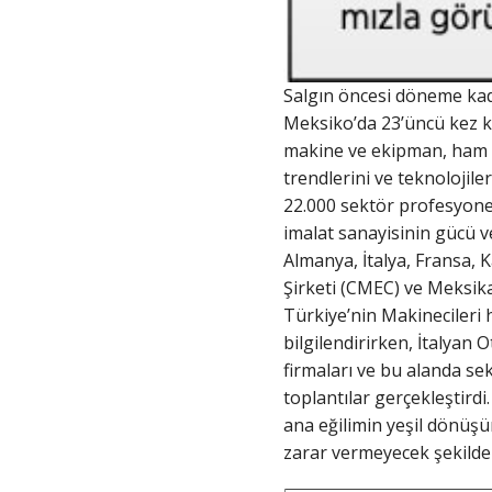
Salgın öncesi döneme kada
Meksiko’da 23’üncü kez ka
makine ve ekipman, ham ma
trendlerini ve teknolojil
22.000 sektör profesyoneli
imalat sanayisinin gücü ve
Almanya, İtalya, Fransa, K
Şirketi (CMEC) ve Meksika
Türkiye’nin Makinecileri 
bilgilendirirken, İtalyan 
firmaları ve bu alanda s
toplantılar gerçekleştird
ana eğilimin yeşil dönüşü
zarar vermeyecek şekilde 