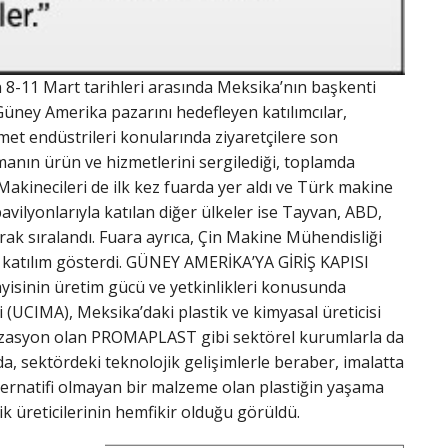
n 8-11 Mart tarihleri arasında Meksika’nın başkenti
Güney Amerika pazarını hedefleyen katılımcılar,
et endüstrileri konularında ziyaretçilere son
rmanın ürün ve hizmetlerini sergilediği, toplamda
 Makinecileri de ilk kez fuarda yer aldı ve Türk makine
pavilyonlarıyla katılan diğer ülkeler ise Tayvan, ABD,
arak sıralandı. Fuara ayrıca, Çin Makine Mühendisliği
rla katılım gösterdi. GÜNEY AMERİKA’YA GİRİŞ KAPISI
ayisinin üretim gücü ve yetkinlikleri konusunda
i (UCIMA), Meksika’daki plastik ve kimyasal üreticisi
anizasyon olan PROMAPLAST gibi sektörel kurumlarla da
a, sektördeki teknolojik gelişimlerle beraber, imalatta
lternatifi olmayan bir malzeme olan plastiğin yaşama
 üreticilerinin hemfikir olduğu görüldü.