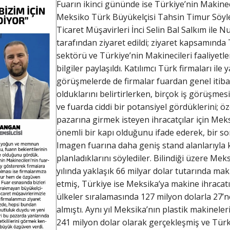
Fuarın ikinci gününde ise Türkiye’nin Makineci
Meksiko Türk Büyükelçisi Tahsin Timur Söy
Ticaret Müşavirleri İnci Selin Bal Salkım ile Nu
tarafından ziyaret edildi; ziyaret kapsamınd
sektörü ve Türkiye’nin Makinecileri faaliyetl
bilgiler paylaşıldı. Katılımcı Türk firmaları ile 
görüşmelerde de firmalar fuardan genel iti
olduklarını belirtirlerken, birçok iş görüşmesi
ve fuarda ciddi bir potansiyel gördüklerini; öz
pazarına girmek isteyen ihracatçılar için Mek
önemli bir kapı olduğunu ifade ederek, bir so
Imagen fuarına daha geniş stand alanlarıyla 
planladıklarını söylediler. Bilindiği üzere Mek
yılında yaklaşık 66 milyar dolar tutarında mak
etmiş, Türkiye ise Meksika’ya makine ihracat
ülkeler sıralamasında 127 milyon dolarla 27’nc
almıştı. Aynı yıl Meksika’nın plastik makineleri
241 milyon dolar olarak gerçekleşmiş ve Türk