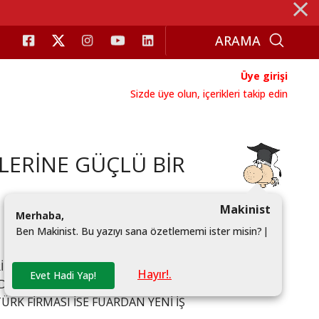
⨯
Üye girişi
Sizde üye olun, içerikleri takip edin
LERİNE GÜÇLÜ BİR
Makinist
M
e
r
h
a
b
a
,
B
e
n
M
a
k
i
n
i
s
t
.
B
u
y
a
z
ı
y
ı
s
a
n
a
ö
z
e
t
l
e
m
e
m
i
i
s
t
e
r
m
i
s
i
n
?
|
Rİ OLAN PLASTİK MAKİNE, EKİPMAN VE MALZEME
Hayır!.
Evet Hadi Yap!
A GERÇEKLEŞTİRİLDİ. TÜRKİYE’NİN
ÜRK FİRMASI İSE FUARDAN YENİ İŞ