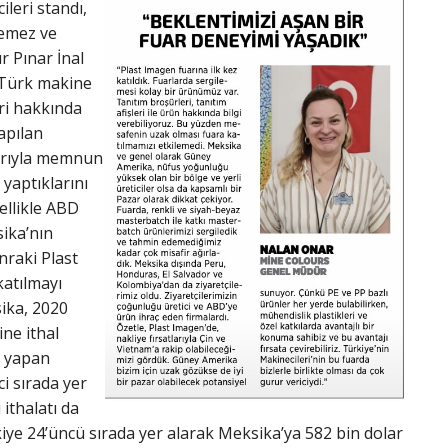
leri standı,
lemez ve
r Pınar İnal
a Türk makine
eri hakkında
yapılan
barıyla memnun
 yaptıklarını
ellikle ABD
sika’nın
nraki Plast
katılmayı
sika, 2020
ine ithal
ı yapan
i sırada yer
 ithalatı da
iye 24’üncü sırada yer alarak Meksika’ya 582 bin dolar