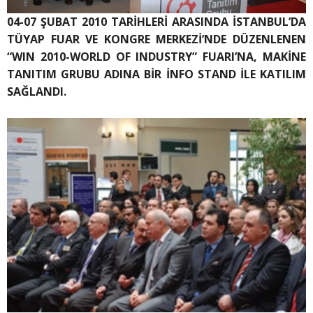
04-07 ŞUBAT 2010 TARİHLERİ ARASINDA İSTANBUL’DA
TÜYAP FUAR VE KONGRE MERKEZİ’NDE DÜZENLENEN
“WIN 2010-WORLD OF INDUSTRY” FUARI’NA, MAKİNE
TANITIM GRUBU ADINA BİR İNFO STAND İLE KATILIM
SAĞLANDI.