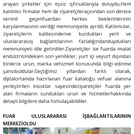
arayan şirketler için eşsiz işfırsatlarıyla doluydu.Hem
katılımcı firmalar hem de ziyaretçileraçısından son derece
verimli geçenfuardan herkes beklentilerinin
karşılanmasının verdiği memnuniyetle ayrıldı. Katılımcılar,
ziyaretçilerin kalitesindenve kurdukları yerli ve
uluslararasıiş bağlantılarının fazlalığındanduydukları
memnuniyeti dile getirdiler.Ziyaretçiler ise fuarda imalat
endüstrisindekien son yenilikler, yurt içi veyurt dışından
binlerce ürün, marka vehizmet konusunda bilgi edinme
şansıbuldular.Geçtiğimiz yıllardan farklı olarak,
dijitalortamda hazırlanan fuar kataloğu vefuar alanına
yerleştirilen kiosklar sayesindeziyaretçiler fuarda yer
alan firmaların sundukları ürün ve hizmetlerhakkında
detaylı bilgilere daha hızlıulaşabildiler.
FUAR ULUSLARARASI İŞ
BAĞLANTILARININ
MERKEZİ
OLDU