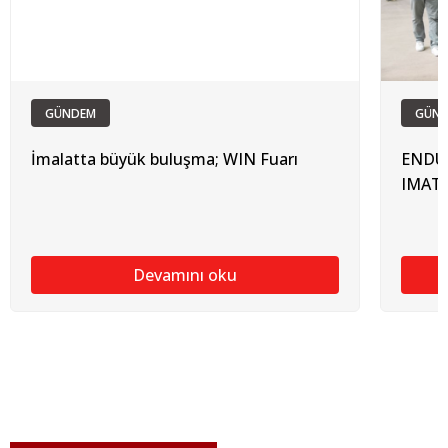
GÜNDEM
GÜN
İmalatta büyük buluşma; WIN Fuarı
ENDÜS
IMATE
Devamını oku