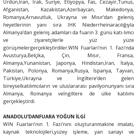
Ürdün,İran, Irak, Suriye, Etiyopya, Fas, Cezayir,Tunus,
Afganistan, Kazakistan,Azerbaycan, Makedonya,
Romanya,Arnavutluk, Ukrayna ve Mısır’dan geleniş
heyetlerinin yanı sıra IHK Niederrheinaracılığıyla
Almanya’dan geleniş adamları da fuarın 3. günü katı-lımcı
ve ziyaretçilerle yüz yüze
görüşmelergerçekleştirdiler.WIN Fuarları’nın 1. Fazı’nda
Avusturya,Belçika, Çin, Mısır, Fransa,
Almanya,Yunanistan, Japonya, Hindistan,İran, İtalya,
Pakistan, Polonya, Romanya,Rusya, İspanya, Tayvan,
Türkiye,Ukrayna ve İngiltere‘den gelen
bireyselkatılımcıların ve uluslararası pavilyonunyanı sıra
Almanya, Romanya veİngiltere de ülke katılımı
gerçekleştirdi.
ANADOLU’DAN
FUARA YOĞUN İLGİ
WIN Fuarları’nın 1. Fazı’nını oluşturanmakine imalatı,
kaynak teknolojileri,yüzey işleme, yan sanayi ve