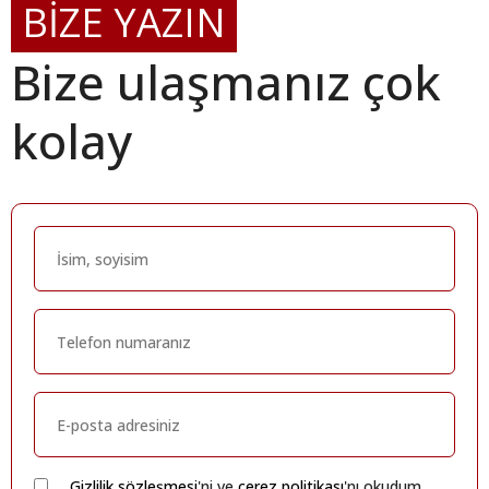
BİZE YAZIN
Bize ulaşmanız çok
kolay
Gizlilik sözleşmesi
'ni ve
çerez politikası
'nı okudum