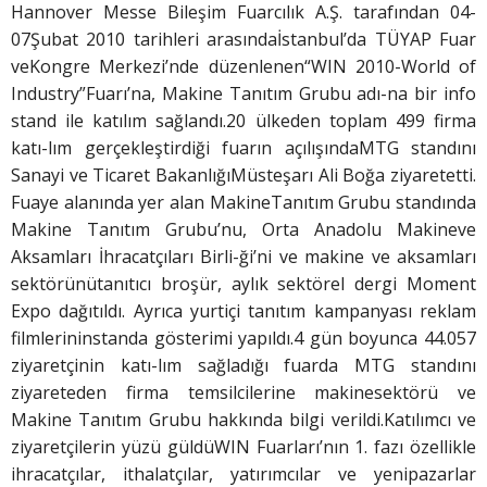
Hannover Messe Bileşim Fuarcılık A.Ş. tarafından 04-
07Şubat 2010 tarihleri arasındaİstanbul’da TÜYAP Fuar
veKongre Merkezi’nde düzenlenen“WIN 2010-World of
Industry”Fuarı’na, Makine Tanıtım Grubu adı-na bir info
stand ile katılım sağlandı.20 ülkeden toplam 499 firma
katı-lım gerçekleştirdiği fuarın açılışındaMTG standını
Sanayi ve Ticaret BakanlığıMüsteşarı Ali Boğa ziyaretetti.
Fuaye alanında yer alan MakineTanıtım Grubu standında
Makine Tanıtım Grubu’nu, Orta Anadolu Makineve
Aksamları İhracatçıları Birli-ği’ni ve makine ve aksamları
sektörünütanıtıcı broşür, aylık sektörel dergi Moment
Expo dağıtıldı. Ayrıca yurtiçi tanıtım kampanyası reklam
filmlerininstanda gösterimi yapıldı.4 gün boyunca 44.057
ziyaretçinin katı-lım sağladığı fuarda MTG standını
ziyareteden firma temsilcilerine makinesektörü ve
Makine Tanıtım Grubu hakkında bilgi verildi.Katılımcı ve
ziyaretçilerin yüzü güldüWIN Fuarları’nın 1. fazı özellikle
ihracatçılar, ithalatçılar, yatırımcılar ve yenipazarlar