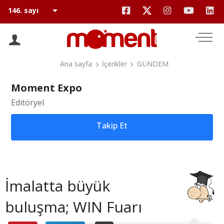
Ana sayfa
İçerikler
GÜNDEM
Moment Expo
Editöryel
Takip Et
İmalatta büyük
buluşma; WIN Fuarı