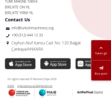
TÜRK MAKİNE TARİHİ
BİRLİKTE ON YIL
BİRLİKTE YİRMİ YIL
Contact Us
info@turkishmachinery.org
+90 (312) 444 12 33
Ceyhun Atuf Kansu Cad. No: 120 Balgat
Çankaya/ANKARA
Yukarı git
Bize yazın
All rights reserved © Moment Expo 2026
KVKK
Aydınlatma ve Bilgilendirme